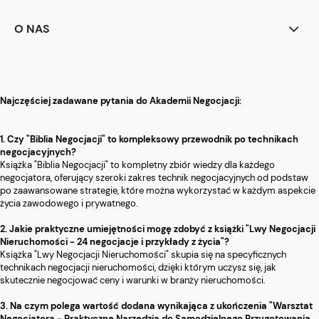
O NAS
Najczęściej zadawane pytania do Akademii Negocjacji:
1. Czy "Biblia Negocjacji" to kompleksowy przewodnik po technikach
negocjacyjnych?
Książka "Biblia Negocjacji" to kompletny zbiór wiedzy dla każdego
negocjatora, oferujący szeroki zakres technik negocjacyjnych od podstaw
po zaawansowane strategie, które można wykorzystać w każdym aspekcie
życia zawodowego i prywatnego.
2. Jakie praktyczne umiejętności mogę zdobyć z książki "Lwy Negocjacji
Nieruchomości - 24 negocjacje i przykłady z życia"?
Książka "Lwy Negocjacji Nieruchomości" skupia się na specyficznych
technikach negocjacji nieruchomości, dzięki którym uczysz się, jak
skutecznie negocjować ceny i warunki w branży nieruchomości.
3. Na czym polega wartość dodana wynikająca z ukończenia "Warsztat
Negocjatora - Praktyczne Narzędzia do Samodzielnego Przygotowania