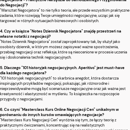
do Negocjacji"?
"Warsztat Negocjatora" to nie tylko teoria, ale przede wszystkim praktyczne
zadania, które rozwijają Twoje umiejętności negocjacyjne, ucząc jak się
targować w różnych sytuacjach biznesowych i osobistych.
4. Czy w książce "Notes Dziennik Negocjatora" znajdę przestrzeń na
własne notatki z negocjacji?
"Notes Dziennik Negocjatora" został zaprojektowany tak, by służył jako
osobisty dziennik, w którym możesz zapisywać ważne spostrzeżenia,
przebieg negocjacji oraz refleksje, które są nieocenione w procesie uczenia
się i doskonalenia technik negocjacyjnych.
5. Dlaczego "101 historyjek negocjacyjnych. Aperitivo" jest must-have
dla każdego negocjatora?
"101 historyjek negocjacyjnych" to skarbnica anegdot, która dostarcza
inspirujących przykładów negocjacji, pokazując, jak różnorodne i
nieprzewidywalne mogą być scenariusze negocjacyjne oraz jak ważna jest
kreatywność i elastyczność w myśleniu. To książeczka na rozpoczęcie
przygody z negocjacjami.
6. Co czyni "Masterclass Kurs Online Negocjacji Cen" unikalnym w
porównaniu do innych kursów omawiających negocjacje?
"Masterclass Kurs Negocjacji Cen" wyróżnia się tym, że łączy teorię z
praktycznymi ćwiczeniami, koncentrując się na realistycznych