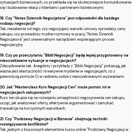
sytuacjach biznesowych, co przekłada się na skuteczniejsze komunikowanie
się i budowanie relacji z klientami i partnerami biznesowymi.
18. Czy "Notes Dziennik Negocjatora" jest odpowiedni dla każdego
rodzaju negocjacji?
Tak, niezależnie od tego, czy negocjujesz warunki umowy sprzedaży, ceny
zakupu, czy prowadzisz trudne rozmowy w pracy, "Notes Dziennik
Negocjatora" jest uniwersalnym narzędziem wspierającym proces
negocjacyjny.
19. Czy po przeczytaniu "Biblii Negocjacji" będę lepiej przygotowany na
nieoczekiwane sytuacje w negocjacjach?
Zdecydowanie tak. Anegdoty i przykłady z "Biblii Negocjacji" pokazują, jak
ważna jest elastyczność i kreatywne myślenie w negocjacjach, co z
pewnością pomoże Ci w radzeniu sobie z nieoczekiwanymi wyzwaniami.
20. Jak "Masterclass Kurs Negocjacji Cen" może pomóc mi w
negocjacjach zakupowych?
Kurs ten skupia się na rozwijaniu umiejętności negocjowania cen zakupu,
ucząc, jak analizować oferty, efektywnie argumentować i zamykać
transakcje na korzystnych warunkach.
21. Czy "Podstawy Negocjacji w Biznesie" obejmują techniki
rozwiązywania konfliktów?
Tak, jednym z kluczowych elementów kursu online "Podstawy Negocjacji w