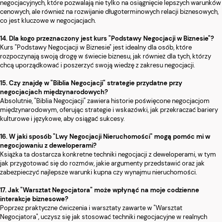
negocjacyjnych, które pozwalają nie tylko na osiągnięcie lepszych warunków
cenowych, ale również na rozwijanie długoterminowych relacji biznesowych,
co jest kluczowe w negocjacjach.
14. Dla kogo przeznaczony jest kurs "Podstawy Negocjacji w Biznesie"?
Kurs "Podstawy Negocjacji w Biznesie" jest idealny dla osób, które
rozpoczynają swoją drogę w świecie biznesu, jak również dla tych, którzy
chcą uporządkować i poszerzyć swoją wiedzę z zakresu negocjacji.
15. Czy znajdę w "Biblia Negocjacji" strategie przydatne przy
negocjacjach międzynarodowych?
Absolutnie, "Biblia Negocjacji" zawiera historie poświęcone negocjacjom
międzynarodowym, oferując strategie i wskazówki, jak przekraczać bariery
kulturowe i językowe, aby osiągać sukcesy.
16. W jaki sposób "Lwy Negocjacji Nieruchomości" mogą pomóc mi w
negocjowaniu z deweloperami?
Książka ta dostarcza konkretne techniki negocjacji z deweloperami, w tym
jak przygotować się do rozmów, jakie argumenty przedstawić oraz jak
zabezpieczyć najlepsze warunki kupna czy wynajmu nieruchomości.
17. Jak "Warsztat Negocjatora" może wpłynąć na moje codzienne
interakcje biznesowe?
Poprzez praktyczne ćwiczenia i warsztaty zawarte w "Warsztat
Negocjatora", uczysz się jak stosować techniki negocjacyjne w realnych