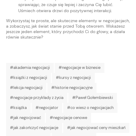
sprawiając, że czuje się lepiej i zaczyna Cię lubić.
Uśmiech otwiera drzwi do pozytywnej interakcji.
Wykorzystaj te proste, ale skuteczne elementy w negocjacjach,
a zobaczysz, jak świat stanie przed Tobą otworem. Wskażesz
jeszcze jeden element, który przychodzi Ci do głowy, a działa
równie skutecznie?
#akademia negocjacji
#negocjacje w biznesie
#książki z negocjacji
#kursy z negocjacji
#lekcja negocjacji
#historie negocjacyjne
#negocjacje przykłady z życia
#Paweł Gołembiewski
#książka
#negocjator
#co wiesz o negocjacjach
#jak negocjować
#negocjacje cenowe
#jak zakończyć negocjacje
#jak negocjować ceny mieszkań