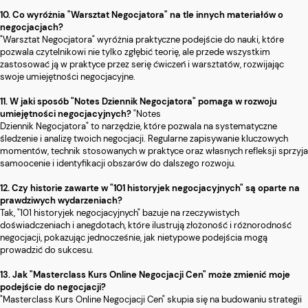
10. Co wyróżnia "Warsztat Negocjatora" na tle innych materiałów o
negocjacjach?
"Warsztat Negocjatora" wyróżnia praktyczne podejście do nauki, które
pozwala czytelnikowi nie tylko zgłębić teorię, ale przede wszystkim
zastosować ją w praktyce przez serię ćwiczeń i warsztatów, rozwijając
swoje umiejętności negocjacyjne.
11. W jaki sposób "Notes Dziennik Negocjatora" pomaga w rozwoju
umiejętności negocjacyjnych?
"Notes
Dziennik Negocjatora" to narzędzie, które pozwala na systematyczne
śledzenie i analizę twoich negocjacji. Regularne zapisywanie kluczowych
momentów, technik stosowanych w praktyce oraz własnych refleksji sprzyja
samoocenie i identyfikacji obszarów do dalszego rozwoju.
12. Czy historie zawarte w "101 historyjek negocjacyjnych" są oparte na
prawdziwych wydarzeniach?
Tak, "101 historyjek negocjacyjnych" bazuje na rzeczywistych
doświadczeniach i anegdotach, które ilustrują złożoność i różnorodność
negocjacji, pokazując jednocześnie, jak nietypowe podejścia mogą
prowadzić do sukcesu.
13. Jak "Masterclass Kurs Online Negocjacji Cen" może zmienić moje
podejście do negocjacji?
"Masterclass Kurs Online Negocjacji Cen" skupia się na budowaniu strategii