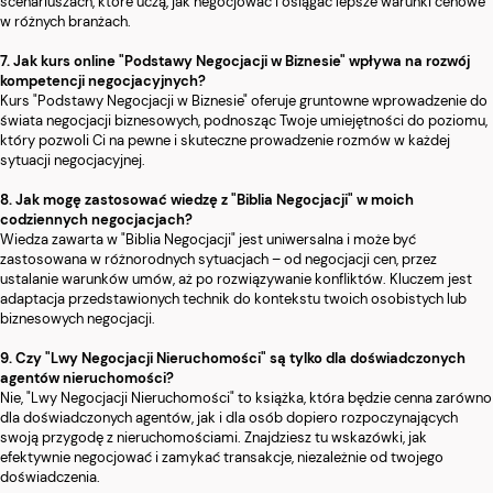
scenariuszach, które uczą, jak negocjować i osiągać lepsze warunki cenowe
w różnych branżach.
7. Jak kurs online "Podstawy Negocjacji w Biznesie" wpływa na rozwój
kompetencji negocjacyjnych?
Kurs "Podstawy Negocjacji w Biznesie" oferuje gruntowne wprowadzenie do
świata negocjacji biznesowych, podnosząc Twoje umiejętności do poziomu,
który pozwoli Ci na pewne i skuteczne prowadzenie rozmów w każdej
sytuacji negocjacyjnej.
8. Jak mogę zastosować wiedzę z "Biblia Negocjacji" w moich
codziennych negocjacjach?
Wiedza zawarta w "Biblia Negocjacji" jest uniwersalna i może być
zastosowana w różnorodnych sytuacjach – od negocjacji cen, przez
ustalanie warunków umów, aż po rozwiązywanie konfliktów. Kluczem jest
adaptacja przedstawionych technik do kontekstu twoich osobistych lub
biznesowych negocjacji.
9. Czy "Lwy Negocjacji Nieruchomości" są tylko dla doświadczonych
agentów nieruchomości?
Nie, "Lwy Negocjacji Nieruchomości" to książka, która będzie cenna zarówno
dla doświadczonych agentów, jak i dla osób dopiero rozpoczynających
swoją przygodę z nieruchomościami. Znajdziesz tu wskazówki, jak
efektywnie negocjować i zamykać transakcje, niezależnie od twojego
doświadczenia.