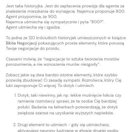
Jest taka historyjka. Jest do zapłacenia prowizja dla agenta za
znalezienie mieszkania do wynajęcia. Najemca proponuje 800.
Agent przypomina, że 900.
Najemca uśmiecha się sympatycznie i pyta “800?”.
Agent uśmiecha się i zgadza.
To jedna ze 120 króciutkich historyjek umieszczonych w książce
Biblia Negocjacji
pokazujących proste elementy, które poruszą
Twoje negocjacje do przodu.
Czasami mówię, że “negocjacje to sztuka tworzenia mostów
porozumienia, a nie wznoszenia murów niezgody”.
Zobacz jakie są dwa bardzo istotne elementy, które szybko
pozwolą zbudować Ci zasadę sympatii. Rozmówca, który Cię
lubi zaproponuje Ci więcej. To dotyk i uśmiech.
Dotyk, taki niewinny, jak np. lekkie muśnięcie łokcia czy
ramienia rozmówcy sprawi, że ta osoba Cię bardziej
polubi. Badania na kelnerkach potwierdzają, że dotyk
zwiększa szanse na uzyskanie wyższych napiwków.
Drugi element to uśmiech - gdy się uśmiechasz,
aktywujesz neurony lustrzane w głowie drugiej osoby,