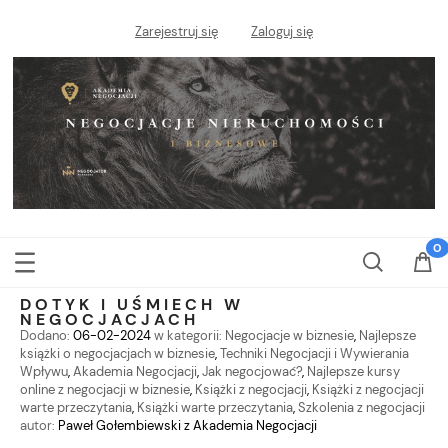
Zarejestruj się
Zaloguj się
DOTYK I UŚMIECH W
NEGOCJACJACH
Dodano:
06-02-2024
w kategorii:
Negocjacje w biznesie
,
Najlepsze
książki o negocjacjach w biznesie
,
Techniki Negocjacji i Wywierania
Wpływu
,
Akademia Negocjacji
,
Jak negocjować?
,
Najlepsze kursy
online z negocjacji w biznesie
,
Książki z negocjacji
,
Książki z negocjacji
warte przeczytania
,
Książki warte przeczytania
,
Szkolenia z negocjacji
autor:
Paweł Gołembiewski z Akademia Negocjacji