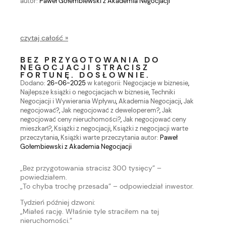
autor:
Paweł Gołembiewski z Akademia Negocjacji
czytaj całość »
BEZ PRZYGOTOWANIA DO
NEGOCJACJI STRACISZ
FORTUNĘ. DOSŁOWNIE.
Dodano:
26-06-2025
w kategorii:
Negocjacje w biznesie
,
Najlepsze książki o negocjacjach w biznesie
,
Techniki
Negocjacji i Wywierania Wpływu
,
Akademia Negocjacji
,
Jak
negocjować?
,
Jak negocjować z deweloperem?
,
Jak
negocjować ceny nieruchomości?
,
Jak negocjować ceny
mieszkań?
,
Książki z negocjacji
,
Książki z negocjacji warte
przeczytania
,
Książki warte przeczytania
autor:
Paweł
Gołembiewski z Akademia Negocjacji
„Bez przygotowania stracisz 300 tysięcy” –
powiedziałem.
„To chyba trochę przesada” – odpowiedział inwestor.
Tydzień później dzwoni:
„Miałeś rację. Właśnie tyle straciłem na tej
nieruchomości.”