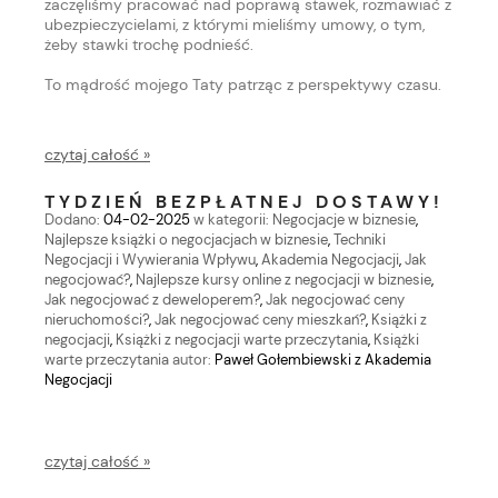
zaczęliśmy pracować nad poprawą stawek, rozmawiać z
ubezpieczycielami, z którymi mieliśmy umowy, o tym,
żeby stawki trochę podnieść.
To mądrość mojego Taty patrząc z perspektywy czasu.
czytaj całość »
TYDZIEŃ BEZPŁATNEJ DOSTAWY!
Dodano:
04-02-2025
w kategorii:
Negocjacje w biznesie
,
Najlepsze książki o negocjacjach w biznesie
,
Techniki
Negocjacji i Wywierania Wpływu
,
Akademia Negocjacji
,
Jak
negocjować?
,
Najlepsze kursy online z negocjacji w biznesie
,
Jak negocjować z deweloperem?
,
Jak negocjować ceny
nieruchomości?
,
Jak negocjować ceny mieszkań?
,
Książki z
negocjacji
,
Książki z negocjacji warte przeczytania
,
Książki
warte przeczytania
autor:
Paweł Gołembiewski z Akademia
Negocjacji
czytaj całość »