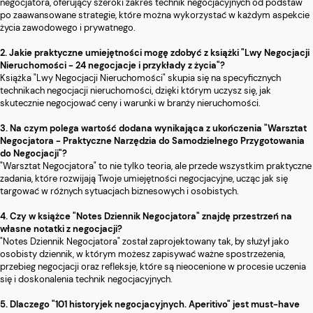
negocjatora, oferujący szeroki zakres technik negocjacyjnych od podstaw
po zaawansowane strategie, które można wykorzystać w każdym aspekcie
życia zawodowego i prywatnego.
2. Jakie praktyczne umiejętności mogę zdobyć z książki "Lwy Negocjacji
Nieruchomości - 24 negocjacje i przykłady z życia"?
Książka "Lwy Negocjacji Nieruchomości" skupia się na specyficznych
technikach negocjacji nieruchomości, dzięki którym uczysz się, jak
skutecznie negocjować ceny i warunki w branży nieruchomości.
3. Na czym polega wartość dodana wynikająca z ukończenia "Warsztat
Negocjatora - Praktyczne Narzędzia do Samodzielnego Przygotowania
do Negocjacji"?
"Warsztat Negocjatora" to nie tylko teoria, ale przede wszystkim praktyczne
zadania, które rozwijają Twoje umiejętności negocjacyjne, ucząc jak się
targować w różnych sytuacjach biznesowych i osobistych.
4. Czy w książce "Notes Dziennik Negocjatora" znajdę przestrzeń na
własne notatki z negocjacji?
"Notes Dziennik Negocjatora" został zaprojektowany tak, by służył jako
osobisty dziennik, w którym możesz zapisywać ważne spostrzeżenia,
przebieg negocjacji oraz refleksje, które są nieocenione w procesie uczenia
się i doskonalenia technik negocjacyjnych.
5. Dlaczego "101 historyjek negocjacyjnych. Aperitivo" jest must-have