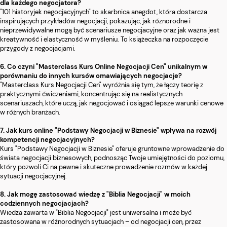
dla każdego negocjatora?
"101 historyjek negocjacyjnych" to skarbnica anegdot, która dostarcza
inspirujących przykładów negocjacji, pokazując, jak różnorodne i
nieprzewidywalne mogą być scenariusze negocjacyjne oraz jak ważna jest
kreatywność i elastyczność w myśleniu. To książeczka na rozpoczęcie
przygody z negocjacjami.
6. Co czyni "Masterclass Kurs Online Negocjacji Cen" unikalnym w
porównaniu do innych kursów omawiających negocjacje?
"Masterclass Kurs Negocjacji Cen" wyróżnia się tym, że łączy teorię z
praktycznymi ćwiczeniami, koncentrując się na realistycznych
scenariuszach, które uczą, jak negocjować i osiągać lepsze warunki cenowe
w różnych branżach.
7. Jak kurs online "Podstawy Negocjacji w Biznesie" wpływa na rozwój
kompetencji negocjacyjnych?
Kurs "Podstawy Negocjacji w Biznesie" oferuje gruntowne wprowadzenie do
świata negocjacji biznesowych, podnosząc Twoje umiejętności do poziomu,
który pozwoli Ci na pewne i skuteczne prowadzenie rozmów w każdej
sytuacji negocjacyjnej.
8. Jak mogę zastosować wiedzę z "Biblia Negocjacji" w moich
codziennych negocjacjach?
Wiedza zawarta w "Biblia Negocjacji" jest uniwersalna i może być
zastosowana w różnorodnych sytuacjach – od negocjacji cen, przez