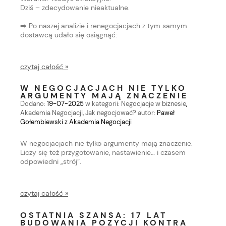
Dziś – zdecydowanie nieaktualne.
➡️
Po naszej analizie i renegocjacjach z tym samym
dostawcą udało się osiągnąć:
czytaj całość »
W NEGOCJACJACH NIE TYLKO
ARGUMENTY MAJĄ ZNACZENIE
Dodano:
19-07-2025
w kategorii:
Negocjacje w biznesie
,
Akademia Negocjacji
,
Jak negocjować?
autor:
Paweł
Gołembiewski z Akademia Negocjacji
W negocjacjach nie tylko argumenty mają znaczenie.
Liczy się też przygotowanie, nastawienie… i czasem
odpowiedni „strój”.
czytaj całość »
OSTATNIA SZANSA: 17 LAT
BUDOWANIA POZYCJI KONTRA