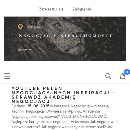
Zarejestruj się
Zaloguj się
YOUTUBE PEŁEN
NEGOCJACYJNYCH INSPIRACJI –
SPRAWDŹ AKADEMIĘ
NEGOCJACJI
Dodano:
25-08-2025
w kategorii:
Negocjacje w biznesie
,
Techniki Negocjacji i Wywierania Wpływu
,
Akademia
Negocjacji
,
Jak negocjować?
,
VLOG JAK NEGOCJOWAĆ
,
Najlepsze kursy online z negocjacji w biznesie
,
Jak negocjować
z deweloperem?
,
Jak negocjować ceny nieruchomości?
,
Jak