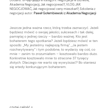
Dodano:
17-02-2025
w kategorii:
Negocjacje w biznesie
,
Akademia Negocjacji
,
Jak negocjować?
,
VLOG JAK
NEGOCJOWAĆ
,
Jak negocjować ceny mieszkań?
,
Szkolenia z
negocjacji
autor:
Paweł Gołembiewski z Akademia Negocjacji
Jeszcze jedna ważna rzecz, którą trzeba zaznaczyć. Jeżeli
będziesz mówić o swojej jakości, sukcesach i tak dalej,
pamiętaj o jednej rzeczy – bardzo ważnej. Kto jest
bohaterem tego spotkania? Jeżeli będziesz mówić w ten
sposób: „My jesteśmy najlepszą firmą”, „Ja jestem
rozchwytywany” i tym podobne, to wydarzy się coś, co
mnie – zanim to zrozumiałem – kosztowało bardzo dużo.
Konkretnie kosztowało mnie to stracone 37 tysięcy
złotych. Dlaczego nie warto się wywyższać? Bo staniesz
się wtedy konkurującym bohaterem.
czytaj całość »