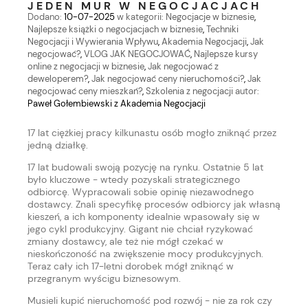
JEDEN MUR W NEGOCJACJACH
Dodano:
10-07-2025
w kategorii:
Negocjacje w biznesie
,
Najlepsze książki o negocjacjach w biznesie
,
Techniki
Negocjacji i Wywierania Wpływu
,
Akademia Negocjacji
,
Jak
negocjować?
,
VLOG JAK NEGOCJOWAĆ
,
Najlepsze kursy
online z negocjacji w biznesie
,
Jak negocjować z
deweloperem?
,
Jak negocjować ceny nieruchomości?
,
Jak
negocjować ceny mieszkań?
,
Szkolenia z negocjacji
autor:
Paweł Gołembiewski z Akademia Negocjacji
17 lat ciężkiej pracy kilkunastu osób mogło zniknąć przez
jedną działkę.
17 lat budowali swoją pozycję na rynku. Ostatnie 5 lat
było kluczowe - wtedy pozyskali strategicznego
odbiorcę. Wypracowali sobie opinię niezawodnego
dostawcy. Znali specyfikę procesów odbiorcy jak własną
kieszeń, a ich komponenty idealnie wpasowały się w
jego cykl produkcyjny. Gigant nie chciał ryzykować
zmiany dostawcy, ale też nie mógł czekać w
nieskończoność na zwiększenie mocy produkcyjnych.
Teraz cały ich 17-letni dorobek mógł zniknąć w
przegranym wyścigu biznesowym.
Musieli kupić nieruchomość pod rozwój - nie za rok czy