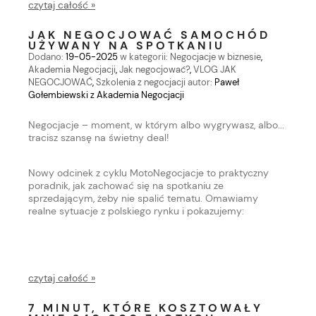
czytaj całość »
JAK NEGOCJOWAĆ SAMOCHÓD
UŻYWANY NA SPOTKANIU
Dodano:
19-05-2025
w kategorii:
Negocjacje w biznesie
,
Akademia Negocjacji
,
Jak negocjować?
,
VLOG JAK
NEGOCJOWAĆ
,
Szkolenia z negocjacji
autor:
Paweł
Gołembiewski z Akademia Negocjacji
Negocjacje – moment, w którym albo wygrywasz, albo...
tracisz szansę na świetny deal!
Nowy odcinek z cyklu MotoNegocjacje to praktyczny
poradnik, jak zachować się na spotkaniu ze
sprzedającym, żeby nie spalić tematu. Omawiamy
realne sytuacje z polskiego rynku i pokazujemy:
czytaj całość »
7 MINUT, KTÓRE KOSZTOWAŁY