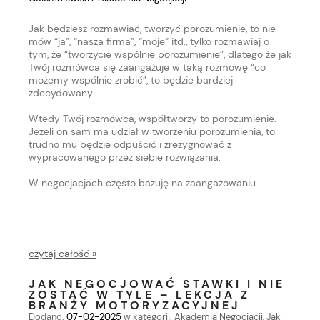
Jak będziesz rozmawiać, tworzyć porozumienie, to nie
mów “ja”, “nasza firma”, “moje” itd., tylko rozmawiaj o
tym, że “tworzycie wspólnie porozumienie”, dlatego że jak
Twój rozmówca się zaangażuje w taką rozmowę “co
możemy wspólnie zrobić”, to będzie bardziej
zdecydowany.
Wtedy Twój rozmówca, współtworzy to porozumienie.
Jeżeli on sam ma udział w tworzeniu porozumienia, to
trudno mu będzie odpuścić i zrezygnować z
wypracowanego przez siebie rozwiązania.
W negocjacjach często bazuję na zaangażowaniu.
czytaj całość »
JAK NEGOCJOWAĆ STAWKI I NIE
ZOSTAĆ W TYLE – LEKCJA Z
BRANŻY MOTORYZACYJNEJ
Dodano:
07-02-2025
w kategorii:
Akademia Negocjacji
,
Jak