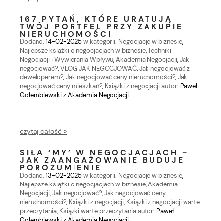
167 PYTAŃ, KTÓRE URATUJĄ
TWÓJ PORTFEL PRZY ZAKUPIE
NIERUCHOMOŚCI
Dodano:
14-02-2025
w kategorii:
Negocjacje w biznesie
,
Najlepsze książki o negocjacjach w biznesie
,
Techniki
Negocjacji i Wywierania Wpływu
,
Akademia Negocjacji
,
Jak
negocjować?
,
VLOG JAK NEGOCJOWAĆ
,
Jak negocjować z
deweloperem?
,
Jak negocjować ceny nieruchomości?
,
Jak
negocjować ceny mieszkań?
,
Książki z negocjacji
autor:
Paweł
Gołembiewski z Akademia Negocjacji
czytaj całość »
SIŁA ‘MY’ W NEGOCJACJACH –
JAK ZAANGAŻOWANIE BUDUJE
POROZUMIENIE
Dodano:
13-02-2025
w kategorii:
Negocjacje w biznesie
,
Najlepsze książki o negocjacjach w biznesie
,
Akademia
Negocjacji
,
Jak negocjować?
,
Jak negocjować ceny
nieruchomości?
,
Książki z negocjacji
,
Książki z negocjacji warte
przeczytania
,
Książki warte przeczytania
autor:
Paweł
Gołembiewski z Akademia Negocjacji