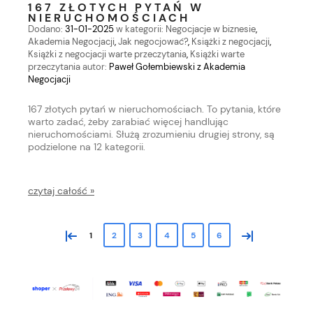
167 ZŁOTYCH PYTAŃ W
NIERUCHOMOŚCIACH
Dodano:
31-01-2025
w kategorii:
Negocjacje w biznesie
,
Akademia Negocjacji
,
Jak negocjować?
,
Książki z negocjacji
,
Książki z negocjacji warte przeczytania
,
Książki warte
przeczytania
autor:
Paweł Gołembiewski z Akademia
Negocjacji
167 złotych pytań w nieruchomościach. To pytania, które
warto zadać, żeby zarabiać więcej handlując
nieruchomościami. Służą zrozumieniu drugiej strony, są
podzielone na 12 kategorii.
czytaj całość »
«
»
1
2
3
4
5
6