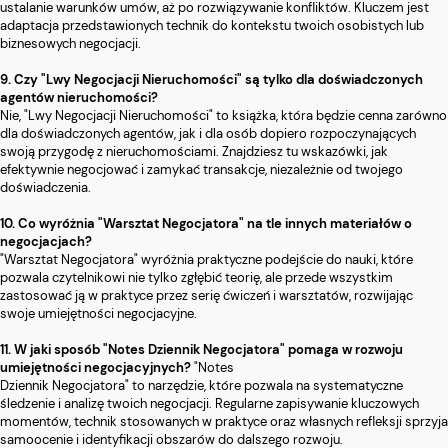
ustalanie warunków umów, aż po rozwiązywanie konfliktów. Kluczem jest
adaptacja przedstawionych technik do kontekstu twoich osobistych lub
biznesowych negocjacji.
9. Czy "Lwy Negocjacji Nieruchomości" są tylko dla doświadczonych
agentów nieruchomości?
Nie, "Lwy Negocjacji Nieruchomości" to książka, która będzie cenna zarówno
dla doświadczonych agentów, jak i dla osób dopiero rozpoczynających
swoją przygodę z nieruchomościami. Znajdziesz tu wskazówki, jak
efektywnie negocjować i zamykać transakcje, niezależnie od twojego
doświadczenia.
10. Co wyróżnia "Warsztat Negocjatora" na tle innych materiałów o
negocjacjach?
"Warsztat Negocjatora" wyróżnia praktyczne podejście do nauki, które
pozwala czytelnikowi nie tylko zgłębić teorię, ale przede wszystkim
zastosować ją w praktyce przez serię ćwiczeń i warsztatów, rozwijając
swoje umiejętności negocjacyjne.
11. W jaki sposób "Notes Dziennik Negocjatora" pomaga w rozwoju
umiejętności negocjacyjnych?
"Notes
Dziennik Negocjatora" to narzędzie, które pozwala na systematyczne
śledzenie i analizę twoich negocjacji. Regularne zapisywanie kluczowych
momentów, technik stosowanych w praktyce oraz własnych refleksji sprzyja
samoocenie i identyfikacji obszarów do dalszego rozwoju.