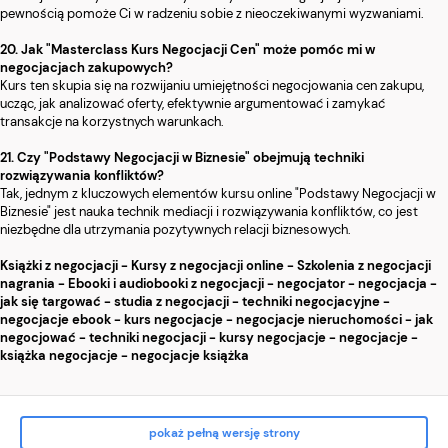
pewnością pomoże Ci w radzeniu sobie z nieoczekiwanymi wyzwaniami.
20. Jak "Masterclass Kurs Negocjacji Cen" może pomóc mi w
negocjacjach zakupowych?
Kurs ten skupia się na rozwijaniu umiejętności negocjowania cen zakupu,
ucząc, jak analizować oferty, efektywnie argumentować i zamykać
transakcje na korzystnych warunkach.
21. Czy "Podstawy Negocjacji w Biznesie" obejmują techniki
rozwiązywania konfliktów?
Tak, jednym z kluczowych elementów kursu online "Podstawy Negocjacji w
Biznesie" jest nauka technik mediacji i rozwiązywania konfliktów, co jest
niezbędne dla utrzymania pozytywnych relacji biznesowych.
Książki z negocjacji - Kursy z negocjacji online - Szkolenia z negocjacji
nagrania - Ebooki i audiobooki z negocjacji - negocjator - negocjacja -
jak się targować - studia z negocjacji - techniki negocjacyjne -
negocjacje ebook - kurs negocjacje - negocjacje nieruchomości - jak
negocjować - techniki negocjacji - kursy negocjacje - negocjacje -
książka negocjacje - negocjacje książka
pokaż pełną wersję strony