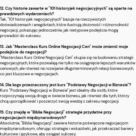
12. Czy historie zawarte w "101 historyjek negocjacyjnych" są oparte na
prawdziwych wydarzeniach?
Tak, "101 historyjek negocjacyjnych" bazuje na rzeczywistych
doświadczeniach i anegdotach, które ilustrują złożoność i różnorodność
negocjacji, pokazując jednocześnie, jak nietypowe podejścia mogą
prowadzić do sukcesu.
13. Jak "Masterclass Kurs Online Negocjacji Cen" może zmienić moje
podejście do negocjacji?
"Masterclass Kurs Online Negocjacji Cen" skupia się na budowaniu strategii
negocjacyjnych, które pozwalają nie tylko na osiągnięcie lepszych warunków
cenowych, ale również na rozwijanie długoterminowych relacji biznesowych,
co jest kluczowe w negocjacjach.
14. Dla kogo przeznaczony jest kurs "Podstawy Negocjacji w Biznesie"?
Kurs "Podstawy Negocjacji w Biznesie" jest idealny dla osób, które
rozpoczynają swoją drogę w świecie biznesu, jak również dla tych, którzy
chcą uporządkować i poszerzyć swoją wiedzę z zakresu negocjacji.
15. Czy znajdę w "Biblia Negocjacji" strategie przydatne przy
negocjacjach międzynarodowych?
Absolutnie, "Biblia Negocjacji" zawiera historie poświęcone negocjacjom
międzynarodowym, oferując strategie i wskazówki, jak przekraczać bariery
kulturowe i językowe, aby osiągać sukcesy.