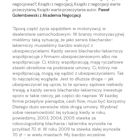
negocjować?
,
Książki z negocjacji
,
Książki z negocjacji warte
przeczytania
,
Książki warte przeczytania
autor:
Paweł
Gołembiewski z Akademia Negocjacji
"Sporą część życia spędziłem w motoryzacji, w
dealerstwie samochodowym. W branży motoryzacyjnej
mieliśmy taką sytuację, że jako serwis blacharsko-
lakierniczy musieliśmy bardzo walczyć z
ubezpieczycielami. Każdy serwis blacharsko-lakierniczy
współpracuje z firmami ubezpieczeniowymi albo nie
współpracuje. Ci, którzy współpracują, mają ryczałtowe
stawki określone na podstawie umowy. Ci, którzy nie
współpracują, mogą się sądzić z ubezpieczycielami. Tak
to najczęściej wygląda. Jest to dłuższa droga – jak
ubezpieczyciel się uprze, to te sprawy sądowe niekiedy
trwają, a każdy serwis blacharsko-lakierniczy inwestuje
sporo w takie rzeczy, jak części do napraw. W każdej
firmie przepływ pieniądza, cash flow, musi być korzystny.
Dlatego dużo serwisów idzie drogą umowy. Wyobraź
sobie niesamowitość tej sytuacji, kiedy w roku,
powiedzmy, 2003, 2004, 2005 stawka za
roboczogodzinę blacharza i lakiernika wynosiła na
przykład 70 zł. W roku 2009 ta stawka dalej wynosiła
70 zł – w wielu miastach. My bardzo wcześnie