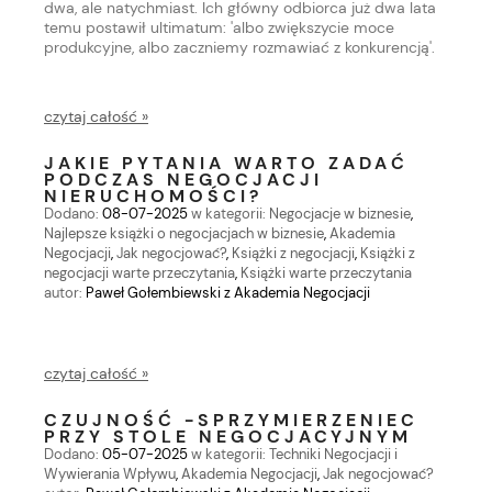
dwa, ale natychmiast. Ich główny odbiorca już dwa lata
temu postawił ultimatum: 'albo zwiększycie moce
produkcyjne, albo zaczniemy rozmawiać z konkurencją'.
czytaj całość »
JAKIE PYTANIA WARTO ZADAĆ
PODCZAS NEGOCJACJI
NIERUCHOMOŚCI?
Dodano:
08-07-2025
w kategorii:
Negocjacje w biznesie
,
Najlepsze książki o negocjacjach w biznesie
,
Akademia
Negocjacji
,
Jak negocjować?
,
Książki z negocjacji
,
Książki z
negocjacji warte przeczytania
,
Książki warte przeczytania
autor:
Paweł Gołembiewski z Akademia Negocjacji
czytaj całość »
CZUJNOŚĆ -SPRZYMIERZENIEC
PRZY STOLE NEGOCJACYJNYM
Dodano:
05-07-2025
w kategorii:
Techniki Negocjacji i
Wywierania Wpływu
,
Akademia Negocjacji
,
Jak negocjować?