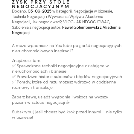
ZYSK PRZY STOLE
NEGOCJACYJNYM
Dodano:
05-06-2025
w kategorii:
Negocjacje w biznesie
,
Techniki Negocjacji i Wywierania Wpływu
,
Akademia
Negocjacji
,
Jak negocjować?
,
VLOG JAK NEGOCJOWAĆ
,
Szkolenia z negocjacji
autor:
Paweł Gołembiewski z Akademia
Negocjacji
A może wpadniesz na YouTube po garść negocjacyjnych
nieruchomościowych inspiracji?
Znajdziesz tam:
✅ Sprawdzone techniki negocjacyjne działające w
nieruchomościach i biznesie
✅ Prawdziwe historie sukcesów i błędów negocjacyjnych
✅ Porady, które od razu możesz wdrożyć w codzienne
rozmowy i transakcje.
Zaparz kawę, usiądź wygodnie i wskocz na wyższy
poziom w sztuce negocjacji ☕
Subskrybuj, jeśli chcesz być krok przed innymi – nie tylko
w biznesie!