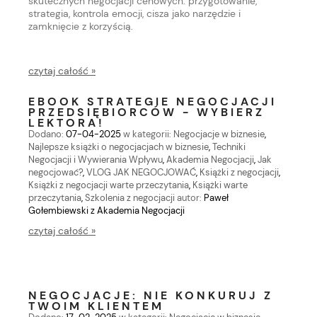
skutecznych negocjacji cenowych: przygotowanie,
strategia, kontrola emocji, cisza jako narzędzie i
zamknięcie z korzyścią.
czytaj całość »
EBOOK STRATEGIE NEGOCJACJI
PRZEDSIĘBIORCÓW - WYBIERZ
LEKTORA!
Dodano:
07-04-2025
w kategorii:
Negocjacje w biznesie
,
Najlepsze książki o negocjacjach w biznesie
,
Techniki
Negocjacji i Wywierania Wpływu
,
Akademia Negocjacji
,
Jak
negocjować?
,
VLOG JAK NEGOCJOWAĆ
,
Książki z negocjacji
,
Książki z negocjacji warte przeczytania
,
Książki warte
przeczytania
,
Szkolenia z negocjacji
autor:
Paweł
Gołembiewski z Akademia Negocjacji
czytaj całość »
NEGOCJACJE: NIE KONKURUJ Z
TWOIM KLIENTEM