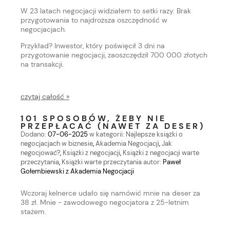
W 23 latach negocjacji widziałem to setki razy. Brak
przygotowania to najdroższa oszczędność w
negocjacjach.
Przykład? Inwestor, który poświęcił 3 dni na
przygotowanie negocjacji, zaoszczędził 700 000 złotych
na transakcji.
czytaj całość »
101 SPOSOBÓW, ŻEBY NIE
PRZEPŁACAĆ (NAWET ZA DESER)
Dodano:
07-06-2025
w kategorii:
Najlepsze książki o
negocjacjach w biznesie
,
Akademia Negocjacji
,
Jak
negocjować?
,
Książki z negocjacji
,
Książki z negocjacji warte
przeczytania
,
Książki warte przeczytania
autor:
Paweł
Gołembiewski z Akademia Negocjacji
Wczoraj kelnerce udało się namówić mnie na deser za
38 zł. Mnie - zawodowego negocjatora z 25-letnim
stażem.