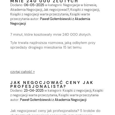
MNIE 240 000 ZŁOTYCH
Dodano:
06-05-2025
w kategorii:
Negocjacje w biznesie
,
Akademia Negocjacji
,
Jak negocjować?
,
Książki z negocjacji
,
Książki z negocjacji warte przeczytania
,
Książki warte
przeczytania
autor:
Paweł Gołembiewski z Akademia
Negocjacji
7 minut, które kosztowały mnie 240 000 złotych.
Tyle trwała najdroższa rozmowa, jaką odbyłem przy
sprzedaży drogiego mieszkania 15 lat temu.
czytaj całość »
JAK NEGOCJOWAĆ CENY JAK
PROFESJONALISTA?
Dodano:
23-04-2025
w kategorii:
Książki z negocjacji
,
Książki
z negocjacji warte przeczytania
,
Książki warte przeczytania
autor:
Paweł Gołembiewski z Akademia Negocjacji
Jak negocjować ceny jak profesjonalista? 5 kroków do