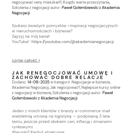
negocjować ceny mieszkań?
,
Książki warte przeczytania
,
Szkolenia z negocjacji
autor:
Paweł Gołembiewski z Akademia
Negocjacji
Szukasz świeżych pomysłów i inspiracji negocjacyjnych
w nieruchomościach i biznesie?
Zajrzyj na mój kanał
YouTube!
https://youtube.com/@akademianegocjacji
czytaj całość »
JAK RENEGOCJOWAĆ UMOWĘ I
ZACHOWAĆ DOBRE RELACJE
Dodano:
14-08-2025
w kategorii:
Negocjacje w biznesie
,
Akademia Negocjacji
,
Jak negocjować?
,
Najlepsze kursy online
z negocjacji w biznesie
,
Szkolenia z negocjacji
autor:
Paweł
Gołembiewski z Akademia Negocjacji
Jeden z moich klientów z branży e-commerce miał
wieloletnią umowę na logistykę — podpisaną 3 lata
temu, jeszcze przed skokiem cen, inflacją i zmianami
rynkowymi.
Warunki? Kiedyś atrakcyjne.