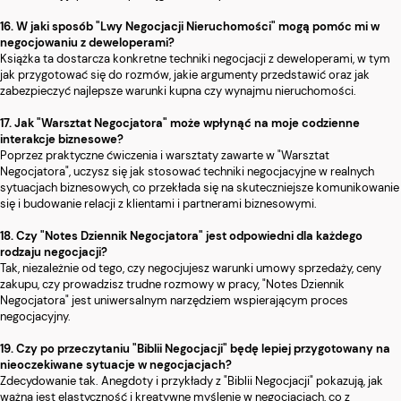
16. W jaki sposób "Lwy Negocjacji Nieruchomości" mogą pomóc mi w
negocjowaniu z deweloperami?
Książka ta dostarcza konkretne techniki negocjacji z deweloperami, w tym
jak przygotować się do rozmów, jakie argumenty przedstawić oraz jak
zabezpieczyć najlepsze warunki kupna czy wynajmu nieruchomości.
17. Jak "Warsztat Negocjatora" może wpłynąć na moje codzienne
interakcje biznesowe?
Poprzez praktyczne ćwiczenia i warsztaty zawarte w "Warsztat
Negocjatora", uczysz się jak stosować techniki negocjacyjne w realnych
sytuacjach biznesowych, co przekłada się na skuteczniejsze komunikowanie
się i budowanie relacji z klientami i partnerami biznesowymi.
18. Czy "Notes Dziennik Negocjatora" jest odpowiedni dla każdego
rodzaju negocjacji?
Tak, niezależnie od tego, czy negocjujesz warunki umowy sprzedaży, ceny
zakupu, czy prowadzisz trudne rozmowy w pracy, "Notes Dziennik
Negocjatora" jest uniwersalnym narzędziem wspierającym proces
negocjacyjny.
19. Czy po przeczytaniu "Biblii Negocjacji" będę lepiej przygotowany na
nieoczekiwane sytuacje w negocjacjach?
Zdecydowanie tak. Anegdoty i przykłady z "Biblii Negocjacji" pokazują, jak
ważna jest elastyczność i kreatywne myślenie w negocjacjach, co z