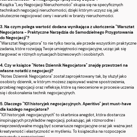
Książka "Lwy Negocjacji Nieruchomości" skupia się na specyficznych
technikach negocjacji nieruchomości, dzięki którym uczysz się, jak
skutecznie negocjować ceny i warunki w branży nieruchomości.
3. Na czym polega wartość dodana wynikająca z ukończenia "Warsztat
Negocjatora - Praktyczne Narzędzia do Samodzielnego Przygotowania
do Negocjacji"?
"Warsztat Negocjatora" to nie tylko teoria, ale przede wszystkim praktyczne
zadania, które rozwijają Twoje umiejętności negocjacyjne, ucząc jak się
targować w różnych sytuacjach biznesowych i osobistych.
4. Czy w książce "Notes Dziennik Negocjatora" znajdę przestrzeń na
własne notatki z negocjacji?
"Notes Dziennik Negocjatora" został zaprojektowany tak, by służył jako
osobisty dziennik, w którym możesz zapisywać ważne spostrzeżenia,
przebieg negocjacji oraz refleksje, które są nieocenione w procesie uczenia
się i doskonalenia technik negocjacyjnych.
5. Dlaczego "101 historyjek negocjacyjnych. Aperitivo" jest must-have
dla każdego negocjatora?
"101 historyjek negocjacyjnych" to skarbnica anegdot, która dostarcza
inspirujących przykładów negocjacji, pokazując, jak różnorodne i
nieprzewidywalne mogą być scenariusze negocjacyjne oraz jak ważna jest
kreatywność i elastyczność w myśleniu. To książeczka na rozpoczęcie
przygody z negocjacjami.