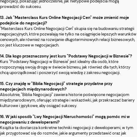
negocjacji, pokazując jednocześnie, jak nietypowe podejścia mogą
prowadzić do sukcesu.
13. Jak "Masterclass Kurs Online Negocjacji Cen" może zmienić moje
podejście do negocjacji?
"Masterclass Kurs Online Negocjacji Cen" skupia się na budowaniu strategii
negocjacyjnych, które pozwalają nie tylko na osiągnięcie lepszych warunków
cenowych, ale również na rozwijanie długoterminowych relacji biznesowych,
co jest kluczowe w negocjacjach.
14. Dla kogo przeznaczony jest kurs "Podstawy Negocjacji w Biznesie"?
Kurs "Podstawy Negocjacji w Biznesie" jest idealny dla osób, które
rozpoczynają swoją drogę w świecie biznesu, jak również dla tych, którzy
chcą uporządkować i poszerzyć swoją wiedzę z zakresu negocjacji.
15. Czy znajdę w "Biblia Negocjacji" strategie przydatne przy
negocjacjach międzynarodowych?
Absolutnie, "Biblia Negocjacji" zawiera historie poświęcone negocjacjom
międzynarodowym, oferując strategie i wskazówki, jak przekraczać bariery
kulturowe i językowe, aby osiągać sukcesy.
16. W jaki sposób "Lwy Negocjacji Nieruchomości" mogą pomóc mi w
negocjowaniu z deweloperami?
Książka ta dostarcza konkretne techniki negocjacji z deweloperami, w tym
jak przygotować się do rozmów, jakie argumenty przedstawić oraz jak