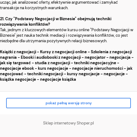
ucząc, jak analizować oferty, efektywnie argumentować i zamykać
transakcje na korzystnych warunkach.
21. Czy "Podstawy Negocjacji w Biznesie" obejmują techniki
rozwiązywania konfliktów?
Tak, jednym z kluczowych elementów kursu online "Podstawy Negocjacji w
Biznesie" jest nauka technik mediacji i rozwiązywania konfliktów, co jest
niezbędne dla utrzymania pozytywnych relacji biznesowych.
Książki z negocjacji - Kursy z negocjacji online - Szkolenia z negocjacji
nagrania - Ebooki i audiobooki z negocjacji - negocjator - negocjacja -
jak się targować - studia z negocjacji - techniki negocjacyjne -
negocjacje ebook - kurs negocjacje - negocjacje nieruchomości - jak
negocjować - techniki negocjacji - kursy negocjacje - negocjacje -
książka negocjacje - negocjacje książka
pokaż pełną wersję strony
Sklep internetowy Shoper.pl