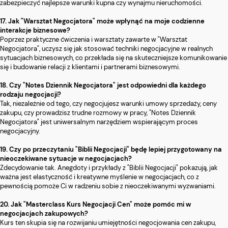
zabezpieczyć najlepsze warunki kupna czy wynajmu nieruchomości.
17. Jak "Warsztat Negocjatora" może wpłynąć na moje codzienne
interakcje biznesowe?
Poprzez praktyczne ćwiczenia i warsztaty zawarte w "Warsztat
Negocjatora", uczysz się jak stosować techniki negocjacyjne w realnych
sytuacjach biznesowych, co przekłada się na skuteczniejsze komunikowanie
się i budowanie relacji z klientami i partnerami biznesowymi.
18. Czy "Notes Dziennik Negocjatora" jest odpowiedni dla każdego
rodzaju negocjacji?
Tak, niezależnie od tego, czy negocjujesz warunki umowy sprzedaży, ceny
zakupu, czy prowadzisz trudne rozmowy w pracy, "Notes Dziennik
Negocjatora" jest uniwersalnym narzędziem wspierającym proces
negocjacyjny.
19. Czy po przeczytaniu "Biblii Negocjacji" będę lepiej przygotowany na
nieoczekiwane sytuacje w negocjacjach?
Zdecydowanie tak. Anegdoty i przykłady z "Biblii Negocjacji" pokazują, jak
ważna jest elastyczność i kreatywne myślenie w negocjacjach, co z
pewnością pomoże Ci w radzeniu sobie z nieoczekiwanymi wyzwaniami.
20. Jak "Masterclass Kurs Negocjacji Cen" może pomóc mi w
negocjacjach zakupowych?
Kurs ten skupia się na rozwijaniu umiejętności negocjowania cen zakupu,