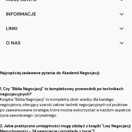
INFORMACJE
LINKI
O NAS
Najczęściej zadawane pytania do Akademii Negocjacji:
1. Czy "Biblia Negocjacji" to kompleksowy przewodnik po technikach
negocjacyjnych?
Książka "Biblia Negocjacji" to kompletny zbiór wiedzy dla każdego
negocjatora, oferujący szeroki zakres technik negocjacyjnych od podstaw
po zaawansowane strategie, które można wykorzystać w każdym aspekcie
życia zawodowego i prywatnego.
2. Jakie praktyczne umiejętności mogę zdobyć z książki "Lwy Negocjacji
Nieruchomości - 24 negocjacje i przykłady z życia"?