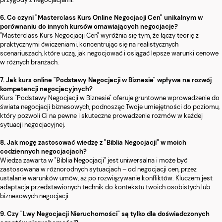
6. Co czyni "Masterclass Kurs Online Negocjacji Cen" unikalnym w
porównaniu do innych kursów omawiających negocjacje?
"Masterclass Kurs Negocjacji Cen" wyróżnia się tym, że łączy teorię z
praktycznymi ćwiczeniami, koncentrując się na realistycznych
scenariuszach, które uczą, jak negocjować i osiągać lepsze warunki cenowe
w różnych branżach.
7. Jak kurs online "Podstawy Negocjacji w Biznesie" wpływa na rozwój
kompetencji negocjacyjnych?
Kurs "Podstawy Negocjacji w Biznesie" oferuje gruntowne wprowadzenie do
świata negocjacji biznesowych, podnosząc Twoje umiejętności do poziomu,
który pozwoli Ci na pewne i skuteczne prowadzenie rozmów w każdej
sytuacji negocjacyjnej.
8. Jak mogę zastosować wiedzę z "Biblia Negocjacji" w moich
codziennych negocjacjach?
Wiedza zawarta w "Biblia Negocjacji" jest uniwersalna i może być
zastosowana w różnorodnych sytuacjach – od negocjacji cen, przez
ustalanie warunków umów, aż po rozwiązywanie konfliktów. Kluczem jest
adaptacja przedstawionych technik do kontekstu twoich osobistych lub
biznesowych negocjacji.
9. Czy "Lwy Negocjacji Nieruchomości" są tylko dla doświadczonych