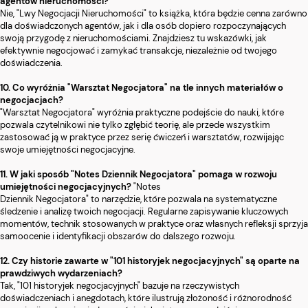
agentów nieruchomości?
Nie, "Lwy Negocjacji Nieruchomości" to książka, która będzie cenna zarówno
dla doświadczonych agentów, jak i dla osób dopiero rozpoczynających
swoją przygodę z nieruchomościami. Znajdziesz tu wskazówki, jak
efektywnie negocjować i zamykać transakcje, niezależnie od twojego
doświadczenia.
10. Co wyróżnia "Warsztat Negocjatora" na tle innych materiałów o
negocjacjach?
"Warsztat Negocjatora" wyróżnia praktyczne podejście do nauki, które
pozwala czytelnikowi nie tylko zgłębić teorię, ale przede wszystkim
zastosować ją w praktyce przez serię ćwiczeń i warsztatów, rozwijając
swoje umiejętności negocjacyjne.
11. W jaki sposób "Notes Dziennik Negocjatora" pomaga w rozwoju
umiejętności negocjacyjnych?
"Notes
Dziennik Negocjatora" to narzędzie, które pozwala na systematyczne
śledzenie i analizę twoich negocjacji. Regularne zapisywanie kluczowych
momentów, technik stosowanych w praktyce oraz własnych refleksji sprzyja
samoocenie i identyfikacji obszarów do dalszego rozwoju.
12. Czy historie zawarte w "101 historyjek negocjacyjnych" są oparte na
prawdziwych wydarzeniach?
Tak, "101 historyjek negocjacyjnych" bazuje na rzeczywistych
doświadczeniach i anegdotach, które ilustrują złożoność i różnorodność