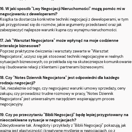
16. W jaki sposób "Lwy Negocjacji Nieruchomości" mogą pomóc mi w
negocjowaniu z deweloperami?
Książka ta dostarcza konkretne techniki negocjacji z deweloperami, w tym
jak przygotować się do rozmów, jakie argumenty przedstawić oraz jak
zabezpieczyć najlepsze warunki kupna czy wynajmu nieruchomości.
17. Jak "Warsztat Negocjatora" może wpłynąć na moje codzienne
interakcje biznesowe?
Poprzez praktyczne ćwiczenia i warsztaty zawarte w "Warsztat
Negocjatora", uczysz się jak stosować techniki negocjacyjne w realnych
sytuacjach biznesowych, co przekłada się na skuteczniejsze komunikowanie
się i budowanie relacji z klientami i partnerami biznesowymi.
18. Czy "Notes Dziennik Negocjatora" jest odpowiedni dla każdego
rodzaju negocjacji?
Tak, niezależnie od tego, czy negocjujesz warunki umowy sprzedaży, ceny
zakupu, czy prowadzisz trudne rozmowy w pracy, "Notes Dziennik
Negocjatora" jest uniwersalnym narzędziem wspierającym proces
negocjacyjny.
19. Czy po przeczytaniu "Biblii Negocjacji" będę lepiej przygotowany na
nieoczekiwane sytuacje w negocjacjach?
Zdecydowanie tak. Anegdoty i przykłady z "Biblii Negocjacji" pokazują, jak
ważna jest elastyczność i kreatywne myślenie w negocjacjach, co z