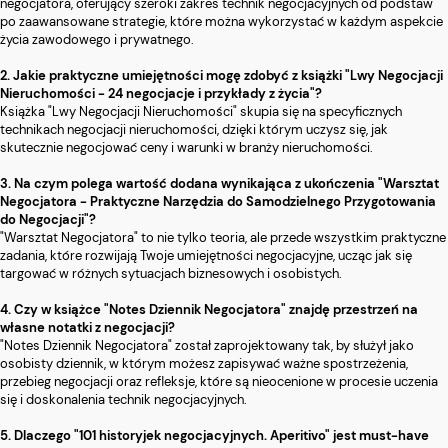
negocjatora, oferujący szeroki zakres technik negocjacyjnych od podstaw
po zaawansowane strategie, które można wykorzystać w każdym aspekcie
życia zawodowego i prywatnego.
2. Jakie praktyczne umiejętności mogę zdobyć z książki "Lwy Negocjacji
Nieruchomości - 24 negocjacje i przykłady z życia"?
Książka "Lwy Negocjacji Nieruchomości" skupia się na specyficznych
technikach negocjacji nieruchomości, dzięki którym uczysz się, jak
skutecznie negocjować ceny i warunki w branży nieruchomości.
3. Na czym polega wartość dodana wynikająca z ukończenia "Warsztat
Negocjatora - Praktyczne Narzędzia do Samodzielnego Przygotowania
do Negocjacji"?
"Warsztat Negocjatora" to nie tylko teoria, ale przede wszystkim praktyczne
zadania, które rozwijają Twoje umiejętności negocjacyjne, ucząc jak się
targować w różnych sytuacjach biznesowych i osobistych.
4. Czy w książce "Notes Dziennik Negocjatora" znajdę przestrzeń na
własne notatki z negocjacji?
"Notes Dziennik Negocjatora" został zaprojektowany tak, by służył jako
osobisty dziennik, w którym możesz zapisywać ważne spostrzeżenia,
przebieg negocjacji oraz refleksje, które są nieocenione w procesie uczenia
się i doskonalenia technik negocjacyjnych.
5. Dlaczego "101 historyjek negocjacyjnych. Aperitivo" jest must-have