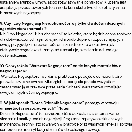
ustalanie warunków umów, aż po rozwiązywanie konfliktów. Kluczem jest
adaptacja przedstawionych technik do kontekstu twoich osobistych lub
biznesowych negocjacji.
9. Czy "Lwy Negocjacji Nieruchomości" są tylko dla doświadczonych
agentów nieruchomości?
Nie, "Lwy Negocjacji Nieruchomości" to książka, która będzie cenna zarówno
dla doświadczonych agentów, jak i dla osób dopiero rozpoczynających
swoją przygodę z nieruchomościami. Znajdziesz tu wskazówki, jak
efektywnie negocjować i zamykać transakcje, niezależnie od twojego
doświadczenia.
10. Co wyróżnia "Warsztat Negocjatora" na tle innych materiałów o
negocjacjach?
"Warsztat Negocjatora" wyróżnia praktyczne podejście do nauki, które
pozwala czytelnikowi nie tylko zgłębić teorię, ale przede wszystkim
zastosować ją w praktyce przez serię ćwiczeń i warsztatów, rozwijając
swoje umiejętności negocjacyjne.
11. W jaki sposób "Notes Dziennik Negocjatora" pomaga w rozwoju
umiejętności negocjacyjnych?
"Notes
Dziennik Negocjatora" to narzędzie, które pozwala na systematyczne
śledzenie i analizę twoich negocjacji. Regularne zapisywanie kluczowych
momentów, technik stosowanych w praktyce oraz własnych refleksji sprzyja
samoocenie i identyfikacji obszarów do dalszego rozwoju.