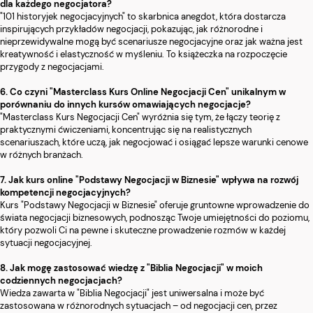
dla każdego negocjatora?
"101 historyjek negocjacyjnych" to skarbnica anegdot, która dostarcza
inspirujących przykładów negocjacji, pokazując, jak różnorodne i
nieprzewidywalne mogą być scenariusze negocjacyjne oraz jak ważna jest
kreatywność i elastyczność w myśleniu. To książeczka na rozpoczęcie
przygody z negocjacjami.
6. Co czyni "Masterclass Kurs Online Negocjacji Cen" unikalnym w
porównaniu do innych kursów omawiających negocjacje?
"Masterclass Kurs Negocjacji Cen" wyróżnia się tym, że łączy teorię z
praktycznymi ćwiczeniami, koncentrując się na realistycznych
scenariuszach, które uczą, jak negocjować i osiągać lepsze warunki cenowe
w różnych branżach.
7. Jak kurs online "Podstawy Negocjacji w Biznesie" wpływa na rozwój
kompetencji negocjacyjnych?
Kurs "Podstawy Negocjacji w Biznesie" oferuje gruntowne wprowadzenie do
świata negocjacji biznesowych, podnosząc Twoje umiejętności do poziomu,
który pozwoli Ci na pewne i skuteczne prowadzenie rozmów w każdej
sytuacji negocjacyjnej.
8. Jak mogę zastosować wiedzę z "Biblia Negocjacji" w moich
codziennych negocjacjach?
Wiedza zawarta w "Biblia Negocjacji" jest uniwersalna i może być
zastosowana w różnorodnych sytuacjach – od negocjacji cen, przez