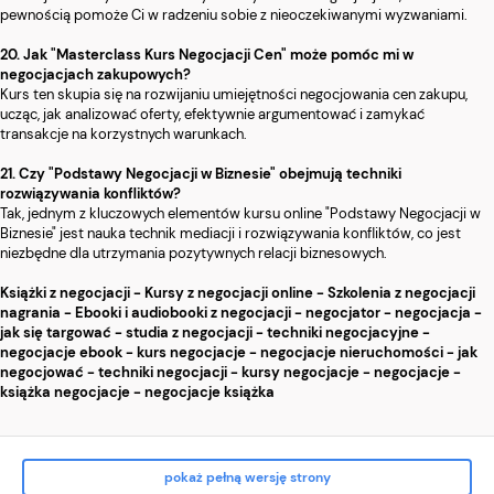
pewnością pomoże Ci w radzeniu sobie z nieoczekiwanymi wyzwaniami.
20. Jak "Masterclass Kurs Negocjacji Cen" może pomóc mi w
negocjacjach zakupowych?
Kurs ten skupia się na rozwijaniu umiejętności negocjowania cen zakupu,
ucząc, jak analizować oferty, efektywnie argumentować i zamykać
transakcje na korzystnych warunkach.
21. Czy "Podstawy Negocjacji w Biznesie" obejmują techniki
rozwiązywania konfliktów?
Tak, jednym z kluczowych elementów kursu online "Podstawy Negocjacji w
Biznesie" jest nauka technik mediacji i rozwiązywania konfliktów, co jest
niezbędne dla utrzymania pozytywnych relacji biznesowych.
Książki z negocjacji - Kursy z negocjacji online - Szkolenia z negocjacji
nagrania - Ebooki i audiobooki z negocjacji - negocjator - negocjacja -
jak się targować - studia z negocjacji - techniki negocjacyjne -
negocjacje ebook - kurs negocjacje - negocjacje nieruchomości - jak
negocjować - techniki negocjacji - kursy negocjacje - negocjacje -
książka negocjacje - negocjacje książka
pokaż pełną wersję strony