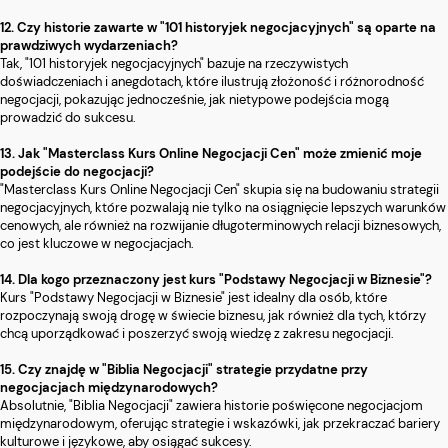
12. Czy historie zawarte w "101 historyjek negocjacyjnych" są oparte na
prawdziwych wydarzeniach?
Tak, "101 historyjek negocjacyjnych" bazuje na rzeczywistych
doświadczeniach i anegdotach, które ilustrują złożoność i różnorodność
negocjacji, pokazując jednocześnie, jak nietypowe podejścia mogą
prowadzić do sukcesu.
13. Jak "Masterclass Kurs Online Negocjacji Cen" może zmienić moje
podejście do negocjacji?
"Masterclass Kurs Online Negocjacji Cen" skupia się na budowaniu strategii
negocjacyjnych, które pozwalają nie tylko na osiągnięcie lepszych warunków
cenowych, ale również na rozwijanie długoterminowych relacji biznesowych,
co jest kluczowe w negocjacjach.
14. Dla kogo przeznaczony jest kurs "Podstawy Negocjacji w Biznesie"?
Kurs "Podstawy Negocjacji w Biznesie" jest idealny dla osób, które
rozpoczynają swoją drogę w świecie biznesu, jak również dla tych, którzy
chcą uporządkować i poszerzyć swoją wiedzę z zakresu negocjacji.
15. Czy znajdę w "Biblia Negocjacji" strategie przydatne przy
negocjacjach międzynarodowych?
Absolutnie, "Biblia Negocjacji" zawiera historie poświęcone negocjacjom
międzynarodowym, oferując strategie i wskazówki, jak przekraczać bariery
kulturowe i językowe, aby osiągać sukcesy.