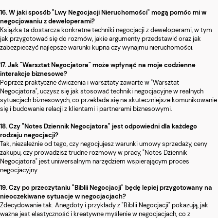
16. W jaki sposób "Lwy Negocjacji Nieruchomości" mogą pomóc mi w
negocjowaniu z deweloperami?
Książka ta dostarcza konkretne techniki negocjacji z deweloperami, w tym
jak przygotować się do rozmów, jakie argumenty przedstawić oraz jak
zabezpieczyć najlepsze warunki kupna czy wynajmu nieruchomości.
17. Jak "Warsztat Negocjatora" może wpłynąć na moje codzienne
interakcje biznesowe?
Poprzez praktyczne ćwiczenia i warsztaty zawarte w "Warsztat
Negocjatora", uczysz się jak stosować techniki negocjacyjne w realnych
sytuacjach biznesowych, co przekłada się na skuteczniejsze komunikowanie
się i budowanie relacji z klientami i partnerami biznesowymi.
18. Czy "Notes Dziennik Negocjatora" jest odpowiedni dla każdego
rodzaju negocjacji?
Tak, niezależnie od tego, czy negocjujesz warunki umowy sprzedaży, ceny
zakupu, czy prowadzisz trudne rozmowy w pracy, "Notes Dziennik
Negocjatora" jest uniwersalnym narzędziem wspierającym proces
negocjacyjny.
19. Czy po przeczytaniu "Biblii Negocjacji" będę lepiej przygotowany na
nieoczekiwane sytuacje w negocjacjach?
Zdecydowanie tak. Anegdoty i przykłady z "Biblii Negocjacji" pokazują, jak
ważna jest elastyczność i kreatywne myślenie w negocjacjach, co z