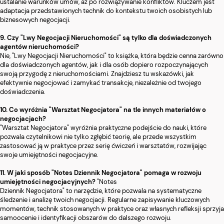
ustalanie warunków umów, aż po rozwiązywanie konfliktów. Kluczem jest
adaptacja przedstawionych technik do kontekstu twoich osobistych lub
biznesowych negocjacji.
9. Czy "Lwy Negocjacji Nieruchomości" są tylko dla doświadczonych
agentów nieruchomości?
Nie, "Lwy Negocjacji Nieruchomości" to książka, która będzie cenna zarówno
dla doświadczonych agentów, jak i dla osób dopiero rozpoczynających
swoją przygodę z nieruchomościami. Znajdziesz tu wskazówki, jak
efektywnie negocjować i zamykać transakcje, niezależnie od twojego
doświadczenia.
10. Co wyróżnia "Warsztat Negocjatora" na tle innych materiałów o
negocjacjach?
"Warsztat Negocjatora" wyróżnia praktyczne podejście do nauki, które
pozwala czytelnikowi nie tylko zgłębić teorię, ale przede wszystkim
zastosować ją w praktyce przez serię ćwiczeń i warsztatów, rozwijając
swoje umiejętności negocjacyjne.
11. W jaki sposób "Notes Dziennik Negocjatora" pomaga w rozwoju
umiejętności negocjacyjnych?
"Notes
Dziennik Negocjatora" to narzędzie, które pozwala na systematyczne
śledzenie i analizę twoich negocjacji. Regularne zapisywanie kluczowych
momentów, technik stosowanych w praktyce oraz własnych refleksji sprzyja
samoocenie i identyfikacji obszarów do dalszego rozwoju.