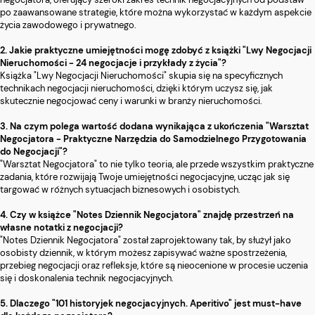
po zaawansowane strategie, które można wykorzystać w każdym aspekcie
życia zawodowego i prywatnego.
2. Jakie praktyczne umiejętności mogę zdobyć z książki "Lwy Negocjacji
Nieruchomości - 24 negocjacje i przykłady z życia"?
Książka "Lwy Negocjacji Nieruchomości" skupia się na specyficznych
technikach negocjacji nieruchomości, dzięki którym uczysz się, jak
skutecznie negocjować ceny i warunki w branży nieruchomości.
3. Na czym polega wartość dodana wynikająca z ukończenia "Warsztat
Negocjatora - Praktyczne Narzędzia do Samodzielnego Przygotowania
do Negocjacji"?
"Warsztat Negocjatora" to nie tylko teoria, ale przede wszystkim praktyczne
zadania, które rozwijają Twoje umiejętności negocjacyjne, ucząc jak się
targować w różnych sytuacjach biznesowych i osobistych.
4. Czy w książce "Notes Dziennik Negocjatora" znajdę przestrzeń na
własne notatki z negocjacji?
"Notes Dziennik Negocjatora" został zaprojektowany tak, by służył jako
osobisty dziennik, w którym możesz zapisywać ważne spostrzeżenia,
przebieg negocjacji oraz refleksje, które są nieocenione w procesie uczenia
się i doskonalenia technik negocjacyjnych.
5. Dlaczego "101 historyjek negocjacyjnych. Aperitivo" jest must-have