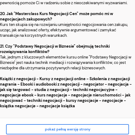
pewnością pomoże Ci w radzeniu sobie z nieoczekiwanymi wyzwaniami.
20. Jak "Masterclass Kurs Negocjacji Cen" może pomóc mi w
negocjacjach zakupowych?
Kurs ten skupia się na rozwijaniu umiejętności negocjowania cen zakupu,
ucząc, jak analizować oferty, efektywnie argumentować i zamykać
transakcje na korzystnych warunkach.
21. Czy "Podstawy Negocjacji w Biznesie" obejmują techniki
rozwiązywania konfliktów?
Tak, jednym z kluczowych elementów kursu online "Podstawy Negocjacji w
Biznesie" jest nauka technik mediacji i rozwiązywania konfliktów, co jest
niezbędne dla utrzymania pozytywnych relacji biznesowych.
Książki z negocjacji - Kursy z negocjacji online - Szkolenia z negocjacji
nagrania - Ebooki i audiobooki z negocjacji - negocjator - negocjacja -
jak się targować - studia z negocjacji - techniki negocjacyjne -
negocjacje ebook - kurs negocjacje - negocjacje nieruchomości - jak
negocjować - techniki negocjacji - kursy negocjacje - negocjacje -
książka negocjacje - negocjacje książka
pokaż pełną wersję strony