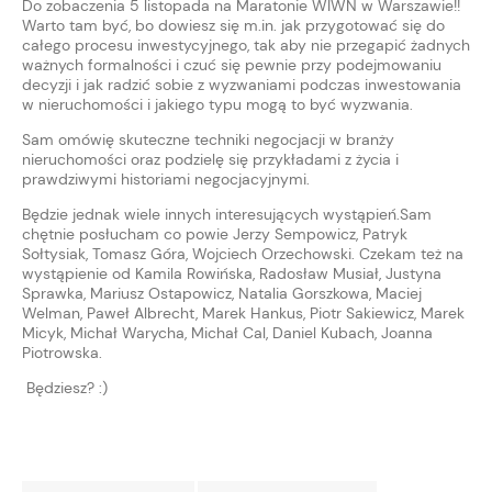
Do zobaczenia 5 listopada na Maratonie WIWN w Warszawie!!
Warto tam być, bo dowiesz się m.in. jak przygotować się do
całego procesu inwestycyjnego, tak aby nie przegapić żadnych
ważnych formalności i czuć się pewnie przy podejmowaniu
decyzji i jak radzić sobie z wyzwaniami podczas inwestowania
w nieruchomości i jakiego typu mogą to być wyzwania.
Sam omówię skuteczne techniki negocjacji w branży
nieruchomości oraz podzielę się przykładami z życia i
prawdziwymi historiami negocjacyjnymi.
Będzie jednak wiele innych interesujących wystąpień.Sam
chętnie posłucham co powie Jerzy Sempowicz, Patryk
Sołtysiak, Tomasz Góra, Wojciech Orzechowski. Czekam też na
wystąpienie od Kamila Rowińska, Radosław Musiał, Justyna
Sprawka, Mariusz Ostapowicz, Natalia Gorszkowa, Maciej
Welman, Paweł Albrecht, Marek Hankus, Piotr Sakiewicz, Marek
Micyk, Michał Warycha, Michał Cal, Daniel Kubach, Joanna
Piotrowska.
Będziesz? :)