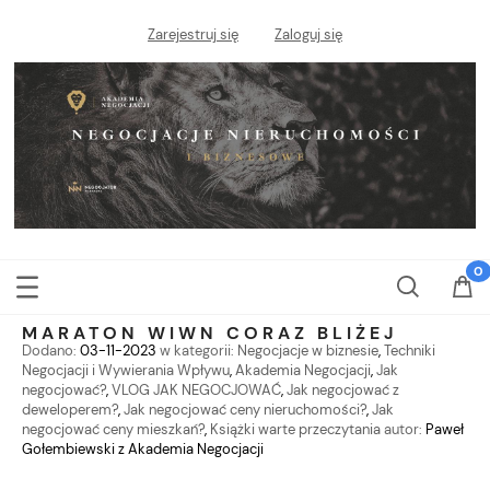
Zarejestruj się
Zaloguj się
MARATON WIWN CORAZ BLIŻEJ
Dodano:
03-11-2023
w kategorii:
Negocjacje w biznesie
,
Techniki
Negocjacji i Wywierania Wpływu
,
Akademia Negocjacji
,
Jak
negocjować?
,
VLOG JAK NEGOCJOWAĆ
,
Jak negocjować z
deweloperem?
,
Jak negocjować ceny nieruchomości?
,
Jak
negocjować ceny mieszkań?
,
Książki warte przeczytania
autor:
Paweł
Gołembiewski z Akademia Negocjacji