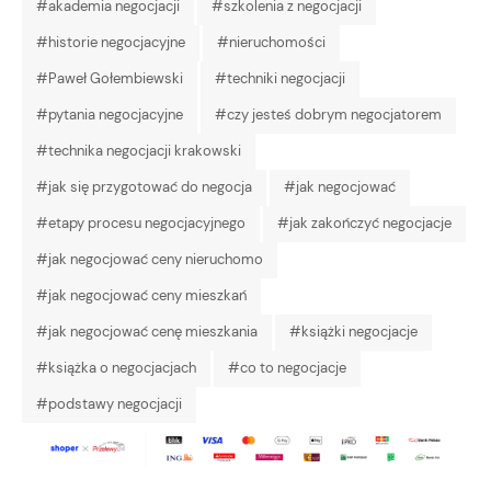
#akademia negocjacji
#szkolenia z negocjacji
#historie negocjacyjne
#nieruchomości
#Paweł Gołembiewski
#techniki negocjacji
#pytania negocjacyjne
#czy jesteś dobrym negocjatorem
#technika negocjacji krakowski
#jak się przygotować do negocja
#jak negocjować
#etapy procesu negocjacyjnego
#jak zakończyć negocjacje
#jak negocjować ceny nieruchomo
#jak negocjować ceny mieszkań
#jak negocjować cenę mieszkania
#książki negocjacje
#książka o negocjacjach
#co to negocjacje
#podstawy negocjacji