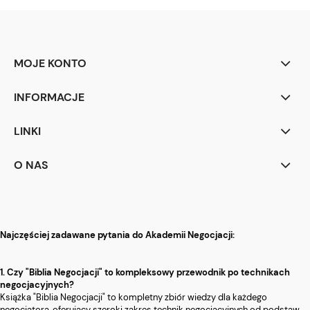
MOJE KONTO
INFORMACJE
LINKI
O NAS
Najczęściej zadawane pytania do Akademii Negocjacji:
1. Czy "Biblia Negocjacji" to kompleksowy przewodnik po technikach
negocjacyjnych?
Książka "Biblia Negocjacji" to kompletny zbiór wiedzy dla każdego
negocjatora, oferujący szeroki zakres technik negocjacyjnych od podstaw