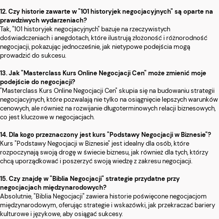
12. Czy historie zawarte w "101 historyjek negocjacyjnych" są oparte na
prawdziwych wydarzeniach?
Tak, "101 historyjek negocjacyjnych" bazuje na rzeczywistych
doświadczeniach i anegdotach, które ilustrują złożoność i różnorodność
negocjacji, pokazując jednocześnie, jak nietypowe podejścia mogą
prowadzić do sukcesu.
13. Jak "Masterclass Kurs Online Negocjacji Cen" może zmienić moje
podejście do negocjacji?
"Masterclass Kurs Online Negocjacji Cen" skupia się na budowaniu strategii
negocjacyjnych, które pozwalają nie tylko na osiągnięcie lepszych warunków
cenowych, ale również na rozwijanie długoterminowych relacji biznesowych,
co jest kluczowe w negocjacjach.
14. Dla kogo przeznaczony jest kurs "Podstawy Negocjacji w Biznesie"?
Kurs "Podstawy Negocjacji w Biznesie" jest idealny dla osób, które
rozpoczynają swoją drogę w świecie biznesu, jak również dla tych, którzy
chcą uporządkować i poszerzyć swoją wiedzę z zakresu negocjacji.
15. Czy znajdę w "Biblia Negocjacji" strategie przydatne przy
negocjacjach międzynarodowych?
Absolutnie, "Biblia Negocjacji" zawiera historie poświęcone negocjacjom
międzynarodowym, oferując strategie i wskazówki, jak przekraczać bariery
kulturowe i językowe, aby osiągać sukcesy.