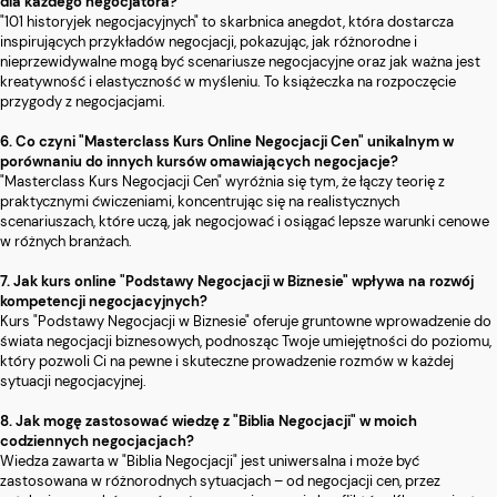
dla każdego negocjatora?
"101 historyjek negocjacyjnych" to skarbnica anegdot, która dostarcza
inspirujących przykładów negocjacji, pokazując, jak różnorodne i
nieprzewidywalne mogą być scenariusze negocjacyjne oraz jak ważna jest
kreatywność i elastyczność w myśleniu. To książeczka na rozpoczęcie
przygody z negocjacjami.
6. Co czyni "Masterclass Kurs Online Negocjacji Cen" unikalnym w
porównaniu do innych kursów omawiających negocjacje?
"Masterclass Kurs Negocjacji Cen" wyróżnia się tym, że łączy teorię z
praktycznymi ćwiczeniami, koncentrując się na realistycznych
scenariuszach, które uczą, jak negocjować i osiągać lepsze warunki cenowe
w różnych branżach.
7. Jak kurs online "Podstawy Negocjacji w Biznesie" wpływa na rozwój
kompetencji negocjacyjnych?
Kurs "Podstawy Negocjacji w Biznesie" oferuje gruntowne wprowadzenie do
świata negocjacji biznesowych, podnosząc Twoje umiejętności do poziomu,
który pozwoli Ci na pewne i skuteczne prowadzenie rozmów w każdej
sytuacji negocjacyjnej.
8. Jak mogę zastosować wiedzę z "Biblia Negocjacji" w moich
codziennych negocjacjach?
Wiedza zawarta w "Biblia Negocjacji" jest uniwersalna i może być
zastosowana w różnorodnych sytuacjach – od negocjacji cen, przez