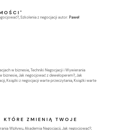
MOŚCI"
egocjować?
,
Szkolenia z negocjacji
autor:
Paweł
acjach w biznesie
,
Techniki Negocjacji i Wywierania
 w biznesie
,
Jak negocjować z deweloperem?
,
Jak
acji
,
Książki z negocjacji warte przeczytania
,
Książki warte
, KTÓRE ZMIENIĄ TWOJE
erania Wpływu
,
Akademia Negocjacji
,
Jak negocjować?
,