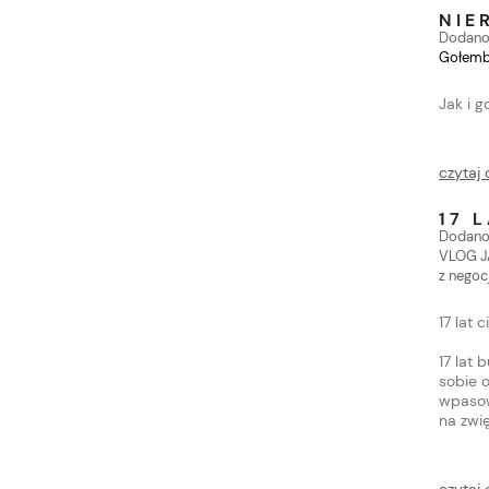
NIE
Dodano
Gołembi
Jak i 
czytaj 
17 
Dodano
VLOG 
z negocj
17 lat 
17 lat
sobie 
wpasow
na zwi