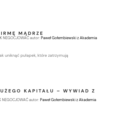
FIRMĘ MĄDRZE
AK NEGOCJOWAĆ
autor:
Paweł Gołembiewski z Akademia
ak uniknąć pułapek, które zatrzymują
UŻEGO KAPITAŁU – WYWIAD Z
AK NEGOCJOWAĆ
autor:
Paweł Gołembiewski z Akademia