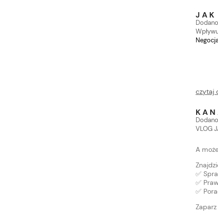
JAK
Dodano
Wpływ
Negocja
czytaj 
KAN
Dodano
VLOG 
A może
Znajdzi
✅ Spra
✅ Praw
✅ Pora
Zaparz