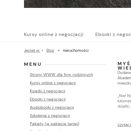
Kursy online z negocjacji
Ebooki z negoc
Pakiety (w pakiecie taniej)
Szkolenia z n
Jesteś w:
»
Blog
»
nieruchomości
MYŚ
MENU
WIE
Dodano
Strony WWW dla firm rodzinnych
Akademi
Kursy online z negocjacji
mieszk
Książki z negocjacji
„Nie! N
Ebooki z negocjacji
kilome
działki
Audiobooki z negocjacji
Szkolenia z negocjacji
Pakiety (w pakiecie taniej)
czytaj 