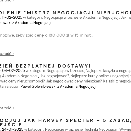
całość »
OLENIE "MISTRZ NEGOCJACJI NIERUCHO
:
11-02-2025
w kategorii:
Negocjacje w biznesie
,
Akademia Negocjacji
,
Jak n
ewski z Akademia Negocjacji
możliwe, żeby zbić cenę o 180 000 zł w 15 minut...
całość »
ZIEŃ BEZPŁATNEJ DOSTAWY!
:
04-02-2025
w kategorii:
Negocjacje w biznesie
,
Najlepsze książki o negocj
u
,
Akademia Negocjacji
,
Jak negocjować?
,
Najlepsze kursy online z negocjacji
ować ceny nieruchomości?
,
Jak negocjować ceny mieszkań?
,
Książki z negocj
tania
autor:
Paweł Gołembiewski z Akademia Negocjacji
całość »
OCJUJ JAK HARVEY SPECTER – 5 ZASAD
EJŚCIE
:
24-01-2025
w kategorii:
Negocjacje w biznesie
,
Techniki Negocjacji i Wywi