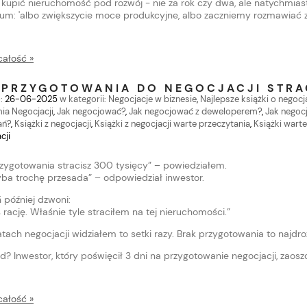
i kupić nieruchomość pod rozwój - nie za rok czy dwa, ale natychmias
tum: 'albo zwiększycie moce produkcyjne, albo zaczniemy rozmawiać z
NA OFERTA: 3 Nagrania
25 Odpowiedzi na Obiekcje
 Negocjacji (Uniknij 13
Cenowe — Audio
 20 Zasad Psychologii +
całość »
ł
39,00 zł
 Negocjacji)
Do koszyka
Do koszyk
larna:
Cena regularna:
 PRZYGOTOWANIA DO NEGOCJACJI STRA
49,00 zł
:
26-06-2025
w kategorii:
Negocjacje w biznesie
,
Najlepsze książki o negocj
a Negocjacji
,
Jak negocjować?
,
Jak negocjować z deweloperem?
,
Jak negoc
ań?
,
Książki z negocjacji
,
Książki z negocjacji warte przeczytania
,
Książki warte
cji
rzygotowania stracisz 300 tysięcy” – powiedziałem.
yba trochę przesada” – odpowiedział inwestor.
 później dzwoni:
 rację. Właśnie tyle straciłem na tej nieruchomości.”
atach negocjacji widziałem to setki razy. Brak przygotowania to najd
d? Inwestor, który poświęcił 3 dni na przygotowanie negocjacji, zaosz
całość »