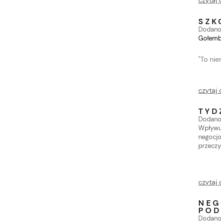
czytaj 
SZK
Dodano
Gołembi
"To nie
czytaj 
TYD
Dodano
Wpływ
negocj
przeczy
czytaj 
NEG
POD
Dodano