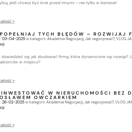
buj, jeśli chcesz być krok przed innymi – nie tylko w biznesie!
całość »
 POPEŁNIAJ TYCH BŁĘDÓW – ROZWIJAJ 
:
03-04-2025
w kategorii:
Akademia Negocjacji
,
Jak negocjować?
,
VLOG J
cji
 dowiedzieć się, jak zbudować firmę, która dynamicznie się rozwija? J
iębiorców w miejscu?
całość »
 INWESTOWAĆ W NIERUCHOMOŚCI BEZ D
OSŁAWEM OWCZARKIEM
:
26-02-2025
w kategorii:
Akademia Negocjacji
,
Jak negocjować?
,
VLOG J
cji
całość »