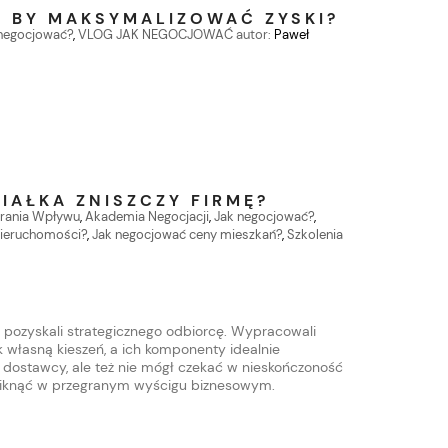
, BY MAKSYMALIZOWAĆ ZYSKI?
negocjować?
,
VLOG JAK NEGOCJOWAĆ
autor:
Paweł
ZIAŁKA ZNISZCZY FIRMĘ?
erania Wpływu
,
Akademia Negocjacji
,
Jak negocjować?
,
nieruchomości?
,
Jak negocjować ceny mieszkań?
,
Szkolenia
y pozyskali strategicznego odbiorcę. Wypracowali
 własną kieszeń, a ich komponenty idealnie
 dostawcy, ale też nie mógł czekać w nieskończoność
 zniknąć w przegranym wyścigu biznesowym.