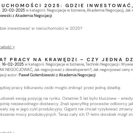
RUCHOMOŚCI 2025: GDZIE INWESTOWAĆ
:
20-02-2025
w kategorii:
Negocjacje w biznesie
,
Akademia Negocjacji
,
Jak 
ewski z Akademia Negocjacji
gdzie inwestować w nieruchomości w 2025?
całość »
LAT PRACY NA KRAWĘDZI – CZY JEDNA D
:
16-02-2025
w kategorii:
Negocjacje w biznesie
,
Techniki Negocjacji i Wywi
JAK NEGOCJOWAĆ
,
Jak negocjować z deweloperem?
,
Jak negocjować ceny 
acji
autor:
Paweł Gołembiewski z Akademia Negocjacji
ciężkiej pracy kilkunastu osób mogło zniknąć przez jedną działkę.
 budowali swoją pozycję na rynku. Ostatnie 5 lat było kluczowe - wted
opinię niezawodnego dostawcy. Znali specyfikę procesów odbiorcy jak
ały się w jego cykl produkcyjny. Gigant nie chciał ryzykować zmiany
ększenie mocy produkcyjnych. Teraz cały ich 17-letni dorobek mógł