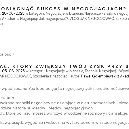
 OSIĄGNĄĆ SUKCES W NEGOCJACJACH?
:
20-06-2025
w kategorii:
Negocjacje w biznesie
,
Najlepsze książki o negocj
u
,
Akademia Negocjacji
,
Jak negocjować?
,
VLOG JAK NEGOCJOWAĆ
,
Szkoleni
cji
całość »
AŁ, KTÓRY ZWIĘKSZY TWÓJ ZYSK PRZY
:
05-06-2025
w kategorii:
Negocjacje w biznesie
,
Techniki Negocjacji i Wyw
JAK NEGOCJOWAĆ
,
Szkolenia z negocjacji
autor:
Paweł Gołembiewski z Akad
 wpadniesz na YouTube po garść negocjacyjnych nieruchomościowych
esz tam:
wdzone techniki negocjacyjne działające w nieruchomościach i bizne
dziwe historie sukcesów i błędów negocjacyjnych
dy, które od razu możesz wdrożyć w codzienne rozmowy i transakcje.
 kawę, usiądź wygodnie i wskocz na wyższy poziom w sztuce negocjac