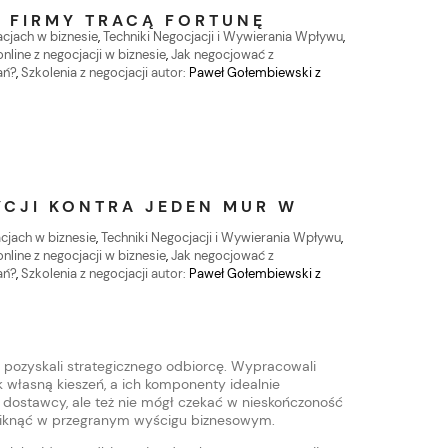
 FIRMY TRACĄ FORTUNĘ
acjach w biznesie
,
Techniki Negocjacji i Wywierania Wpływu
,
nline z negocjacji w biznesie
,
Jak negocjować z
ań?
,
Szkolenia z negocjacji
autor:
Paweł Gołembiewski z
YCJI KONTRA JEDEN MUR W
acjach w biznesie
,
Techniki Negocjacji i Wywierania Wpływu
,
nline z negocjacji w biznesie
,
Jak negocjować z
ań?
,
Szkolenia z negocjacji
autor:
Paweł Gołembiewski z
y pozyskali strategicznego odbiorcę. Wypracowali
 własną kieszeń, a ich komponenty idealnie
 dostawcy, ale też nie mógł czekać w nieskończoność
 zniknąć w przegranym wyścigu biznesowym.