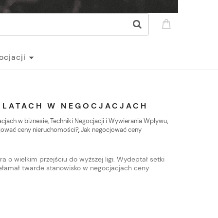
ocjacji
3 LATACH W NEGOCJACJACH
acjach w biznesie
,
Techniki Negocjacji i Wywierania Wpływu
,
jować ceny nieruchomości?
,
Jak negocjować ceny
a o wielkim przejściu do wyższej ligi. Wydeptał setki
zełamał twarde stanowisko w negocjacjach ceny