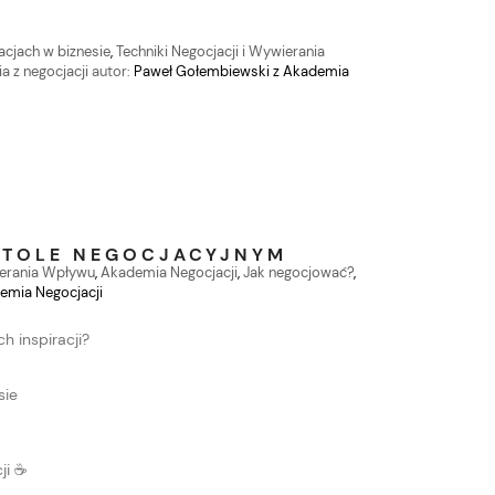
acjach w biznesie
,
Techniki Negocjacji i Wywierania
a z negocjacji
autor:
Paweł Gołembiewski z Akademia
 STOLE NEGOCJACYJNYM
ierania Wpływu
,
Akademia Negocjacji
,
Jak negocjować?
,
emia Negocjacji
 inspiracji?
sie
ji ☕