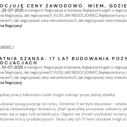
OCJUJĘ CENY ZAWODOWO. WIEM, GDZIE
:
23-07-2025
w kategorii:
Negocjacje w biznesie
,
Najlepsze książki o negocj
a Negocjacji
,
Jak negocjować?
,
VLOG JAK NEGOCJOWAĆ
,
Najlepsze kursy o
perem?
,
Jak negocjować ceny nieruchomości?
,
Jak negocjować ceny mieszk
a Negocjacji
całość »
ATNIA SZANSA: 17 LAT BUDOWANIA POZ
OCJACJACH
:
10-07-2025
w kategorii:
Negocjacje w biznesie
,
Najlepsze książki o negocj
a Negocjacji
,
Jak negocjować?
,
VLOG JAK NEGOCJOWAĆ
,
Najlepsze kursy o
perem?
,
Jak negocjować ceny nieruchomości?
,
Jak negocjować ceny mieszk
a Negocjacji
ciężkiej pracy kilkunastu osób mogło zniknąć przez jedną działkę.
 budowali swoją pozycję na rynku. Ostatnie 5 lat było kluczowe - wted
opinię niezawodnego dostawcy. Znali specyfikę procesów odbiorcy jak
ały się w jego cykl produkcyjny. Gigant nie chciał ryzykować zmiany
ększenie mocy produkcyjnych. Teraz cały ich 17-letni dorobek mógł