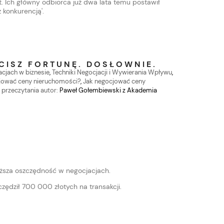
t. Ich główny odbiorca już dwa lata temu postawił
 konkurencją'.
a
CISZ FORTUNĘ. DOSŁOWNIE.
acjach w biznesie
,
Techniki Negocjacji i Wywierania Wpływu
,
jować ceny nieruchomości?
,
Jak negocjować ceny
 przeczytania
autor:
Paweł Gołembiewski z Akademia
roższa oszczędność w negocjacjach.
czędził 700 000 złotych na transakcji.