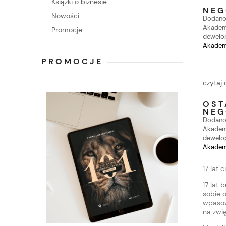
Książki o biznesie
NEG
Nowości
Dodano
Akademi
Promocje
dewelo
Akademi
PROMOCJE
czytaj 
OST
NEG
Dodano
Akademi
dewelo
Akademi
17 lat 
17 lat
sobie 
wpasow
na zwi