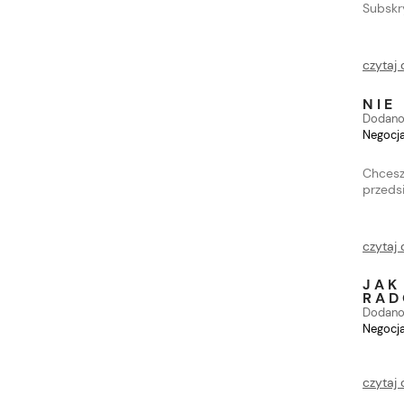
Subskry
czytaj 
NIE
Dodano
Negocja
Chcesz
przeds
czytaj 
JAK
RAD
Dodano
Negocja
czytaj 