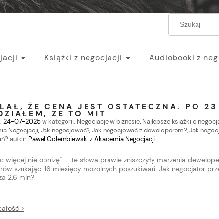
jacji
Książki z negocjacji
Audiobooki z neg
egocjacji
LAŁ, ŻE CENA JEST OSTATECZNA. PO 2
DZIAŁEM, ŻE TO MIT
:
24-07-2025
w kategorii:
Negocjacje w biznesie
,
Najlepsze książki o negocj
a Negocjacji
,
Jak negocjować?
,
Jak negocjować z deweloperem?
,
Jak negoc
ań?
autor:
Paweł Gołembiewski z Akademia Negocjacji
ic więcej nie obniżę" — te słowa prawie zniszczyły marzenia deweloper
trów szukając. 16 miesięcy mozolnych poszukiwań. Jak negocjator pr
 za 2,6 mln?
całość »