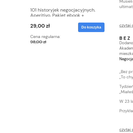
Musiel
ultima
101 historyjek negocjacyjnych.
SPECJAL
Aperitivo. Pakiet ebook +
Szkoleń z
audiobook
Błędów +
czytaj 
29,00 zł
49,00 z
48 Zasad
Do koszyka
Cena regularna:
Cena regu
BEZ
98,00 zł
547,00 zł
Dodano
Akademi
mieszk
Negocja
„Bez p
„To ch
Tydzień
„Miałeś
W 23 l
Przykła
czytaj 