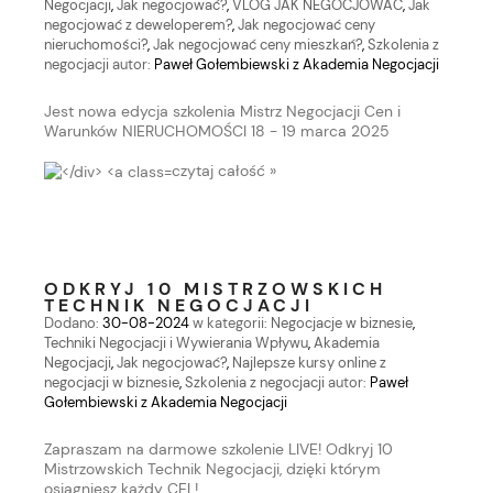
Negocjacji
,
Jak negocjować?
,
VLOG JAK NEGOCJOWAĆ
,
Jak
negocjować z deweloperem?
,
Jak negocjować ceny
nieruchomości?
,
Jak negocjować ceny mieszkań?
,
Szkolenia z
negocjacji
autor:
Paweł Gołembiewski z Akademia Negocjacji
Jest nowa edycja szkolenia Mistrz Negocjacji Cen i
Warunków NIERUCHOMOŚCI 18 - 19 marca 2025
czytaj całość »
ODKRYJ 10 MISTRZOWSKICH
TECHNIK NEGOCJACJI
Dodano:
30-08-2024
w kategorii:
Negocjacje w biznesie
,
Techniki Negocjacji i Wywierania Wpływu
,
Akademia
Negocjacji
,
Jak negocjować?
,
Najlepsze kursy online z
negocjacji w biznesie
,
Szkolenia z negocjacji
autor:
Paweł
Gołembiewski z Akademia Negocjacji
Zapraszam na darmowe szkolenie LIVE! Odkryj 10
Mistrzowskich Technik Negocjacji, dzięki którym
osiągniesz każdy CEL!