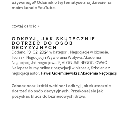
używanego? Odcinek o tej tematyce znajdziecie na
moim kanale YouTube.
czytaj całość »
ODKRYJ, JAK SKUTECZNIE
DOTRZEĆ DO OSÓB
DECYZYJNYCH
Dodano:
19-02-2024
w kategorii:
Negocjacje w biznesie
,
Techniki Negocjacji i Wywierania Wpływu
,
Akademia
Negocjacji
,
Jak negocjować?
,
VLOG JAK NEGOCJOWAĆ
,
Najlepsze kursy online z negocjacji w biznesie
,
Szkolenia z
negocjacji
autor:
Paweł Gołembiewski z Akademia Negocjacji
Zobacz nasz krótki webinar i odkryj, jak skutecznie
dotrzeć do osób decyzyjnych. Przekonaj się jak
pozyskać klucz do biznesowych drzwi.