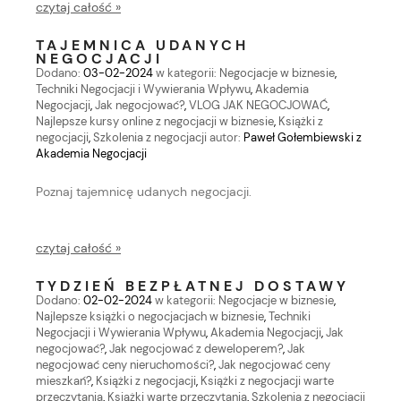
czytaj całość »
TAJEMNICA UDANYCH
NEGOCJACJI
Dodano:
03-02-2024
w kategorii:
Negocjacje w biznesie
,
Techniki Negocjacji i Wywierania Wpływu
,
Akademia
Negocjacji
,
Jak negocjować?
,
VLOG JAK NEGOCJOWAĆ
,
Najlepsze kursy online z negocjacji w biznesie
,
Książki z
negocjacji
,
Szkolenia z negocjacji
autor:
Paweł Gołembiewski z
Akademia Negocjacji
Poznaj tajemnicę udanych negocjacji.
czytaj całość »
TYDZIEŃ BEZPŁATNEJ DOSTAWY
Dodano:
02-02-2024
w kategorii:
Negocjacje w biznesie
,
Najlepsze książki o negocjacjach w biznesie
,
Techniki
Negocjacji i Wywierania Wpływu
,
Akademia Negocjacji
,
Jak
negocjować?
,
Jak negocjować z deweloperem?
,
Jak
negocjować ceny nieruchomości?
,
Jak negocjować ceny
mieszkań?
,
Książki z negocjacji
,
Książki z negocjacji warte
przeczytania
,
Książki warte przeczytania
,
Szkolenia z negocjacji