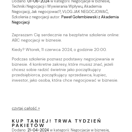
Dodano:
01-06-2024
w kategorii:
Negocjacje w biznesie
,
Techniki Negocjacji i Wywierania Wpływu
,
Akademia
Negocjacji
,
Jak negocjować?
,
VLOG JAK NEGOCJOWAĆ
,
Szkolenia z negocjacji
autor:
Paweł Gołembiewski z Akademia
Negocjacji
Zapraszam Cię serdecznie na bezpłatne szkolenie online:
ABC negocjacji w biznesie.
Kiedy? Wtorek, 11 czerwca 2024, o godzinie 20:00.
Podczas szkolenie poznasz podstawy negocjowania w
biznesie. 4 konkretne zakresy, które musisz znać, jeżeli
chcesz sobie radzić świetnie jako początkujący
przedsiębiorca, początkujący sprzedawca, kupiec,
inwestor, jako osoba, która chce negocjować w biznesie.
czytaj całość »
KUP TANIEJ! TRWA TYDZIEŃ
PAKIETÓW
Dodano:
21-04-2024
w kategorii:
Negocjacje w biznesie
,