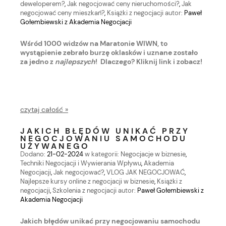
deweloperem?
,
Jak negocjować ceny nieruchomości?
,
Jak
negocjować ceny mieszkań?
,
Książki z negocjacji
autor:
Paweł
Gołembiewski z Akademia Negocjacji
Wśród 1000 widzów na Maratonie WIWN, to
wystąpienie zebrało burzę oklasków i uznane zostało
za jedno z
najlepszych
! Dlaczego? Kliknij link i zobacz!
czytaj całość »
JAKICH BŁĘDÓW UNIKAĆ PRZY
NEGOCJOWANIU SAMOCHODU
UŻYWANEGO
Dodano:
21-02-2024
w kategorii:
Negocjacje w biznesie
,
Techniki Negocjacji i Wywierania Wpływu
,
Akademia
Negocjacji
,
Jak negocjować?
,
VLOG JAK NEGOCJOWAĆ
,
Najlepsze kursy online z negocjacji w biznesie
,
Książki z
negocjacji
,
Szkolenia z negocjacji
autor:
Paweł Gołembiewski z
Akademia Negocjacji
Jakich błędów unikać przy negocjowaniu samochodu