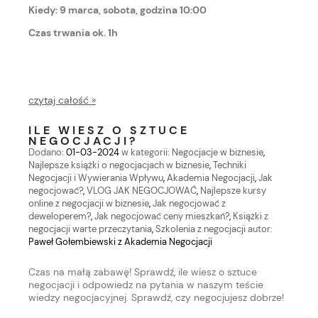
Kiedy: 9 marca, sobota, godzina 10:00
Czas trwania ok. 1h
czytaj całość »
ILE WIESZ O SZTUCE
NEGOCJACJI?
Dodano:
01-03-2024
w kategorii:
Negocjacje w biznesie
,
Najlepsze książki o negocjacjach w biznesie
,
Techniki
Negocjacji i Wywierania Wpływu
,
Akademia Negocjacji
,
Jak
negocjować?
,
VLOG JAK NEGOCJOWAĆ
,
Najlepsze kursy
online z negocjacji w biznesie
,
Jak negocjować z
deweloperem?
,
Jak negocjować ceny mieszkań?
,
Książki z
negocjacji warte przeczytania
,
Szkolenia z negocjacji
autor:
Paweł Gołembiewski z Akademia Negocjacji
Czas na małą zabawę! Sprawdź, ile wiesz o sztuce
negocjacji i odpowiedz na pytania w naszym teście
wiedzy negocjacyjnej. Sprawdź, czy negocjujesz dobrze!