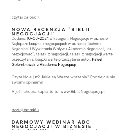
czytaj całość »
NOWA RECENZJA "BIBLII
NEGOCJACJI"
Dodano:
10-08-2024
w kategorii:
Negocjacje w biznesie
,
Najlepsze książki o negocjacjach w biznesie
,
Techniki
Negocjacji i Wywierania Wpływu
,
Akademia Negocjacji
,
Jak
negocjować?
,
Książki z negocjacji
,
Książki z negocjacji warte
przeczytania
,
Książki warte przeczytania
autor:
Paweł
Gołembiewski z Akademia Negocjacji
Czytaliście już? Jakie są Wasze wrażenia? Podzielcie się
swoimi opiniami!
A jeśli chcesz kupić, to tu:
www.BibliaNegocjacji.pl
czytaj całość »
DARMOWY WEBINAR ABC
NEGOCJACJI W BIZNESIE