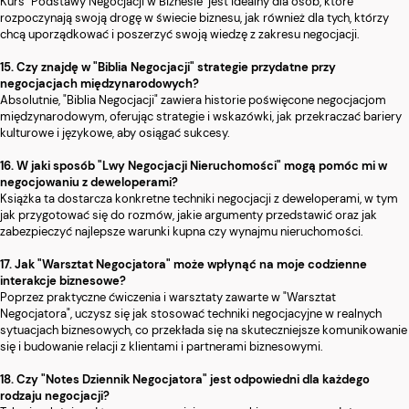
Kurs "Podstawy Negocjacji w Biznesie" jest idealny dla osób, które
rozpoczynają swoją drogę w świecie biznesu, jak również dla tych, którzy
chcą uporządkować i poszerzyć swoją wiedzę z zakresu negocjacji.
15. Czy znajdę w "Biblia Negocjacji" strategie przydatne przy
negocjacjach międzynarodowych?
Absolutnie, "Biblia Negocjacji" zawiera historie poświęcone negocjacjom
międzynarodowym, oferując strategie i wskazówki, jak przekraczać bariery
kulturowe i językowe, aby osiągać sukcesy.
16. W jaki sposób "Lwy Negocjacji Nieruchomości" mogą pomóc mi w
negocjowaniu z deweloperami?
Książka ta dostarcza konkretne techniki negocjacji z deweloperami, w tym
jak przygotować się do rozmów, jakie argumenty przedstawić oraz jak
zabezpieczyć najlepsze warunki kupna czy wynajmu nieruchomości.
17. Jak "Warsztat Negocjatora" może wpłynąć na moje codzienne
interakcje biznesowe?
Poprzez praktyczne ćwiczenia i warsztaty zawarte w "Warsztat
Negocjatora", uczysz się jak stosować techniki negocjacyjne w realnych
sytuacjach biznesowych, co przekłada się na skuteczniejsze komunikowanie
się i budowanie relacji z klientami i partnerami biznesowymi.
18. Czy "Notes Dziennik Negocjatora" jest odpowiedni dla każdego
rodzaju negocjacji?