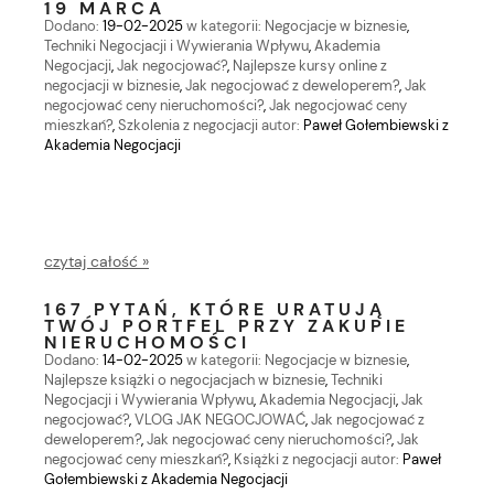
19 MARCA
Dodano:
19-02-2025
w kategorii:
Negocjacje w biznesie
,
Techniki Negocjacji i Wywierania Wpływu
,
Akademia
Negocjacji
,
Jak negocjować?
,
Najlepsze kursy online z
negocjacji w biznesie
,
Jak negocjować z deweloperem?
,
Jak
negocjować ceny nieruchomości?
,
Jak negocjować ceny
mieszkań?
,
Szkolenia z negocjacji
autor:
Paweł Gołembiewski z
Akademia Negocjacji
czytaj całość »
167 PYTAŃ, KTÓRE URATUJĄ
TWÓJ PORTFEL PRZY ZAKUPIE
NIERUCHOMOŚCI
Dodano:
14-02-2025
w kategorii:
Negocjacje w biznesie
,
Najlepsze książki o negocjacjach w biznesie
,
Techniki
Negocjacji i Wywierania Wpływu
,
Akademia Negocjacji
,
Jak
negocjować?
,
VLOG JAK NEGOCJOWAĆ
,
Jak negocjować z
deweloperem?
,
Jak negocjować ceny nieruchomości?
,
Jak
negocjować ceny mieszkań?
,
Książki z negocjacji
autor:
Paweł
Gołembiewski z Akademia Negocjacji