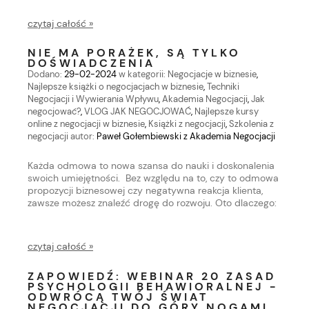
czytaj całość »
NIE MA PORAŻEK, SĄ TYLKO
DOŚWIADCZENIA
Dodano:
29-02-2024
w kategorii:
Negocjacje w biznesie
,
Najlepsze książki o negocjacjach w biznesie
,
Techniki
Negocjacji i Wywierania Wpływu
,
Akademia Negocjacji
,
Jak
negocjować?
,
VLOG JAK NEGOCJOWAĆ
,
Najlepsze kursy
online z negocjacji w biznesie
,
Książki z negocjacji
,
Szkolenia z
negocjacji
autor:
Paweł Gołembiewski z Akademia Negocjacji
Każda odmowa to nowa szansa do nauki i doskonalenia
swoich umiejętności. Bez względu na to, czy to odmowa
propozycji biznesowej czy negatywna reakcja klienta,
zawsze możesz znaleźć drogę do rozwoju. Oto dlaczego:
czytaj całość »
ZAPOWIEDŹ: WEBINAR 20 ZASAD
PSYCHOLOGII BEHAWIORALNEJ -
ODWRÓCĄ TWÓJ ŚWIAT
NEGOCJACJI DO GÓRY NOGAMI