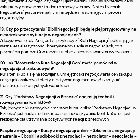
Tak, niezależnie od tego, czy negocjujesz warunki umowy sprzedaży, ceny
zakupu, czy prowadzisz trudne rozmowy w pracy, "Notes Dziennik
Negocjatora" jest uniwersalnym narzędziem wspierającym proces
negocjacyjny.
19. Czy po przeczytaniu "Biblii Negocjacji" będę lepiej przygotowany na
nieoczekiwane sytuacje w negocjacjach?
Zdecydowanie tak. Anegdoty i przykłady z "Biblii Negocjacji" pokazują, jak
ważna jest elastyczność i kreatywne myślenie w negocjacjach, co z
pewnością pomoże Ci w radzeniu sobie z nieoczekiwanymi wyzwaniami.
20. Jak "Masterclass Kurs Negocjacji Cen" może pomóc mi w
negocjacjach zakupowych?
Kurs ten skupia się na rozwijaniu umiejętności negocjowania cen zakupu,
ucząc, jak analizować oferty, efektywnie argumentować i zamykać
transakcje na korzystnych warunkach.
21. Czy "Podstawy Negocjacji w Biznesie" obejmują techniki
rozwiązywania konfliktów?
Tak, jednym z kluczowych elementów kursu online "Podstawy Negocjacji w
Biznesie" jest nauka technik mediacji i rozwiązywania konfliktów, co jest
niezbędne dla utrzymania pozytywnych relacji biznesowych.
Książki z negocjacji - Kursy z negocjacji online - Szkolenia z negocjacji
nagrania - Ebooki i audiobooki z negocjacji - negocjator - negocjacja -