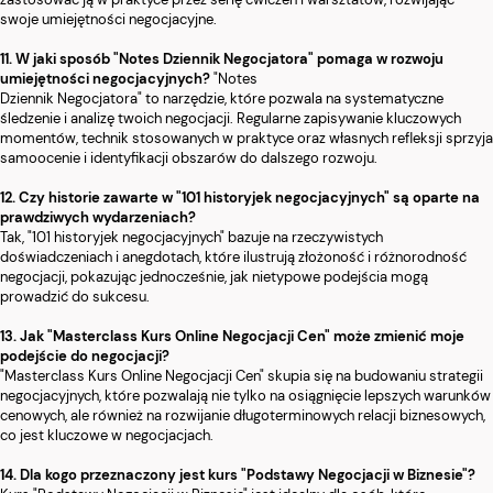
swoje umiejętności negocjacyjne.
11. W jaki sposób "Notes Dziennik Negocjatora" pomaga w rozwoju
umiejętności negocjacyjnych?
"Notes
Dziennik Negocjatora" to narzędzie, które pozwala na systematyczne
śledzenie i analizę twoich negocjacji. Regularne zapisywanie kluczowych
momentów, technik stosowanych w praktyce oraz własnych refleksji sprzyja
samoocenie i identyfikacji obszarów do dalszego rozwoju.
12. Czy historie zawarte w "101 historyjek negocjacyjnych" są oparte na
prawdziwych wydarzeniach?
Tak, "101 historyjek negocjacyjnych" bazuje na rzeczywistych
doświadczeniach i anegdotach, które ilustrują złożoność i różnorodność
negocjacji, pokazując jednocześnie, jak nietypowe podejścia mogą
prowadzić do sukcesu.
13. Jak "Masterclass Kurs Online Negocjacji Cen" może zmienić moje
podejście do negocjacji?
"Masterclass Kurs Online Negocjacji Cen" skupia się na budowaniu strategii
negocjacyjnych, które pozwalają nie tylko na osiągnięcie lepszych warunków
cenowych, ale również na rozwijanie długoterminowych relacji biznesowych,
co jest kluczowe w negocjacjach.
14. Dla kogo przeznaczony jest kurs "Podstawy Negocjacji w Biznesie"?