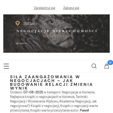
Zarejestruj się
Zaloguj się
SIŁA ZAANGAŻOWANIA W
NEGOCJACJACH – JAK
BUDOWANIE RELACJI ZMIENIA
WYNIK
Dodano:
07-08-2025
w kategorii:
Negocjacje w biznesie
,
Najlepsze książki o negocjacjach w biznesie
,
Techniki
Negocjacji i Wywierania Wpływu
,
Akademia Negocjacji
,
Jak
negocjować?
,
Książki z negocjacji
,
Książki z negocjacji warte
przeczytania
,
Książki warte przeczytania
autor:
Paweł