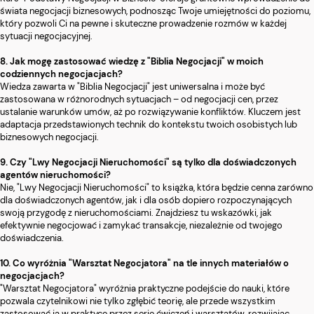
świata negocjacji biznesowych, podnosząc Twoje umiejętności do poziomu,
który pozwoli Ci na pewne i skuteczne prowadzenie rozmów w każdej
sytuacji negocjacyjnej.
8. Jak mogę zastosować wiedzę z "Biblia Negocjacji" w moich
codziennych negocjacjach?
Wiedza zawarta w "Biblia Negocjacji" jest uniwersalna i może być
zastosowana w różnorodnych sytuacjach – od negocjacji cen, przez
ustalanie warunków umów, aż po rozwiązywanie konfliktów. Kluczem jest
adaptacja przedstawionych technik do kontekstu twoich osobistych lub
biznesowych negocjacji.
9. Czy "Lwy Negocjacji Nieruchomości" są tylko dla doświadczonych
agentów nieruchomości?
Nie, "Lwy Negocjacji Nieruchomości" to książka, która będzie cenna zarówno
dla doświadczonych agentów, jak i dla osób dopiero rozpoczynających
swoją przygodę z nieruchomościami. Znajdziesz tu wskazówki, jak
efektywnie negocjować i zamykać transakcje, niezależnie od twojego
doświadczenia.
10. Co wyróżnia "Warsztat Negocjatora" na tle innych materiałów o
negocjacjach?
"Warsztat Negocjatora" wyróżnia praktyczne podejście do nauki, które
pozwala czytelnikowi nie tylko zgłębić teorię, ale przede wszystkim
zastosować ją w praktyce przez serię ćwiczeń i warsztatów, rozwijając