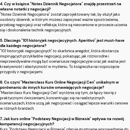
4. Czy w książce "Notes Dziennik Negocjatora" znajdę przestrzeń na
własne notatki z negocjacji?
"Notes Dziennik Negocjatora" został zaprojektowany tak, by służył jako
osobisty dziennik, w którym możesz zapisywać ważne spostrzeżenia,
przebieg negocjacji oraz refleksje, które są nieocenione w procesie uczenia
się i doskonalenia technik negocjacyjnych.
5. Dlaczego "101 historyjek negocjacyjnych. Aperitivo" jest must-have
dla każdego negocjatora?
"101 historyjek negocjacyjnych" to skarbnica anegdot, która dostarcza
inspirujących przykładów negocjacji, pokazując, jak różnorodne i
nieprzewidywalne mogą być scenariusze negocjacyjne oraz jak ważna jest
kreatywność i elastyczność w myśleniu. To książeczka na rozpoczęcie
przygody z negocjacjami.
6. Co czyni "Masterclass Kurs Online Negocjacji Cen" unikalnym w
porównaniu do innych kursów omawiających negocjacje?
"Masterclass Kurs Negocjacji Cen" wyróżnia się tym, że łączy teorię z
praktycznymi ćwiczeniami, koncentrując się na realistycznych
scenariuszach, które uczą, jak negocjować i osiągać lepsze warunki cenowe
w różnych branżach.
7. Jak kurs online "Podstawy Negocjacji w Biznesie" wpływa na rozwój
kompetencji negocjacyjnych?
Kurs "Podstawy Negocjacji w Biznesie" oferuje gruntowne wprowadzenie do