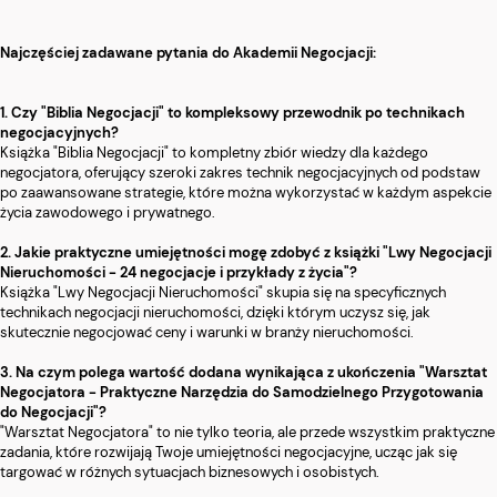
Najczęściej zadawane pytania do Akademii Negocjacji:
1. Czy "Biblia Negocjacji" to kompleksowy przewodnik po technikach
negocjacyjnych?
Książka "Biblia Negocjacji" to kompletny zbiór wiedzy dla każdego
negocjatora, oferujący szeroki zakres technik negocjacyjnych od podstaw
po zaawansowane strategie, które można wykorzystać w każdym aspekcie
życia zawodowego i prywatnego.
2. Jakie praktyczne umiejętności mogę zdobyć z książki "Lwy Negocjacji
Nieruchomości - 24 negocjacje i przykłady z życia"?
Książka "Lwy Negocjacji Nieruchomości" skupia się na specyficznych
technikach negocjacji nieruchomości, dzięki którym uczysz się, jak
skutecznie negocjować ceny i warunki w branży nieruchomości.
3. Na czym polega wartość dodana wynikająca z ukończenia "Warsztat
Negocjatora - Praktyczne Narzędzia do Samodzielnego Przygotowania
do Negocjacji"?
"Warsztat Negocjatora" to nie tylko teoria, ale przede wszystkim praktyczne
zadania, które rozwijają Twoje umiejętności negocjacyjne, ucząc jak się
targować w różnych sytuacjach biznesowych i osobistych.