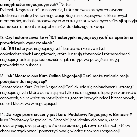
umiejętności negocjacyjnych?
"Notes
Dziennik Negocjatora" to narzędzie, które pozwala na systematyczne
śledzenie i analizę twoich negocjacji. Regularne zapisywanie kluczowych
momentów, technik stosowanych w praktyce oraz własnych refleksji sprzyja
samoocenie i identyfikacji obszarów do dalszego rozwoju.
12. Czy historie zawarte w "101 historyjek negocjacyjnych" są oparte na
prawdziwych wydarzeniach?
Tak, "101 historyjek negocjacyjnych" bazuje na rzeczywistych
doświadczeniach i anegdotach, które ilustrują złożoność i różnorodność
negocjacji, pokazując jednocześnie, jak nietypowe podejścia mogą
prowadzić do sukcesu.
13. Jak "Masterclass Kurs Online Negocjacji Cen" może zmienić moje
podejście do negocjacji?
"Masterclass Kurs Online Negocjacji Cen" skupia się na budowaniu strategii
negocjacyjnych, które pozwalają nie tylko na osiągnięcie lepszych warunków
cenowych, ale również na rozwijanie długoterminowych relacji biznesowych,
co jest kluczowe w negocjacjach.
14. Dla kogo przeznaczony jest kurs "Podstawy Negocjacji w Biznesie"?
Kurs "Podstawy Negocjacji w Biznesie" jest idealny dla osób, które
rozpoczynają swoją drogę w świecie biznesu, jak również dla tych, którzy
chcą uporządkować i poszerzyć swoją wiedzę z zakresu negocjacji.