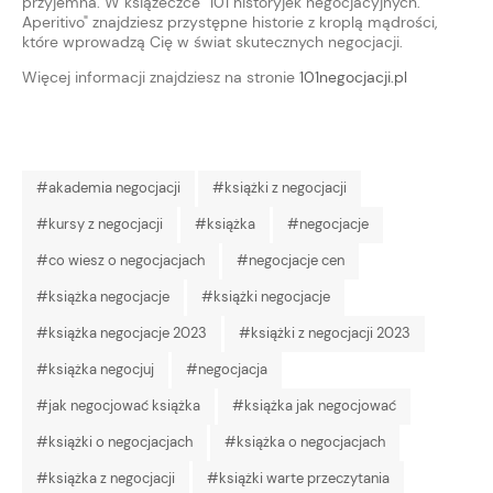
przyjemna. W książeczce "101 historyjek negocjacyjnych.
Aperitivo" znajdziesz przystępne historie z kroplą mądrości,
które wprowadzą Cię w świat skutecznych negocjacji.
Więcej informacji znajdziesz na stronie
101negocjacji.pl
#akademia negocjacji
#książki z negocjacji
#kursy z negocjacji
#książka
#negocjacje
#co wiesz o negocjacjach
#negocjacje cen
#książka negocjacje
#książki negocjacje
#książka negocjacje 2023
#książki z negocjacji 2023
#książka negocjuj
#negocjacja
#jak negocjować książka
#książka jak negocjować
#książki o negocjacjach
#książka o negocjacjach
#książka z negocjacji
#książki warte przeczytania