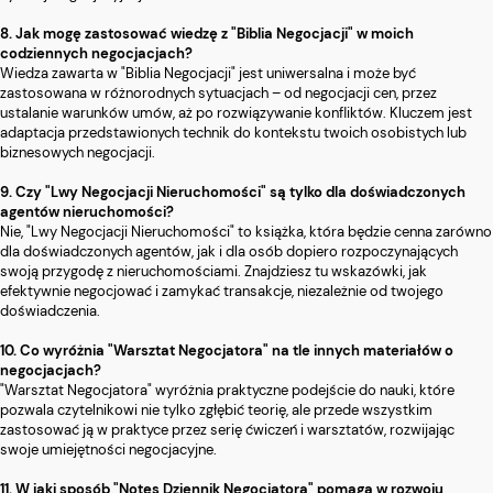
8. Jak mogę zastosować wiedzę z "Biblia Negocjacji" w moich
codziennych negocjacjach?
Wiedza zawarta w "Biblia Negocjacji" jest uniwersalna i może być
zastosowana w różnorodnych sytuacjach – od negocjacji cen, przez
ustalanie warunków umów, aż po rozwiązywanie konfliktów. Kluczem jest
adaptacja przedstawionych technik do kontekstu twoich osobistych lub
biznesowych negocjacji.
9. Czy "Lwy Negocjacji Nieruchomości" są tylko dla doświadczonych
agentów nieruchomości?
Nie, "Lwy Negocjacji Nieruchomości" to książka, która będzie cenna zarówno
dla doświadczonych agentów, jak i dla osób dopiero rozpoczynających
swoją przygodę z nieruchomościami. Znajdziesz tu wskazówki, jak
efektywnie negocjować i zamykać transakcje, niezależnie od twojego
doświadczenia.
10. Co wyróżnia "Warsztat Negocjatora" na tle innych materiałów o
negocjacjach?
"Warsztat Negocjatora" wyróżnia praktyczne podejście do nauki, które
pozwala czytelnikowi nie tylko zgłębić teorię, ale przede wszystkim
zastosować ją w praktyce przez serię ćwiczeń i warsztatów, rozwijając
swoje umiejętności negocjacyjne.
11. W jaki sposób "Notes Dziennik Negocjatora" pomaga w rozwoju