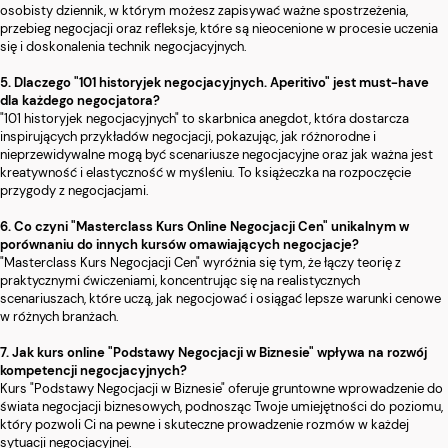
osobisty dziennik, w którym możesz zapisywać ważne spostrzeżenia,
przebieg negocjacji oraz refleksje, które są nieocenione w procesie uczenia
się i doskonalenia technik negocjacyjnych.
5. Dlaczego "101 historyjek negocjacyjnych. Aperitivo" jest must-have
dla każdego negocjatora?
"101 historyjek negocjacyjnych" to skarbnica anegdot, która dostarcza
inspirujących przykładów negocjacji, pokazując, jak różnorodne i
nieprzewidywalne mogą być scenariusze negocjacyjne oraz jak ważna jest
kreatywność i elastyczność w myśleniu. To książeczka na rozpoczęcie
przygody z negocjacjami.
6. Co czyni "Masterclass Kurs Online Negocjacji Cen" unikalnym w
porównaniu do innych kursów omawiających negocjacje?
"Masterclass Kurs Negocjacji Cen" wyróżnia się tym, że łączy teorię z
praktycznymi ćwiczeniami, koncentrując się na realistycznych
scenariuszach, które uczą, jak negocjować i osiągać lepsze warunki cenowe
w różnych branżach.
7. Jak kurs online "Podstawy Negocjacji w Biznesie" wpływa na rozwój
kompetencji negocjacyjnych?
Kurs "Podstawy Negocjacji w Biznesie" oferuje gruntowne wprowadzenie do
świata negocjacji biznesowych, podnosząc Twoje umiejętności do poziomu,
który pozwoli Ci na pewne i skuteczne prowadzenie rozmów w każdej
sytuacji negocjacyjnej.