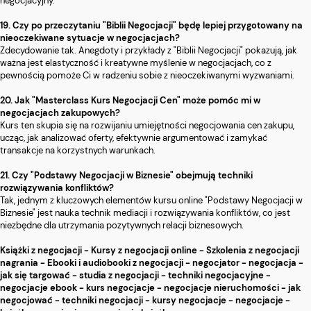
negocjacyjny.
19. Czy po przeczytaniu "Biblii Negocjacji" będę lepiej przygotowany na
nieoczekiwane sytuacje w negocjacjach?
Zdecydowanie tak. Anegdoty i przykłady z "Biblii Negocjacji" pokazują, jak
ważna jest elastyczność i kreatywne myślenie w negocjacjach, co z
pewnością pomoże Ci w radzeniu sobie z nieoczekiwanymi wyzwaniami.
20. Jak "Masterclass Kurs Negocjacji Cen" może pomóc mi w
negocjacjach zakupowych?
Kurs ten skupia się na rozwijaniu umiejętności negocjowania cen zakupu,
ucząc, jak analizować oferty, efektywnie argumentować i zamykać
transakcje na korzystnych warunkach.
21. Czy "Podstawy Negocjacji w Biznesie" obejmują techniki
rozwiązywania konfliktów?
Tak, jednym z kluczowych elementów kursu online "Podstawy Negocjacji w
Biznesie" jest nauka technik mediacji i rozwiązywania konfliktów, co jest
niezbędne dla utrzymania pozytywnych relacji biznesowych.
Książki z negocjacji - Kursy z negocjacji online - Szkolenia z negocjacji
nagrania - Ebooki i audiobooki z negocjacji - negocjator - negocjacja -
jak się targować - studia z negocjacji - techniki negocjacyjne -
negocjacje ebook - kurs negocjacje - negocjacje nieruchomości - jak
negocjować - techniki negocjacji - kursy negocjacje - negocjacje -