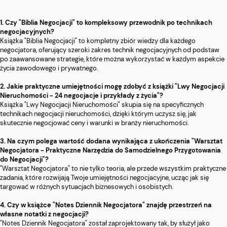
1. Czy "Biblia Negocjacji" to kompleksowy przewodnik po technikach
negocjacyjnych?
Książka "Biblia Negocjacji" to kompletny zbiór wiedzy dla każdego
negocjatora, oferujący szeroki zakres technik negocjacyjnych od podstaw
po zaawansowane strategie, które można wykorzystać w każdym aspekcie
życia zawodowego i prywatnego.
2. Jakie praktyczne umiejętności mogę zdobyć z książki "Lwy Negocjacji
Nieruchomości - 24 negocjacje i przykłady z życia"?
Książka "Lwy Negocjacji Nieruchomości" skupia się na specyficznych
technikach negocjacji nieruchomości, dzięki którym uczysz się, jak
skutecznie negocjować ceny i warunki w branży nieruchomości.
3. Na czym polega wartość dodana wynikająca z ukończenia "Warsztat
Negocjatora - Praktyczne Narzędzia do Samodzielnego Przygotowania
do Negocjacji"?
"Warsztat Negocjatora" to nie tylko teoria, ale przede wszystkim praktyczne
zadania, które rozwijają Twoje umiejętności negocjacyjne, ucząc jak się
targować w różnych sytuacjach biznesowych i osobistych.
4. Czy w książce "Notes Dziennik Negocjatora" znajdę przestrzeń na
własne notatki z negocjacji?
"Notes Dziennik Negocjatora" został zaprojektowany tak, by służył jako