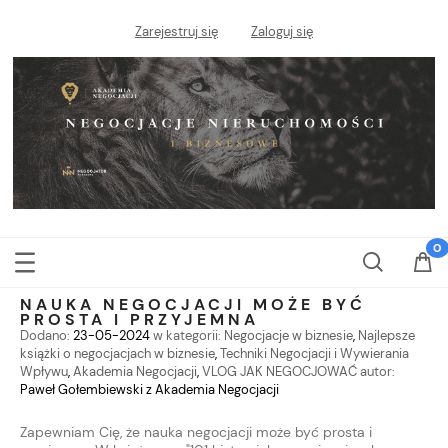
Zarejestruj się
Zaloguj się
NAUKA NEGOCJACJI MOŻE BYĆ
PROSTA I PRZYJEMNA
Dodano:
23-05-2024
w kategorii:
Negocjacje w biznesie
,
Najlepsze
książki o negocjacjach w biznesie
,
Techniki Negocjacji i Wywierania
Wpływu
,
Akademia Negocjacji
,
VLOG JAK NEGOCJOWAĆ
autor:
Paweł Gołembiewski z Akademia Negocjacji
Zapewniam Cię, że nauka negocjacji może być prosta i