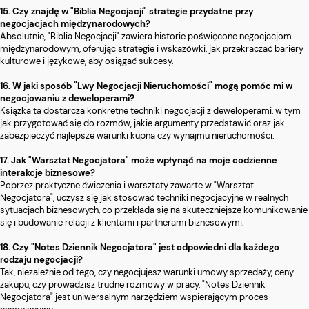
15. Czy znajdę w "Biblia Negocjacji" strategie przydatne przy
negocjacjach międzynarodowych?
Absolutnie, "Biblia Negocjacji" zawiera historie poświęcone negocjacjom
międzynarodowym, oferując strategie i wskazówki, jak przekraczać bariery
kulturowe i językowe, aby osiągać sukcesy.
16. W jaki sposób "Lwy Negocjacji Nieruchomości" mogą pomóc mi w
negocjowaniu z deweloperami?
Książka ta dostarcza konkretne techniki negocjacji z deweloperami, w tym
jak przygotować się do rozmów, jakie argumenty przedstawić oraz jak
zabezpieczyć najlepsze warunki kupna czy wynajmu nieruchomości.
17. Jak "Warsztat Negocjatora" może wpłynąć na moje codzienne
interakcje biznesowe?
Poprzez praktyczne ćwiczenia i warsztaty zawarte w "Warsztat
Negocjatora", uczysz się jak stosować techniki negocjacyjne w realnych
sytuacjach biznesowych, co przekłada się na skuteczniejsze komunikowanie
się i budowanie relacji z klientami i partnerami biznesowymi.
18. Czy "Notes Dziennik Negocjatora" jest odpowiedni dla każdego
rodzaju negocjacji?
Tak, niezależnie od tego, czy negocjujesz warunki umowy sprzedaży, ceny
zakupu, czy prowadzisz trudne rozmowy w pracy, "Notes Dziennik
Negocjatora" jest uniwersalnym narzędziem wspierającym proces