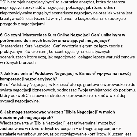
"101 historyjek negocjacyjnych" to skarbnica anegdot, która dostarcza
inspirujących przykładów negocjacji, pokazując, jak różnorodne i
nieprzewidywalne mogą być scenariusze negocjacyjne oraz jak ważna jest
kreatywność i elastyczność w myśleniu. To książeczka na rozpoczęcie
przygody z negocjacjami.
6. Co czyni "Masterclass Kurs Online Negocjacji Cen" unikalnym w
porównaniu do innych kursów omawiających negocjacje?
"Masterclass Kurs Negocjacji Cen" wyróżnia się tym, że łączy teorię z
praktycznymi ćwiczeniami, koncentrując się na realistycznych
scenariuszach, które uczą, jak negocjować i osiągać lepsze warunki cenowe
w różnych branżach.
7. Jak kurs online "Podstawy Negocjacji w Biznesie" wpływa na rozwój
kompetencji negocjacyjnych?
Kurs "Podstawy Negocjacji w Biznesie" oferuje gruntowne wprowadzenie do
świata negocjacji biznesowych, podnosząc Twoje umiejętności do poziomu,
który pozwoli Ci na pewne i skuteczne prowadzenie rozmów w każdej
sytuacji negocjacyjnej.
8. Jak mogę zastosować wiedzę z "Biblia Negocjacji" w moich
codziennych negocjacjach?
Wiedza zawarta w "Biblia Negocjacji" jest uniwersalna i może być
zastosowana w różnorodnych sytuacjach – od negocjacji cen, przez
ustalanie warunków umów, aż po rozwiązywanie konfliktów. Kluczem jest