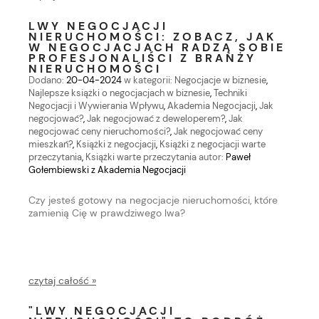
LWY NEGOCJACJI
NIERUCHOMOŚCI: ZOBACZ, JAK
W NEGOCJACJACH RADZĄ SOBIE
PROFESJONALIŚCI Z BRANŻY
NIERUCHOMOŚCI
Dodano:
20-04-2024
w kategorii:
Negocjacje w biznesie
,
Najlepsze książki o negocjacjach w biznesie
,
Techniki
Negocjacji i Wywierania Wpływu
,
Akademia Negocjacji
,
Jak
negocjować?
,
Jak negocjować z deweloperem?
,
Jak
negocjować ceny nieruchomości?
,
Jak negocjować ceny
mieszkań?
,
Książki z negocjacji
,
Książki z negocjacji warte
przeczytania
,
Książki warte przeczytania
autor:
Paweł
Gołembiewski z Akademia Negocjacji
Czy jesteś gotowy na negocjacje nieruchomości, które
zamienią Cię w prawdziwego lwa?
czytaj całość »
"LWY NEGOCJACJI