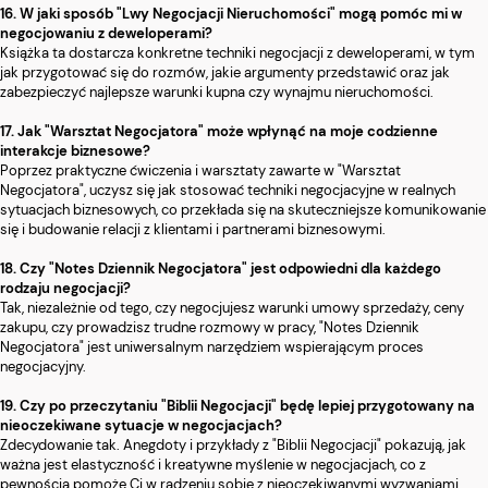
16. W jaki sposób "Lwy Negocjacji Nieruchomości" mogą pomóc mi w
negocjowaniu z deweloperami?
Książka ta dostarcza konkretne techniki negocjacji z deweloperami, w tym
jak przygotować się do rozmów, jakie argumenty przedstawić oraz jak
zabezpieczyć najlepsze warunki kupna czy wynajmu nieruchomości.
17. Jak "Warsztat Negocjatora" może wpłynąć na moje codzienne
interakcje biznesowe?
Poprzez praktyczne ćwiczenia i warsztaty zawarte w "Warsztat
Negocjatora", uczysz się jak stosować techniki negocjacyjne w realnych
sytuacjach biznesowych, co przekłada się na skuteczniejsze komunikowanie
się i budowanie relacji z klientami i partnerami biznesowymi.
18. Czy "Notes Dziennik Negocjatora" jest odpowiedni dla każdego
rodzaju negocjacji?
Tak, niezależnie od tego, czy negocjujesz warunki umowy sprzedaży, ceny
zakupu, czy prowadzisz trudne rozmowy w pracy, "Notes Dziennik
Negocjatora" jest uniwersalnym narzędziem wspierającym proces
negocjacyjny.
19. Czy po przeczytaniu "Biblii Negocjacji" będę lepiej przygotowany na
nieoczekiwane sytuacje w negocjacjach?
Zdecydowanie tak. Anegdoty i przykłady z "Biblii Negocjacji" pokazują, jak
ważna jest elastyczność i kreatywne myślenie w negocjacjach, co z
pewnością pomoże Ci w radzeniu sobie z nieoczekiwanymi wyzwaniami.