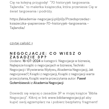
Cię na kolejną przygodę! "70 historyjek targowania.
Tajlandia." to maleńka książeczka, która przeniesie Cię w
świat targowania i podróży.
https://akademia-negocjacji.pl/pl/p/Przedsprzedaz-
ksiazeczka-papierowa-70-historyjek-targowania.-
Tajlandia/
czytaj całość »
NEGOCJACJE: CO WIESZ O
ZASADZIE 3P?
Dodano:
16-07-2024
w kategorii:
Negocjacje w biznesie
,
Najlepsze książki o negocjacjach w biznesie
,
Techniki
Negocjacji i Wywierania Wpływu
,
Akademia Negocjacji
,
Jak
negocjować?
,
Książki z negocjacji
,
Książki z negocjacji warte
przeczytania
,
Książki warte przeczytania
autor:
Paweł
Gołembiewski z Akademia Negocjacji
Dowiedz się więcej o zasadzie 3P w mojej książce "Biblia
Negocjacji". Kliknij w link
www.biblianegocjacji.pl
aby
kupić swój egzemplarz na i pobierz bezpłatny fragment!