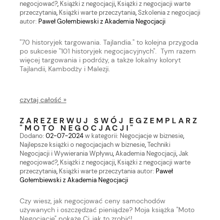
negocjować?
,
Książki z negocjacji
,
Książki z negocjacji warte
przeczytania
,
Książki warte przeczytania
,
Szkolenia z negocjacji
autor:
Paweł Gołembiewski z Akademia Negocjacji
"70 historyjek targowania. Tajlandia." to kolejna przygoda
po sukcesie "101 historyjek negocjacyjnych". Tym razem
więcej targowania i podróży, a także lokalny koloryt
Tajlandii, Kambodży i Malezji.
czytaj całość »
ZAREZERWUJ SWÓJ EGZEMPLARZ
"MOTO NEGOCJACJI"
Dodano:
02-07-2024
w kategorii:
Negocjacje w biznesie
,
Najlepsze książki o negocjacjach w biznesie
,
Techniki
Negocjacji i Wywierania Wpływu
,
Akademia Negocjacji
,
Jak
negocjować?
,
Książki z negocjacji
,
Książki z negocjacji warte
przeczytania
,
Książki warte przeczytania
autor:
Paweł
Gołembiewski z Akademia Negocjacji
Czy wiesz, jak negocjować ceny samochodów
używanych i oszczędzać pieniądze? Moja książka "Moto
Negocjacje" pokaże Ci, jak to zrobić!