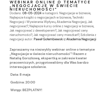
WEBINAR ONLINE O TEMATYCE
„NEGOCJACJE W ŚWIECIE
NIERUCHOMOŚCI”
Dodano:
08-05-2024
w kategorii:
Negocjacje w biznesie
,
Najlepsze książki o negocjacjach w biznesie
,
Techniki
Negocjacji i Wywierania Wpływu
,
Akademia Negocjacji
,
Jak
negocjować?
,
Najlepsze kursy online z negocjacji w biznesie
,
Jak negocjować z deweloperem?
,
Jak negocjować ceny
nieruchomości?
,
Jak negocjować ceny mieszkań?
,
Szkolenia z
negocjacji
autor:
Paweł Gołembiewski z Akademia Negocjacji
Zapraszamy na niezwykły webinar online o tematyce
„Negocjacje w świecie nieruchomości”! Razem z
Natalią Gorszkową, ekspertką w zakresie kwater
pracowniczych, przygotowaliśmy dla Was bardzo
interesujące szkolenie.
Data: 8 maja
Godzina: 20:00
Wstęp: BEZPŁATNY!