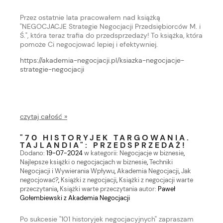
Przez ostatnie lata pracowałem nad książką
"NEGOCJACJE Strategie Negocjacji Przedsiębiorców M. i
Ś.", która teraz trafia do przedsprzedaży! To książka, która
pomoże Ci negocjować lepiej i efektywniej.
https://akademia-negocjacji.pl/ksiazka-negocjacje-
strategie-negocjacji
czytaj całość »
"70 HISTORYJEK TARGOWANIA.
TAJLANDIA": PRZEDSPRZEDAŻ!
Dodano:
19-07-2024
w kategorii:
Negocjacje w biznesie
,
Najlepsze książki o negocjacjach w biznesie
,
Techniki
Negocjacji i Wywierania Wpływu
,
Akademia Negocjacji
,
Jak
negocjować?
,
Książki z negocjacji
,
Książki z negocjacji warte
przeczytania
,
Książki warte przeczytania
autor:
Paweł
Gołembiewski z Akademia Negocjacji
Po sukcesie "101 historyjek negocjacyjnych" zapraszam