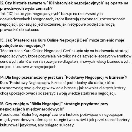
12. Czy historie zawarte w "101 historyjek negocjacyjnych" są oparte na
prawdziwych wydarzeniach?
Tak, "101 historyjek negocjacyjnych" bazuje na rzeczywistych
doświadczeniach i anegdotach, które ilustrują złożoność i różnorodność
negocjacji, pokazując jednocześnie, jak nietypowe podejścia mogą
prowadzić do sukcesu.
13. Jak "Masterclass Kurs Online Negocjacji Cen" może zmienić moje
podejście do negocjacji?
"Masterclass Kurs Online Negocjacji Cen" skupia się na budowaniu strategii
negocjacyjnych, które pozwalają nie tylko na osiągnięcie lepszych warunków
cenowych, ale również na rozwijanie długoterminowych relacji biznesowych,
co jest kluczowe w negocjacjach.
14. Dla kogo przeznaczony jest kurs "Podstawy Negocjacji w Biznesie"?
Kurs "Podstawy Negocjacji w Biznesie" jest idealny dla osób, które
rozpoczynają swoją drogę w świecie biznesu, jak również dla tych, którzy
chcą uporządkować i poszerzyć swoją wiedzę z zakresu negocjacji.
15. Czy znajdę w "Biblia Negocjacji" strategie przydatne przy
negocjacjach międzynarodowych?
Absolutnie, "Biblia Negocjacji" zawiera historie poświęcone negocjacjom
międzynarodowym, oferując strategie i wskazówki, jak przekraczać bariery
kulturowe i językowe, aby osiągać sukcesy.