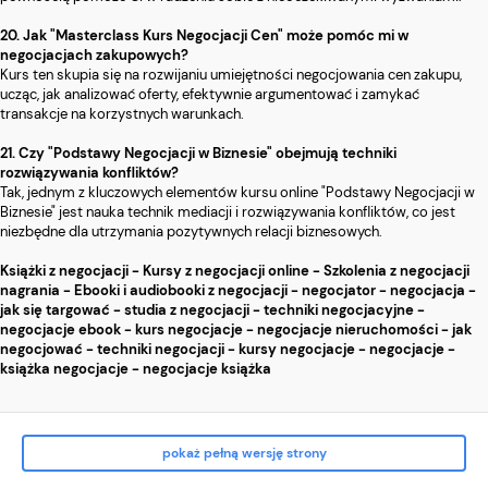
20. Jak "Masterclass Kurs Negocjacji Cen" może pomóc mi w
negocjacjach zakupowych?
Kurs ten skupia się na rozwijaniu umiejętności negocjowania cen zakupu,
ucząc, jak analizować oferty, efektywnie argumentować i zamykać
transakcje na korzystnych warunkach.
21. Czy "Podstawy Negocjacji w Biznesie" obejmują techniki
rozwiązywania konfliktów?
Tak, jednym z kluczowych elementów kursu online "Podstawy Negocjacji w
Biznesie" jest nauka technik mediacji i rozwiązywania konfliktów, co jest
niezbędne dla utrzymania pozytywnych relacji biznesowych.
Książki z negocjacji - Kursy z negocjacji online - Szkolenia z negocjacji
nagrania - Ebooki i audiobooki z negocjacji - negocjator - negocjacja -
jak się targować - studia z negocjacji - techniki negocjacyjne -
negocjacje ebook - kurs negocjacje - negocjacje nieruchomości - jak
negocjować - techniki negocjacji - kursy negocjacje - negocjacje -
książka negocjacje - negocjacje książka
pokaż pełną wersję strony