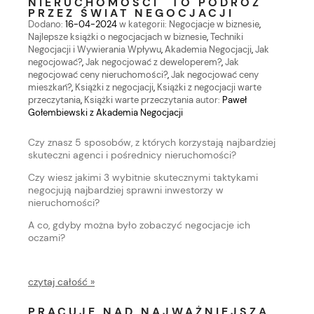
NIERUCHOMOŚCI" TO PODRÓŻ
PRZEZ ŚWIAT NEGOCJACJI
Dodano:
16-04-2024
w kategorii:
Negocjacje w biznesie
,
Najlepsze książki o negocjacjach w biznesie
,
Techniki
Negocjacji i Wywierania Wpływu
,
Akademia Negocjacji
,
Jak
negocjować?
,
Jak negocjować z deweloperem?
,
Jak
negocjować ceny nieruchomości?
,
Jak negocjować ceny
mieszkań?
,
Książki z negocjacji
,
Książki z negocjacji warte
przeczytania
,
Książki warte przeczytania
autor:
Paweł
Gołembiewski z Akademia Negocjacji
Czy znasz 5 sposobów, z których korzystają najbardziej
skuteczni agenci i pośrednicy nieruchomości?
Czy wiesz jakimi 3 wybitnie skutecznymi taktykami
negocjują najbardziej sprawni inwestorzy w
nieruchomości?
A co, gdyby można było zobaczyć negocjacje ich
oczami?
czytaj całość »
PRACUJĘ NAD NAJWAŻNIEJSZĄ