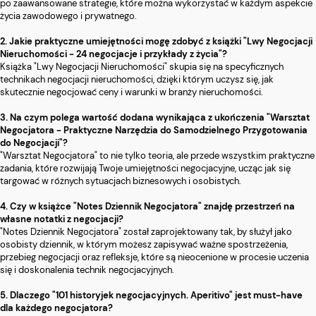
po zaawansowane strategie, które można wykorzystać w każdym aspekcie
życia zawodowego i prywatnego.
2. Jakie praktyczne umiejętności mogę zdobyć z książki "Lwy Negocjacji
Nieruchomości - 24 negocjacje i przykłady z życia"?
Książka "Lwy Negocjacji Nieruchomości" skupia się na specyficznych
technikach negocjacji nieruchomości, dzięki którym uczysz się, jak
skutecznie negocjować ceny i warunki w branży nieruchomości.
3. Na czym polega wartość dodana wynikająca z ukończenia "Warsztat
Negocjatora - Praktyczne Narzędzia do Samodzielnego Przygotowania
do Negocjacji"?
"Warsztat Negocjatora" to nie tylko teoria, ale przede wszystkim praktyczne
zadania, które rozwijają Twoje umiejętności negocjacyjne, ucząc jak się
targować w różnych sytuacjach biznesowych i osobistych.
4. Czy w książce "Notes Dziennik Negocjatora" znajdę przestrzeń na
własne notatki z negocjacji?
"Notes Dziennik Negocjatora" został zaprojektowany tak, by służył jako
osobisty dziennik, w którym możesz zapisywać ważne spostrzeżenia,
przebieg negocjacji oraz refleksje, które są nieocenione w procesie uczenia
się i doskonalenia technik negocjacyjnych.
5. Dlaczego "101 historyjek negocjacyjnych. Aperitivo" jest must-have
dla każdego negocjatora?