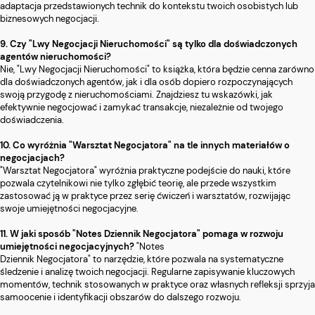
adaptacja przedstawionych technik do kontekstu twoich osobistych lub
biznesowych negocjacji.
9. Czy "Lwy Negocjacji Nieruchomości" są tylko dla doświadczonych
agentów nieruchomości?
Nie, "Lwy Negocjacji Nieruchomości" to książka, która będzie cenna zarówno
dla doświadczonych agentów, jak i dla osób dopiero rozpoczynających
swoją przygodę z nieruchomościami. Znajdziesz tu wskazówki, jak
efektywnie negocjować i zamykać transakcje, niezależnie od twojego
doświadczenia.
10. Co wyróżnia "Warsztat Negocjatora" na tle innych materiałów o
negocjacjach?
"Warsztat Negocjatora" wyróżnia praktyczne podejście do nauki, które
pozwala czytelnikowi nie tylko zgłębić teorię, ale przede wszystkim
zastosować ją w praktyce przez serię ćwiczeń i warsztatów, rozwijając
swoje umiejętności negocjacyjne.
11. W jaki sposób "Notes Dziennik Negocjatora" pomaga w rozwoju
umiejętności negocjacyjnych?
"Notes
Dziennik Negocjatora" to narzędzie, które pozwala na systematyczne
śledzenie i analizę twoich negocjacji. Regularne zapisywanie kluczowych
momentów, technik stosowanych w praktyce oraz własnych refleksji sprzyja
samoocenie i identyfikacji obszarów do dalszego rozwoju.