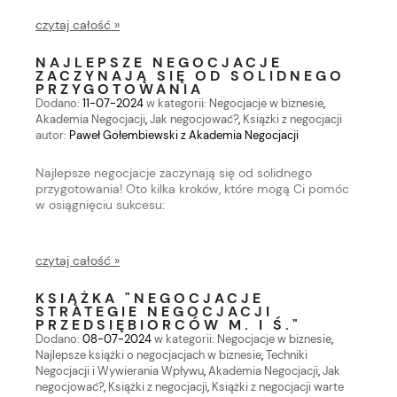
czytaj całość »
NAJLEPSZE NEGOCJACJE
ZACZYNAJĄ SIĘ OD SOLIDNEGO
PRZYGOTOWANIA
Dodano:
11-07-2024
w kategorii:
Negocjacje w biznesie
,
Akademia Negocjacji
,
Jak negocjować?
,
Książki z negocjacji
autor:
Paweł Gołembiewski z Akademia Negocjacji
Najlepsze negocjacje zaczynają się od solidnego
przygotowania! Oto kilka kroków, które mogą Ci pomóc
w osiągnięciu sukcesu:
czytaj całość »
KSIĄŻKA "NEGOCJACJE
STRATEGIE NEGOCJACJI
PRZEDSIĘBIORCÓW M. I Ś."
Dodano:
08-07-2024
w kategorii:
Negocjacje w biznesie
,
Najlepsze książki o negocjacjach w biznesie
,
Techniki
Negocjacji i Wywierania Wpływu
,
Akademia Negocjacji
,
Jak
negocjować?
,
Książki z negocjacji
,
Książki z negocjacji warte