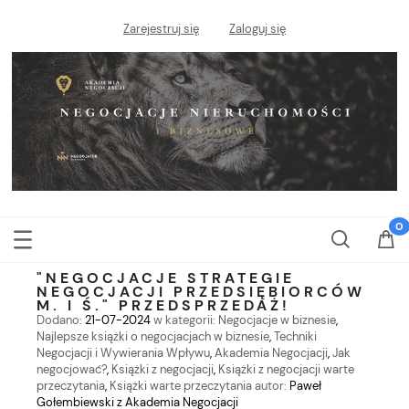
Zarejestruj się
Zaloguj się
"NEGOCJACJE STRATEGIE
NEGOCJACJI PRZEDSIĘBIORCÓW
M. I Ś." PRZEDSPRZEDAŻ!
Dodano:
21-07-2024
w kategorii:
Negocjacje w biznesie
,
Najlepsze książki o negocjacjach w biznesie
,
Techniki
Negocjacji i Wywierania Wpływu
,
Akademia Negocjacji
,
Jak
negocjować?
,
Książki z negocjacji
,
Książki z negocjacji warte
przeczytania
,
Książki warte przeczytania
autor:
Paweł
Gołembiewski z Akademia Negocjacji