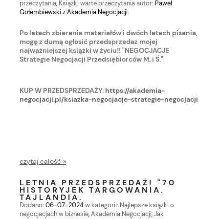
przeczytania
,
Książki warte przeczytania
autor:
Paweł
Gołembiewski z Akademia Negocjacji
Po latach zbierania materiałów i dwóch latach pisania,
mogę z dumą ogłosić przedsprzedaż mojej
najważniejszej książki w życiu‼ "NEGOCJACJE
Strategie Negocjacji Przedsiębiorców M. i Ś."
KUP W PRZEDSPRZEDAŻY:
https://akademia-
negocjacji.pl/ksiazka-negocjacje-strategie-negocjacji
czytaj całość »
LETNIA PRZEDSPRZEDAŻ! "70
HISTORYJEK TARGOWANIA.
TAJLANDIA.
Dodano:
06-07-2024
w kategorii:
Najlepsze książki o
negocjacjach w biznesie
,
Akademia Negocjacji
,
Jak