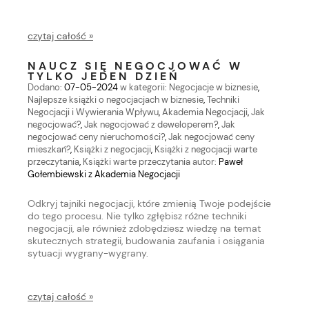
czytaj całość »
NAUCZ SIĘ NEGOCJOWAĆ W
TYLKO JEDEN DZIEŃ
Dodano:
07-05-2024
w kategorii:
Negocjacje w biznesie
,
Najlepsze książki o negocjacjach w biznesie
,
Techniki
Negocjacji i Wywierania Wpływu
,
Akademia Negocjacji
,
Jak
negocjować?
,
Jak negocjować z deweloperem?
,
Jak
negocjować ceny nieruchomości?
,
Jak negocjować ceny
mieszkań?
,
Książki z negocjacji
,
Książki z negocjacji warte
przeczytania
,
Książki warte przeczytania
autor:
Paweł
Gołembiewski z Akademia Negocjacji
Odkryj tajniki negocjacji, które zmienią Twoje podejście
do tego procesu. Nie tylko zgłębisz różne techniki
negocjacji, ale również zdobędziesz wiedzę na temat
skutecznych strategii, budowania zaufania i osiągania
sytuacji wygrany-wygrany.
czytaj całość »