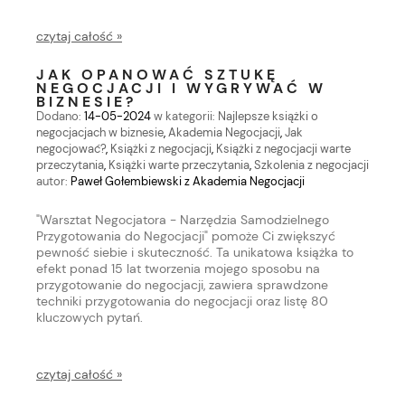
czytaj całość »
JAK OPANOWAĆ SZTUKĘ
NEGOCJACJI I WYGRYWAĆ W
BIZNESIE?
Dodano:
14-05-2024
w kategorii:
Najlepsze książki o
negocjacjach w biznesie
,
Akademia Negocjacji
,
Jak
negocjować?
,
Książki z negocjacji
,
Książki z negocjacji warte
przeczytania
,
Książki warte przeczytania
,
Szkolenia z negocjacji
autor:
Paweł Gołembiewski z Akademia Negocjacji
"Warsztat Negocjatora - Narzędzia Samodzielnego
Przygotowania do Negocjacji" pomoże Ci zwiększyć
pewność siebie i skuteczność. Ta unikatowa książka to
efekt ponad 15 lat tworzenia mojego sposobu na
przygotowanie do negocjacji, zawiera sprawdzone
techniki przygotowania do negocjacji oraz listę 80
kluczowych pytań.
czytaj całość »