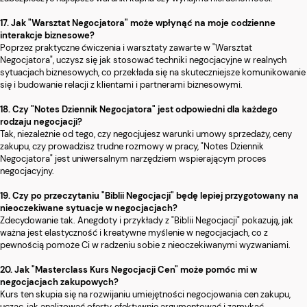
17. Jak "Warsztat Negocjatora" może wpłynąć na moje codzienne
interakcje biznesowe?
Poprzez praktyczne ćwiczenia i warsztaty zawarte w "Warsztat
Negocjatora", uczysz się jak stosować techniki negocjacyjne w realnych
sytuacjach biznesowych, co przekłada się na skuteczniejsze komunikowanie
się i budowanie relacji z klientami i partnerami biznesowymi.
18. Czy "Notes Dziennik Negocjatora" jest odpowiedni dla każdego
rodzaju negocjacji?
Tak, niezależnie od tego, czy negocjujesz warunki umowy sprzedaży, ceny
zakupu, czy prowadzisz trudne rozmowy w pracy, "Notes Dziennik
Negocjatora" jest uniwersalnym narzędziem wspierającym proces
negocjacyjny.
19. Czy po przeczytaniu "Biblii Negocjacji" będę lepiej przygotowany na
nieoczekiwane sytuacje w negocjacjach?
Zdecydowanie tak. Anegdoty i przykłady z "Biblii Negocjacji" pokazują, jak
ważna jest elastyczność i kreatywne myślenie w negocjacjach, co z
pewnością pomoże Ci w radzeniu sobie z nieoczekiwanymi wyzwaniami.
20. Jak "Masterclass Kurs Negocjacji Cen" może pomóc mi w
negocjacjach zakupowych?
Kurs ten skupia się na rozwijaniu umiejętności negocjowania cen zakupu,
ucząc, jak analizować oferty, efektywnie argumentować i zamykać