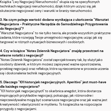
Książka "Lwy Negocjacji Nieruchomości" skupia się na specyficznych
technikach negocjacji nieruchomości, dzięki którym uczysz się, jak
skutecznie negocjować ceny i warunki w branży nieruchomości.
3. Na czym polega wartość dodana wynikająca z ukończenia "Warsztat
Negocjatora - Praktyczne Narzędzia do Samodzielnego Przygotowania
do Negocjacji"?
"Warsztat Negocjatora" to nie tylko teoria, ale przede wszystkim praktyczne
zadania, które rozwijają Twoje umiejętności negocjacyjne, ucząc jak się
targować w różnych sytuacjach biznesowych i osobistych.
4. Czy w książce "Notes Dziennik Negocjatora" znajdę przestrzeń na
własne notatki z negocjacji?
"Notes Dziennik Negocjatora" został zaprojektowany tak, by służył jako
osobisty dziennik, w którym możesz zapisywać ważne spostrzeżenia,
przebieg negocjacji oraz refleksje, które są nieocenione w procesie uczenia
się i doskonalenia technik negocjacyjnych.
5. Dlaczego "101 historyjek negocjacyjnych. Aperitivo" jest must-have
dla każdego negocjatora?
"101 historyjek negocjacyjnych" to skarbnica anegdot, która dostarcza
inspirujących przykładów negocjacji, pokazując, jak różnorodne i
nieprzewidywalne mogą być scenariusze negocjacyjne oraz jak ważna jest
kreatywność i elastyczność w myśleniu. To książeczka na rozpoczęcie
przygody z negocjacjami.