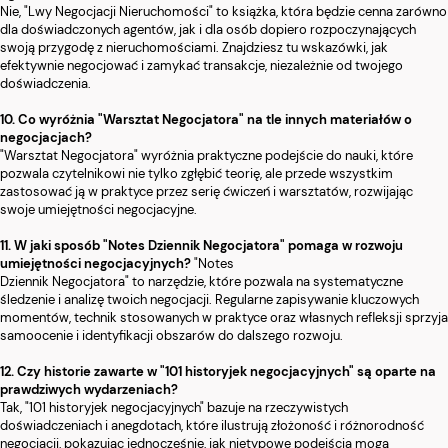
Nie, "Lwy Negocjacji Nieruchomości" to książka, która będzie cenna zarówno
dla doświadczonych agentów, jak i dla osób dopiero rozpoczynających
swoją przygodę z nieruchomościami. Znajdziesz tu wskazówki, jak
efektywnie negocjować i zamykać transakcje, niezależnie od twojego
doświadczenia.
10. Co wyróżnia "Warsztat Negocjatora" na tle innych materiałów o
negocjacjach?
"Warsztat Negocjatora" wyróżnia praktyczne podejście do nauki, które
pozwala czytelnikowi nie tylko zgłębić teorię, ale przede wszystkim
zastosować ją w praktyce przez serię ćwiczeń i warsztatów, rozwijając
swoje umiejętności negocjacyjne.
11. W jaki sposób "Notes Dziennik Negocjatora" pomaga w rozwoju
umiejętności negocjacyjnych?
"Notes
Dziennik Negocjatora" to narzędzie, które pozwala na systematyczne
śledzenie i analizę twoich negocjacji. Regularne zapisywanie kluczowych
momentów, technik stosowanych w praktyce oraz własnych refleksji sprzyja
samoocenie i identyfikacji obszarów do dalszego rozwoju.
12. Czy historie zawarte w "101 historyjek negocjacyjnych" są oparte na
prawdziwych wydarzeniach?
Tak, "101 historyjek negocjacyjnych" bazuje na rzeczywistych
doświadczeniach i anegdotach, które ilustrują złożoność i różnorodność
negocjacji, pokazując jednocześnie, jak nietypowe podejścia mogą