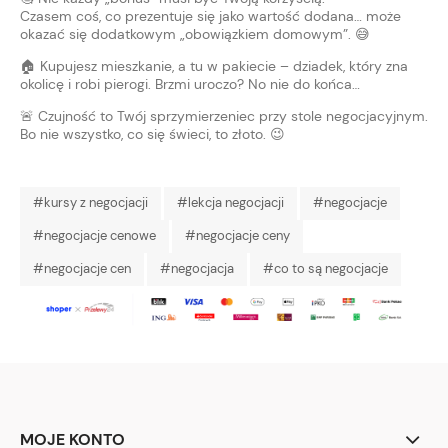
Czasem coś, co prezentuje się jako wartość dodana… może
okazać się dodatkowym „obowiązkiem domowym”. 😅
🏠 Kupujesz mieszkanie, a tu w pakiecie – dziadek, który zna
okolicę i robi pierogi. Brzmi uroczo? No nie do końca…
🚨 Czujność to Twój sprzymierzeniec przy stole negocjacyjnym.
Bo nie wszystko, co się świeci, to złoto. 😉
#kursy z negocjacji
#lekcja negocjacji
#negocjacje
#negocjacje cenowe
#negocjacje ceny
#negocjacje cen
#negocjacja
#co to są negocjacje
MOJE KONTO