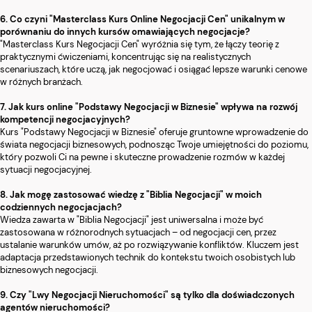
6. Co czyni "Masterclass Kurs Online Negocjacji Cen" unikalnym w
porównaniu do innych kursów omawiających negocjacje?
"Masterclass Kurs Negocjacji Cen" wyróżnia się tym, że łączy teorię z
praktycznymi ćwiczeniami, koncentrując się na realistycznych
scenariuszach, które uczą, jak negocjować i osiągać lepsze warunki cenowe
w różnych branżach.
7. Jak kurs online "Podstawy Negocjacji w Biznesie" wpływa na rozwój
kompetencji negocjacyjnych?
Kurs "Podstawy Negocjacji w Biznesie" oferuje gruntowne wprowadzenie do
świata negocjacji biznesowych, podnosząc Twoje umiejętności do poziomu,
który pozwoli Ci na pewne i skuteczne prowadzenie rozmów w każdej
sytuacji negocjacyjnej.
8. Jak mogę zastosować wiedzę z "Biblia Negocjacji" w moich
codziennych negocjacjach?
Wiedza zawarta w "Biblia Negocjacji" jest uniwersalna i może być
zastosowana w różnorodnych sytuacjach – od negocjacji cen, przez
ustalanie warunków umów, aż po rozwiązywanie konfliktów. Kluczem jest
adaptacja przedstawionych technik do kontekstu twoich osobistych lub
biznesowych negocjacji.
9. Czy "Lwy Negocjacji Nieruchomości" są tylko dla doświadczonych
agentów nieruchomości?