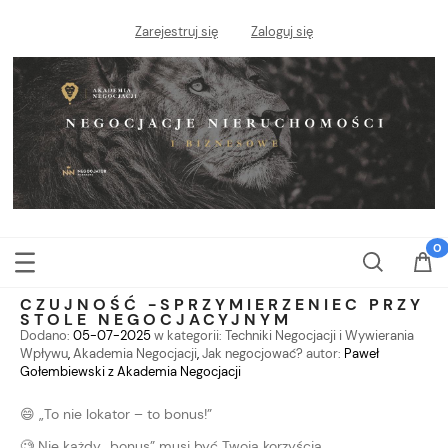
Zarejestruj się
Zaloguj się
CZUJNOŚĆ -SPRZYMIERZENIEC PRZY
STOLE NEGOCJACYJNYM
Dodano:
05-07-2025
w kategorii:
Techniki Negocjacji i Wywierania
Wpływu
,
Akademia Negocjacji
,
Jak negocjować?
autor:
Paweł
Gołembiewski z Akademia Negocjacji
😄 „To nie lokator – to bonus!”
🧐 Nie każdy „bonus” musi być Twoją korzyścią.