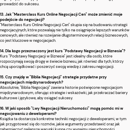
prowadzić do sukcesu.
13. Jak "Masterclass Kurs Online Negocjacji Cen" może zmienić moje
podejście do negocjacji?
"Masterclass Kurs Online Negocjacji Cen" skupia się na budowaniu strategii
negocjacyjnych, które pozwalają nie tylko na osiągnięcie lepszych warunków
cenowych, ale również na rozwijanie długoterminowych relacji biznesowych,
co jest kluczowe w negocjacjach.
14. Dla kogo przeznaczony jest kurs "Podstawy Negocjacji w Biznesie"?
Kurs "Podstawy Negocjacji w Biznesie" jest idealny dla osób, które
rozpoczynają swoją drogę w świecie biznesu, jak również dla tych, którzy
chcą uporządkować i poszerzyć swoją wiedzę z zakresu negocjacji.
15. Czy znajdę w "Biblia Negocjacji" strategie przydatne przy
negocjacjach międzynarodowych?
Absolutnie, "Biblia Negocjacji" zawiera historie poświęcone negocjacjom
międzynarodowym, oferując strategie i wskazówki, jak przekraczać bariery
kulturowe i językowe, aby osiągać sukcesy.
16. W jaki sposób "Lwy Negocjacji Nieruchomości" mogą pomóc mi w
negocjowaniu z deweloperami?
Książka ta dostarcza konkretne techniki negocjacji z deweloperami, w tym
jak przygotować się do rozmów, jakie argumenty przedstawić oraz jak
zabezpieczyć najlepsze warunki kupna czy wynajmu nieruchomości.