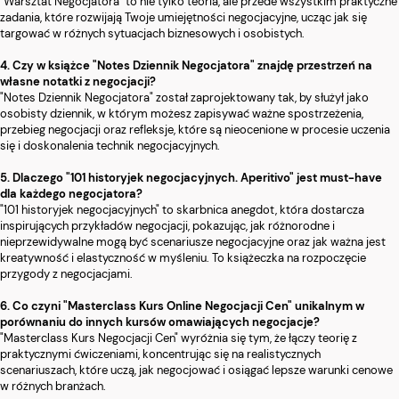
"Warsztat Negocjatora" to nie tylko teoria, ale przede wszystkim praktyczne
zadania, które rozwijają Twoje umiejętności negocjacyjne, ucząc jak się
targować w różnych sytuacjach biznesowych i osobistych.
4. Czy w książce "Notes Dziennik Negocjatora" znajdę przestrzeń na
własne notatki z negocjacji?
"Notes Dziennik Negocjatora" został zaprojektowany tak, by służył jako
osobisty dziennik, w którym możesz zapisywać ważne spostrzeżenia,
przebieg negocjacji oraz refleksje, które są nieocenione w procesie uczenia
się i doskonalenia technik negocjacyjnych.
5. Dlaczego "101 historyjek negocjacyjnych. Aperitivo" jest must-have
dla każdego negocjatora?
"101 historyjek negocjacyjnych" to skarbnica anegdot, która dostarcza
inspirujących przykładów negocjacji, pokazując, jak różnorodne i
nieprzewidywalne mogą być scenariusze negocjacyjne oraz jak ważna jest
kreatywność i elastyczność w myśleniu. To książeczka na rozpoczęcie
przygody z negocjacjami.
6. Co czyni "Masterclass Kurs Online Negocjacji Cen" unikalnym w
porównaniu do innych kursów omawiających negocjacje?
"Masterclass Kurs Negocjacji Cen" wyróżnia się tym, że łączy teorię z
praktycznymi ćwiczeniami, koncentrując się na realistycznych
scenariuszach, które uczą, jak negocjować i osiągać lepsze warunki cenowe
w różnych branżach.