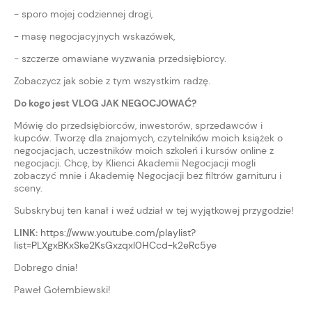
- sporo mojej codziennej drogi,
- masę negocjacyjnych wskazówek,
- szczerze omawiane wyzwania przedsiębiorcy.
Zobaczycz jak sobie z tym wszystkim radzę.
Do kogo jest VLOG JAK NEGOCJOWAĆ?
Mówię do przedsiębiorców, inwestorów, sprzedawców i
kupców. Tworzę dla znajomych, czytelników moich książek o
negocjacjach, uczestników moich szkoleń i kursów online z
negocjacji. Chcę, by Klienci Akademii Negocjacji mogli
zobaczyć mnie i Akademię Negocjacji bez filtrów garnituru i
sceny.
Subskrybuj ten kanał i weź udział w tej wyjątkowej przygodzie!
LINK:
https://www.youtube.com/playlist?
list=PLXgxBKxSke2KsGxzqxl0HCcd-k2eRc5ye
Dobrego dnia!
Paweł Gołembiewski!