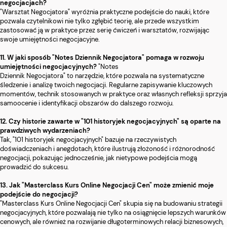
negocjacjach?
"Warsztat Negocjatora" wyróżnia praktyczne podejście do nauki, które
pozwala czytelnikowi nie tylko zgłębić teorię, ale przede wszystkim
zastosować ją w praktyce przez serię ćwiczeń i warsztatów, rozwijając
swoje umiejętności negocjacyjne.
11. W jaki sposób "Notes Dziennik Negocjatora" pomaga w rozwoju
umiejętności negocjacyjnych?
"Notes
Dziennik Negocjatora" to narzędzie, które pozwala na systematyczne
śledzenie i analizę twoich negocjacji. Regularne zapisywanie kluczowych
momentów, technik stosowanych w praktyce oraz własnych refleksji sprzyja
samoocenie i identyfikacji obszarów do dalszego rozwoju.
12. Czy historie zawarte w "101 historyjek negocjacyjnych" są oparte na
prawdziwych wydarzeniach?
Tak, "101 historyjek negocjacyjnych" bazuje na rzeczywistych
doświadczeniach i anegdotach, które ilustrują złożoność i różnorodność
negocjacji, pokazując jednocześnie, jak nietypowe podejścia mogą
prowadzić do sukcesu.
13. Jak "Masterclass Kurs Online Negocjacji Cen" może zmienić moje
podejście do negocjacji?
"Masterclass Kurs Online Negocjacji Cen" skupia się na budowaniu strategii
negocjacyjnych, które pozwalają nie tylko na osiągnięcie lepszych warunków
cenowych, ale również na rozwijanie długoterminowych relacji biznesowych,