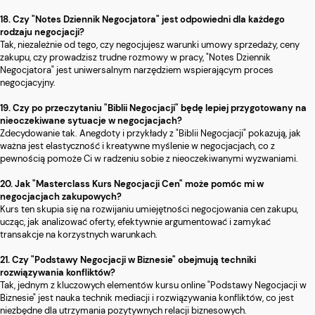
18. Czy "Notes Dziennik Negocjatora" jest odpowiedni dla każdego
rodzaju negocjacji?
Tak, niezależnie od tego, czy negocjujesz warunki umowy sprzedaży, ceny
zakupu, czy prowadzisz trudne rozmowy w pracy, "Notes Dziennik
Negocjatora" jest uniwersalnym narzędziem wspierającym proces
negocjacyjny.
19. Czy po przeczytaniu "Biblii Negocjacji" będę lepiej przygotowany na
nieoczekiwane sytuacje w negocjacjach?
Zdecydowanie tak. Anegdoty i przykłady z "Biblii Negocjacji" pokazują, jak
ważna jest elastyczność i kreatywne myślenie w negocjacjach, co z
pewnością pomoże Ci w radzeniu sobie z nieoczekiwanymi wyzwaniami.
20. Jak "Masterclass Kurs Negocjacji Cen" może pomóc mi w
negocjacjach zakupowych?
Kurs ten skupia się na rozwijaniu umiejętności negocjowania cen zakupu,
ucząc, jak analizować oferty, efektywnie argumentować i zamykać
transakcje na korzystnych warunkach.
21. Czy "Podstawy Negocjacji w Biznesie" obejmują techniki
rozwiązywania konfliktów?
Tak, jednym z kluczowych elementów kursu online "Podstawy Negocjacji w
Biznesie" jest nauka technik mediacji i rozwiązywania konfliktów, co jest
niezbędne dla utrzymania pozytywnych relacji biznesowych.