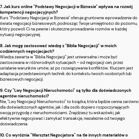
7. Jak kurs online "Podstawy Negocjacji w Biznesie" wpływa na rozwój
kompetencji negocjacyjnych?
Kurs "Podstawy Negocjacji w Biznesie" oferuje gruntowne wprowadzenie do
świata negocjacji biznesowych, podnosząc Twoje umiejętności do poziomu,
który pozwoli Ci na pewne i skuteczne prowadzenie rozmów w każdej
sytuacji negocjacyjnej.
8. Jak mogę zastosować wiedzę z "Biblia Negocjacji" w moich
codziennych negocjacjach?
Wiedza zawarta w "Biblia Negocjacji" jest uniwersalna i może być
zastosowana w różnorodnych sytuacjach – od negocjacji cen, przez
ustalanie warunków umów, aż po rozwiązywanie konfliktów. Kluczem jest
adaptacja przedstawionych technik do kontekstu twoich osobistych lub
biznesowych negocjacji.
9. Czy "Lwy Negocjacji Nieruchomości" są tylko dla doświadczonych
agentów nieruchomości?
Nie, "Lwy Negocjacji Nieruchomości" to książka, która będzie cenna zarówno
dla doświadczonych agentów, jak i dla osób dopiero rozpoczynających
swoją przygodę z nieruchomościami. Znajdziesz tu wskazówki, jak
efektywnie negocjować i zamykać transakcje, niezależnie od twojego
doświadczenia.
10. Co wyróżnia "Warsztat Negocjatora" na tle innych materiałów o