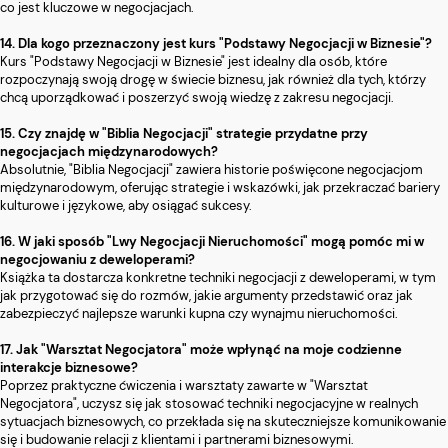
co jest kluczowe w negocjacjach.
14. Dla kogo przeznaczony jest kurs "Podstawy Negocjacji w Biznesie"?
Kurs "Podstawy Negocjacji w Biznesie" jest idealny dla osób, które
rozpoczynają swoją drogę w świecie biznesu, jak również dla tych, którzy
chcą uporządkować i poszerzyć swoją wiedzę z zakresu negocjacji.
15. Czy znajdę w "Biblia Negocjacji" strategie przydatne przy
negocjacjach międzynarodowych?
Absolutnie, "Biblia Negocjacji" zawiera historie poświęcone negocjacjom
międzynarodowym, oferując strategie i wskazówki, jak przekraczać bariery
kulturowe i językowe, aby osiągać sukcesy.
16. W jaki sposób "Lwy Negocjacji Nieruchomości" mogą pomóc mi w
negocjowaniu z deweloperami?
Książka ta dostarcza konkretne techniki negocjacji z deweloperami, w tym
jak przygotować się do rozmów, jakie argumenty przedstawić oraz jak
zabezpieczyć najlepsze warunki kupna czy wynajmu nieruchomości.
17. Jak "Warsztat Negocjatora" może wpłynąć na moje codzienne
interakcje biznesowe?
Poprzez praktyczne ćwiczenia i warsztaty zawarte w "Warsztat
Negocjatora", uczysz się jak stosować techniki negocjacyjne w realnych
sytuacjach biznesowych, co przekłada się na skuteczniejsze komunikowanie
się i budowanie relacji z klientami i partnerami biznesowymi.