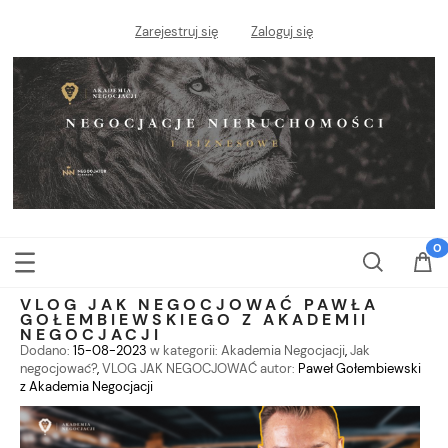
Zarejestruj się
Zaloguj się
VLOG JAK NEGOCJOWAĆ PAWŁA
GOŁEMBIEWSKIEGO Z AKADEMII
NEGOCJACJI
Dodano:
15-08-2023
w kategorii:
Akademia Negocjacji
,
Jak
negocjować?
,
VLOG JAK NEGOCJOWAĆ
autor:
Paweł Gołembiewski
z Akademia Negocjacji