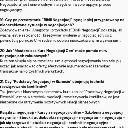
Negocjatora" jest uniwersalnym narzędziem wspierającym proces
negocjacyjny.
19. Czy po przeczytaniu "Biblii Negocjacji" będę lepiej przygotowany na
nieoczekiwane sytuacje w negocjacjach?
Zdecydowanie tak. Anegdoty i przykłady z "Biblii Negocjacji" pokazują, jak
ważna jest elastyczność i kreatywne myślenie w negocjacjach, co z
pewnością pomoże Ci w radzeniu sobie z nieoczekiwanymi wyzwaniami.
20. Jak "Masterclass Kurs Negocjacji Cen" może pomóc mi w
negocjacjach zakupowych?
Kurs ten skupia się na rozwijaniu umiejętności negocjowania cen zakupu,
ucząc, jak analizować oferty, efektywnie argumentować i zamykać
transakcje na korzystnych warunkach.
21. Czy "Podstawy Negocjacji w Biznesie" obejmują techniki
rozwiązywania konfliktów?
Tak, jednym z kluczowych elementów kursu online "Podstawy Negocjacji w
Biznesie" jest nauka technik mediacji i rozwiązywania konfliktów, co jest
niezbędne dla utrzymania pozytywnych relacji biznesowych.
Książki z negocjacji - Kursy z negocjacji online - Szkolenia z negocjacji
nagrania - Ebooki i audiobooki z negocjacji - negocjator - negocjacja -
jak się targować - studia z negocjacji - techniki negocjacyjne -
negocjacje ebook - kurs negocjacje - negocjacje nieruchomości - jak