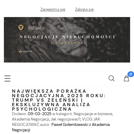
Zarejestruj się
Zaloguj się
NAJWIĘKSZA PORAŻKA
NEGOCJACYJNA 2025 ROKU:
TRUMP VS ZEŁEŃSKI |
EKSKLUZYWNA ANALIZA
PSYCHOLOGICZNA
Dodano:
09-03-2025
w kategorii:
Negocjacje w biznesie
,
Akademia Negocjacji
,
Jak negocjować?
,
VLOG JAK
NEGOCJOWAĆ
autor:
Paweł Gołembiewski z Akademia
Negocjacji