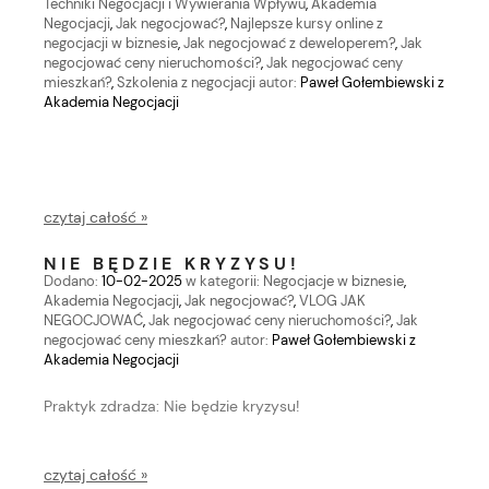
Techniki Negocjacji i Wywierania Wpływu
,
Akademia
Negocjacji
,
Jak negocjować?
,
Najlepsze kursy online z
negocjacji w biznesie
,
Jak negocjować z deweloperem?
,
Jak
negocjować ceny nieruchomości?
,
Jak negocjować ceny
mieszkań?
,
Szkolenia z negocjacji
autor:
Paweł Gołembiewski z
Akademia Negocjacji
czytaj całość »
NIE BĘDZIE KRYZYSU!
Dodano:
10-02-2025
w kategorii:
Negocjacje w biznesie
,
Akademia Negocjacji
,
Jak negocjować?
,
VLOG JAK
NEGOCJOWAĆ
,
Jak negocjować ceny nieruchomości?
,
Jak
negocjować ceny mieszkań?
autor:
Paweł Gołembiewski z
Akademia Negocjacji
Praktyk zdradza: Nie będzie kryzysu!
czytaj całość »