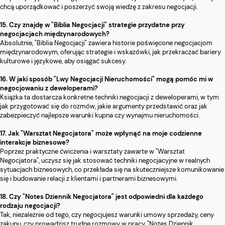
chcą uporządkować i poszerzyć swoją wiedzę z zakresu negocjacji.
15. Czy znajdę w "Biblia Negocjacji" strategie przydatne przy
negocjacjach międzynarodowych?
Absolutnie, "Biblia Negocjacji" zawiera historie poświęcone negocjacjom
międzynarodowym, oferując strategie i wskazówki, jak przekraczać bariery
kulturowe i językowe, aby osiągać sukcesy.
16. W jaki sposób "Lwy Negocjacji Nieruchomości" mogą pomóc mi w
negocjowaniu z deweloperami?
Książka ta dostarcza konkretne techniki negocjacji z deweloperami, w tym
jak przygotować się do rozmów, jakie argumenty przedstawić oraz jak
zabezpieczyć najlepsze warunki kupna czy wynajmu nieruchomości.
17. Jak "Warsztat Negocjatora" może wpłynąć na moje codzienne
interakcje biznesowe?
Poprzez praktyczne ćwiczenia i warsztaty zawarte w "Warsztat
Negocjatora", uczysz się jak stosować techniki negocjacyjne w realnych
sytuacjach biznesowych, co przekłada się na skuteczniejsze komunikowanie
się i budowanie relacji z klientami i partnerami biznesowymi.
18. Czy "Notes Dziennik Negocjatora" jest odpowiedni dla każdego
rodzaju negocjacji?
Tak, niezależnie od tego, czy negocjujesz warunki umowy sprzedaży, ceny
zakupu, czy prowadzisz trudne rozmowy w pracy, "Notes Dziennik