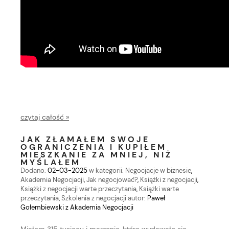
czytaj całość »
JAK ZŁAMAŁEM SWOJE
OGRANICZENIA I KUPIŁEM
MIESZKANIE ZA MNIEJ, NIŻ
MYŚLAŁEM
Dodano:
02-03-2025
w kategorii:
Negocjacje w biznesie
,
Akademia Negocjacji
,
Jak negocjować?
,
Książki z negocjacji
,
Książki z negocjacji warte przeczytania
,
Książki warte
przeczytania
,
Szkolenia z negocjacji
autor:
Paweł
Gołembiewski z Akademia Negocjacji
Miałem 315 tysięcy i marzenie, które wydawało się