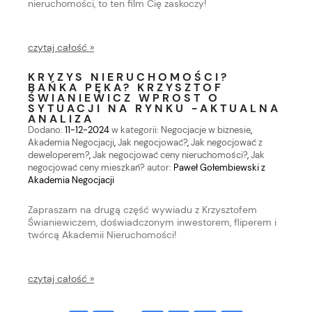
nieruchomości, to ten film Cię zaskoczy!
czytaj całość »
KRYZYS NIERUCHOMOŚCI?
BAŃKA PĘKA? KRZYSZTOF
ŚWIANIEWICZ WPROST O
SYTUACJI NA RYNKU -AKTUALNA
ANALIZA
Dodano:
11-12-2024
w kategorii:
Negocjacje w biznesie
,
Akademia Negocjacji
,
Jak negocjować?
,
Jak negocjować z
deweloperem?
,
Jak negocjować ceny nieruchomości?
,
Jak
negocjować ceny mieszkań?
autor:
Paweł Gołembiewski z
Akademia Negocjacji
Zapraszam na drugą część wywiadu z Krzysztofem
Świaniewiczem, doświadczonym inwestorem, fliperem i
twórcą Akademii Nieruchomości!
czytaj całość »