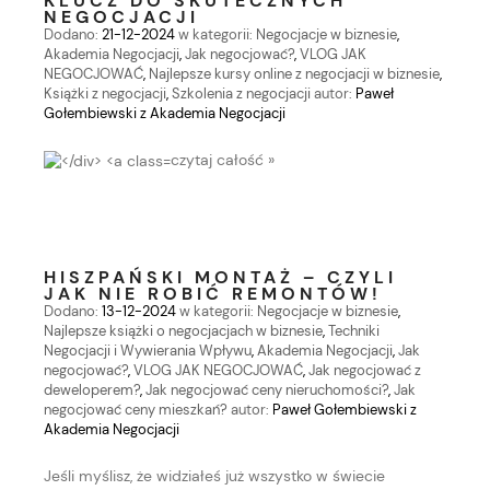
KLUCZ DO SKUTECZNYCH
NEGOCJACJI
Dodano:
21-12-2024
w kategorii:
Negocjacje w biznesie
,
Akademia Negocjacji
,
Jak negocjować?
,
VLOG JAK
NEGOCJOWAĆ
,
Najlepsze kursy online z negocjacji w biznesie
,
Książki z negocjacji
,
Szkolenia z negocjacji
autor:
Paweł
Gołembiewski z Akademia Negocjacji
czytaj całość »
HISZPAŃSKI MONTAŻ – CZYLI
JAK NIE ROBIĆ REMONTÓW!
Dodano:
13-12-2024
w kategorii:
Negocjacje w biznesie
,
Najlepsze książki o negocjacjach w biznesie
,
Techniki
Negocjacji i Wywierania Wpływu
,
Akademia Negocjacji
,
Jak
negocjować?
,
VLOG JAK NEGOCJOWAĆ
,
Jak negocjować z
deweloperem?
,
Jak negocjować ceny nieruchomości?
,
Jak
negocjować ceny mieszkań?
autor:
Paweł Gołembiewski z
Akademia Negocjacji
Jeśli myślisz, że widziałeś już wszystko w świecie