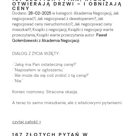
OTWIERAJĄ DRZWI – I OBNIŻAJĄ
CENY
Dodano:
28-02-2025
w kategorii:
Akademia Negocjacji
,
Jak
negocjować?
,
Jak negocjować z deweloperem?
,
Jak
negocjować ceny nieruchomości?
,
Jak negocjować ceny
mieszkań?
,
Książki z negocjacji
,
Książki z negocjacji warte
przeczytania
,
Książki warte przeczytania
autor:
Paweł
Gołembiewski z Akademia Negocjacji
DIALOG Z ŻYCIA WZIĘTY:
· 'Jaką ma Pan ostateczną cenę?'
· 'Napisałem w ogłoszeniu.'
· 'Ale może da się coś zrobić z tą ceną?'
· 'Nie.'
Koniec rozmowy. Stracona okazja.
A teraz to samo mieszkanie, ale z właściwymi pytaniami:
czytaj całość »
167 ZŁOTYCH PYTAŃ W