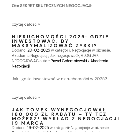
Oto SEKRET SKUTECZNYCH NEGOCJACJI:
czytaj całość »
NIERUCHOMOŚCI 2025: GDZIE
INWESTOWAĆ, BY
MAKSYMALIZOWAĆ ZYSKI?
Dodano:
20-02-2025
w kategorii:
Negocjacje w biznesie
,
Akademia Negocjacji
,
Jak negocjować?
,
VLOG JAK
NEGOCJOWAĆ
autor:
Paweł Gołembiewski z Akademia
Negocjacji
Jak i gdzie inwestować w nieruchomości w 2025?
czytaj całość »
JAK TOMEK WYNEGOCJOWAŁ
180 000 ZŁ RABATU – TY TEŻ
MOŻESZ! WYKŁAD Z NEGOCJACJI
19 MARCA
Dodano:
19-02-2025
w kategorii:
Negocjacje w biznesie
,