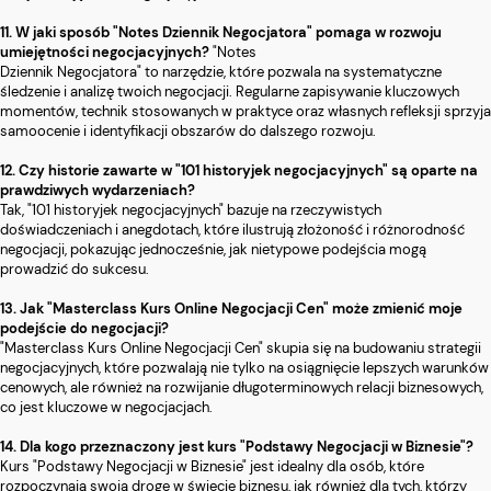
11. W jaki sposób "Notes Dziennik Negocjatora" pomaga w rozwoju
umiejętności negocjacyjnych?
"Notes
Dziennik Negocjatora" to narzędzie, które pozwala na systematyczne
śledzenie i analizę twoich negocjacji. Regularne zapisywanie kluczowych
momentów, technik stosowanych w praktyce oraz własnych refleksji sprzyja
samoocenie i identyfikacji obszarów do dalszego rozwoju.
12. Czy historie zawarte w "101 historyjek negocjacyjnych" są oparte na
prawdziwych wydarzeniach?
Tak, "101 historyjek negocjacyjnych" bazuje na rzeczywistych
doświadczeniach i anegdotach, które ilustrują złożoność i różnorodność
negocjacji, pokazując jednocześnie, jak nietypowe podejścia mogą
prowadzić do sukcesu.
13. Jak "Masterclass Kurs Online Negocjacji Cen" może zmienić moje
podejście do negocjacji?
"Masterclass Kurs Online Negocjacji Cen" skupia się na budowaniu strategii
negocjacyjnych, które pozwalają nie tylko na osiągnięcie lepszych warunków
cenowych, ale również na rozwijanie długoterminowych relacji biznesowych,
co jest kluczowe w negocjacjach.
14. Dla kogo przeznaczony jest kurs "Podstawy Negocjacji w Biznesie"?
Kurs "Podstawy Negocjacji w Biznesie" jest idealny dla osób, które
rozpoczynają swoją drogę w świecie biznesu, jak również dla tych, którzy