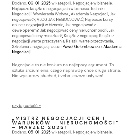
Dodano:
06-01-2025
w kategorii:
Negocjacje w biznesie
,
Najlepsze książki o negocjacjach w biznesie
,
Techniki
Negocjacji i Wywierania Wpływu
,
Akademia Negocjacji
,
Jak
negocjować?
,
VLOG JAK NEGOCJOWAĆ
,
Najlepsze kursy
online z negocjacji w biznesie
,
Jak negocjować z
deweloperem?
,
Jak negocjować ceny nieruchomości?
,
Jak
negocjować ceny mieszkań?
,
Książki z negocjacji
,
Książki z
negocjacji warte przeczytania
,
Książki warte przeczytania
,
Szkolenia z negocjacji
autor:
Paweł Gołembiewski z Akademia
Negocjacji
Negocjacje to nie konkurs na najlepszy argument. To
sztuka zrozumienia, czego naprawdę chce druga strona.
Nie wystarczy słuchać, trzeba jeszcze usłyszeć.
czytaj całość »
„MISTRZ NEGOCJACJI CEN I
WARUNKÓW - NIERUCHOMOŚCI”
– MARZEC 2025!
Dodano:
05-01-2025
w kategorii:
Negocjacje w biznesie
,