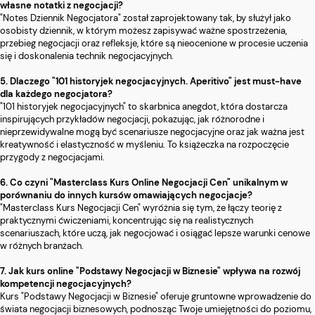
własne notatki z negocjacji?
"Notes Dziennik Negocjatora" został zaprojektowany tak, by służył jako
osobisty dziennik, w którym możesz zapisywać ważne spostrzeżenia,
przebieg negocjacji oraz refleksje, które są nieocenione w procesie uczenia
się i doskonalenia technik negocjacyjnych.
5. Dlaczego "101 historyjek negocjacyjnych. Aperitivo" jest must-have
dla każdego negocjatora?
"101 historyjek negocjacyjnych" to skarbnica anegdot, która dostarcza
inspirujących przykładów negocjacji, pokazując, jak różnorodne i
nieprzewidywalne mogą być scenariusze negocjacyjne oraz jak ważna jest
kreatywność i elastyczność w myśleniu. To książeczka na rozpoczęcie
przygody z negocjacjami.
6. Co czyni "Masterclass Kurs Online Negocjacji Cen" unikalnym w
porównaniu do innych kursów omawiających negocjacje?
"Masterclass Kurs Negocjacji Cen" wyróżnia się tym, że łączy teorię z
praktycznymi ćwiczeniami, koncentrując się na realistycznych
scenariuszach, które uczą, jak negocjować i osiągać lepsze warunki cenowe
w różnych branżach.
7. Jak kurs online "Podstawy Negocjacji w Biznesie" wpływa na rozwój
kompetencji negocjacyjnych?
Kurs "Podstawy Negocjacji w Biznesie" oferuje gruntowne wprowadzenie do
świata negocjacji biznesowych, podnosząc Twoje umiejętności do poziomu,