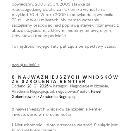
powiedzmy, 2003, 2004, 2005 stawka za
roboczogodzinę blacharza i lakiernika wynosiła na
przykład 70 zł. W roku 2009 ta stawka dalej wynosiła
70 zł – w wielu miastach. My bardzo wcześnie
zaczęliśmy pracować nad poprawą stawek, rozmawiać z
ubezpieczycielami, z którymi mieliśmy umowy, o tym,
żeby stawki trochę podnieść.
To mądrość mojego Taty patrząc z perspektywy czasu.
czytaj całość »
8 NAJWAŻNIEJSZYCH WNIOSKÓW
ZE SZKOLENIA RENTIER
Dodano:
28-01-2025
w kategorii:
Negocjacje w biznesie
,
Akademia Negocjacji
,
Jak negocjować?
autor:
Paweł
Gołembiewski z Akademia Negocjacji
8 najważniejszych wniosków ze szkolenia Rentier -
inwestowanie w nieruchomości:
1. Nieruchomości i złoto przenoszą wartość. Pieniądz jest
tylko świstkiem papieru.