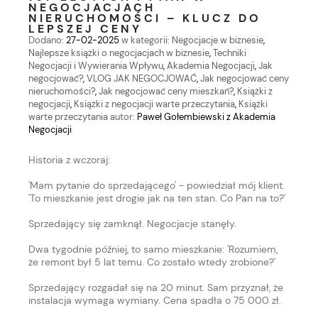
NEGOCJACJACH
NIERUCHOMOŚCI – KLUCZ DO
LEPSZEJ CENY
Dodano:
27-02-2025
w kategorii:
Negocjacje w biznesie
,
Najlepsze książki o negocjacjach w biznesie
,
Techniki
Negocjacji i Wywierania Wpływu
,
Akademia Negocjacji
,
Jak
negocjować?
,
VLOG JAK NEGOCJOWAĆ
,
Jak negocjować ceny
nieruchomości?
,
Jak negocjować ceny mieszkań?
,
Książki z
negocjacji
,
Książki z negocjacji warte przeczytania
,
Książki
warte przeczytania
autor:
Paweł Gołembiewski z Akademia
Negocjacji
Historia z wczoraj:
'Mam pytanie do sprzedającego' - powiedział mój klient.
'To mieszkanie jest drogie jak na ten stan. Co Pan na to?'
Sprzedający się zamknął. Negocjacje stanęły.
Dwa tygodnie później, to samo mieszkanie: 'Rozumiem,
że remont był 5 lat temu. Co zostało wtedy zrobione?'
Sprzedający rozgadał się na 20 minut. Sam przyznał, że
instalacja wymaga wymiany. Cena spadła o 75 000 zł.