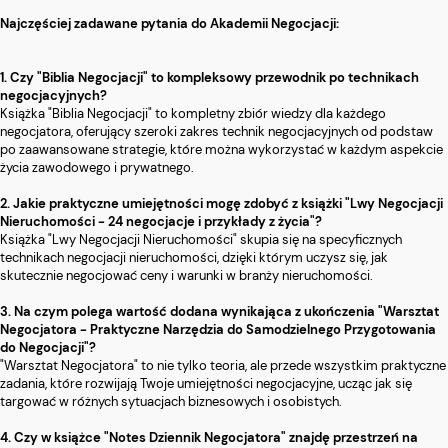
Najczęściej zadawane pytania do Akademii Negocjacji:
1. Czy "Biblia Negocjacji" to kompleksowy przewodnik po technikach
negocjacyjnych?
Książka "Biblia Negocjacji" to kompletny zbiór wiedzy dla każdego
negocjatora, oferujący szeroki zakres technik negocjacyjnych od podstaw
po zaawansowane strategie, które można wykorzystać w każdym aspekcie
życia zawodowego i prywatnego.
2. Jakie praktyczne umiejętności mogę zdobyć z książki "Lwy Negocjacji
Nieruchomości - 24 negocjacje i przykłady z życia"?
Książka "Lwy Negocjacji Nieruchomości" skupia się na specyficznych
technikach negocjacji nieruchomości, dzięki którym uczysz się, jak
skutecznie negocjować ceny i warunki w branży nieruchomości.
3. Na czym polega wartość dodana wynikająca z ukończenia "Warsztat
Negocjatora - Praktyczne Narzędzia do Samodzielnego Przygotowania
do Negocjacji"?
"Warsztat Negocjatora" to nie tylko teoria, ale przede wszystkim praktyczne
zadania, które rozwijają Twoje umiejętności negocjacyjne, ucząc jak się
targować w różnych sytuacjach biznesowych i osobistych.
4. Czy w książce "Notes Dziennik Negocjatora" znajdę przestrzeń na