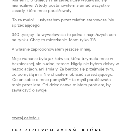
niemożliwe. Wtedy postanowiłem złamać wszystkie
zasady, które mnie paraliżowały.
'To za mało!' - usłyszałem przez telefon stanowcze 'nie'
sprzedającego.
340 tysięcy. Ta wywoławcza to jedna z najniższych cen
na rynku. Chcę to mieszkanie. Mam tylko 315.
A właśnie zaproponowałem jeszcze mniej.
Moje wahanie było jak kotwica, która trzymała mnie w
bezpiecznej, ale nudnej zatoce. Nigdy nie byłem dobry w
negocjacjach, ani śmiały. Za bardzo się przejmuję tym,
co pomyślą inni. Nie chciałem obrazić sprzedającego.
'Co on sobie o mnie pomyśli?' - ta myśl paraliżowała
mnie przez lata. Od dzieciństwa miałem problem, by
zawalczyć o swoje.
czytaj całość »
167 ZŁOTYCH PYTAŃ, KTÓRE