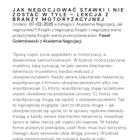
JAK NEGOCJOWAĆ STAWKI I NIE
ZOSTAĆ W TYLE – LEKCJA Z
BRANŻY MOTORYZACYJNEJ
Dodano:
07-02-2025
w kategorii:
Akademia Negocjacji
,
Jak
negocjować?
,
Książki z negocjacji
,
Książki z negocjacji warte
przeczytania
,
Książki warte przeczytania
autor:
Paweł
Gołembiewski z Akademia Negocjacji
"Sporą część życia spędziłem w motoryzacji, w
dealerstwie samochodowym. W branży motoryzacyjnej
mieliśmy taką sytuację, że jako serwis blacharsko-
lakierniczy musieliśmy bardzo walczyć z
ubezpieczycielami. Każdy serwis blacharsko-lakierniczy
współpracuje z firmami ubezpieczeniowymi albo nie
współpracuje. Ci, którzy współpracują, mają ryczałtowe
stawki określone na podstawie umowy. Ci, którzy nie
współpracują, mogą się sądzić z ubezpieczycielami. Tak
to najczęściej wygląda. Jest to dłuższa droga – jak
ubezpieczyciel się uprze, to te sprawy sądowe niekiedy
trwają, a każdy serwis blacharsko-lakierniczy inwestuje
sporo w takie rzeczy, jak części do napraw. W każdej
firmie przepływ pieniądza, cash flow, musi być korzystny.
Dlatego dużo serwisów idzie drogą umowy. Wyobraź
sobie niesamowitość tej sytuacji, kiedy w roku,