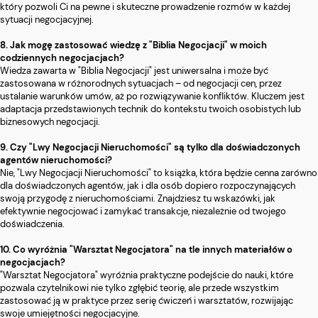
który pozwoli Ci na pewne i skuteczne prowadzenie rozmów w każdej
sytuacji negocjacyjnej.
8. Jak mogę zastosować wiedzę z "Biblia Negocjacji" w moich
codziennych negocjacjach?
Wiedza zawarta w "Biblia Negocjacji" jest uniwersalna i może być
zastosowana w różnorodnych sytuacjach – od negocjacji cen, przez
ustalanie warunków umów, aż po rozwiązywanie konfliktów. Kluczem jest
adaptacja przedstawionych technik do kontekstu twoich osobistych lub
biznesowych negocjacji.
9. Czy "Lwy Negocjacji Nieruchomości" są tylko dla doświadczonych
agentów nieruchomości?
Nie, "Lwy Negocjacji Nieruchomości" to książka, która będzie cenna zarówno
dla doświadczonych agentów, jak i dla osób dopiero rozpoczynających
swoją przygodę z nieruchomościami. Znajdziesz tu wskazówki, jak
efektywnie negocjować i zamykać transakcje, niezależnie od twojego
doświadczenia.
10. Co wyróżnia "Warsztat Negocjatora" na tle innych materiałów o
negocjacjach?
"Warsztat Negocjatora" wyróżnia praktyczne podejście do nauki, które
pozwala czytelnikowi nie tylko zgłębić teorię, ale przede wszystkim
zastosować ją w praktyce przez serię ćwiczeń i warsztatów, rozwijając
swoje umiejętności negocjacyjne.