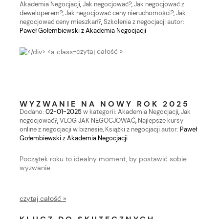
Akademia Negocjacji
,
Jak negocjować?
,
Jak negocjować z
deweloperem?
,
Jak negocjować ceny nieruchomości?
,
Jak
negocjować ceny mieszkań?
,
Szkolenia z negocjacji
autor:
Paweł Gołembiewski z Akademia Negocjacji
czytaj całość »
WYZWANIE NA NOWY ROK 2025
Dodano:
02-01-2025
w kategorii:
Akademia Negocjacji
,
Jak
negocjować?
,
VLOG JAK NEGOCJOWAĆ
,
Najlepsze kursy
online z negocjacji w biznesie
,
Książki z negocjacji
autor:
Paweł
Gołembiewski z Akademia Negocjacji
Początek roku to idealny moment, by postawić sobie
wyzwanie
czytaj całość »