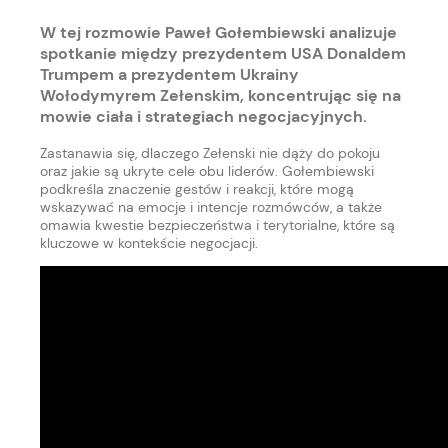
W tej rozmowie Paweł Gołembiewski analizuje
spotkanie między prezydentem USA Donaldem
Trumpem a prezydentem Ukrainy
Wołodymyrem Zełenskim, koncentrując się na
mowie ciała i strategiach negocjacyjnych.
Zastanawia się, dlaczego Zełenski nie dąży do pokoju
oraz jakie są ukryte cele obu liderów. Gołembiewski
podkreśla znaczenie gestów i reakcji, które mogą
wskazywać na emocje i intencje rozmówców, a także
omawia kwestie bezpieczeństwa i terytorialne, które są
kluczowe w kontekście negocjacji.