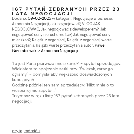
167 PYTAŃ ZEBRANYCH PRZEZ 23
LATA NEGOCJACJI
Dodano:
09-02-2025
w kategorii:
Negocjacje w biznesie
,
Akademia Negocjacji
,
Jak negocjować?
,
VLOG JAK
NEGOCJOWAĆ
,
Jak negocjować z deweloperem?
,
Jak
negocjować ceny nieruchomości?
,
Jak negocjować ceny
mieszkań?
,
Książki z negocjacji
,
Książki z negocjacji warte
przeczytania
,
Książki warte przeczytania
autor:
Paweł
Gołembiewski z Akademia Negocjacji
'To jest Pana pierwsze mieszkanie?' - spytał sprzedający.
Widziałem to spojrzenie setki razy. 'Świeżak, zaraz go
ogramy.' - pomyślałaby większość doświadczonych
kupujących.
Godzinę później ten sam sprzedający: 'Nikt mnie o to
wcześniej nie zapytał...'
Trzymasz w ręku listę 167 pytań zebranych przez 23 lata
negocjacji.
czytaj całość »