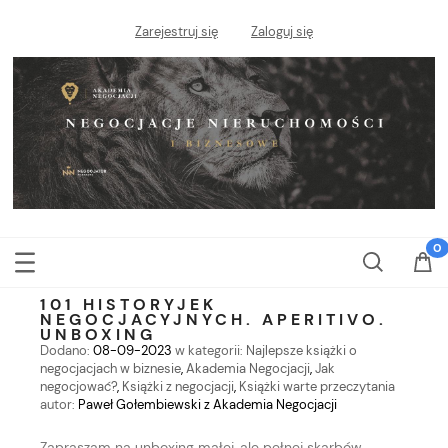
Zarejestruj się
Zaloguj się
101 HISTORYJEK
NEGOCJACYJNYCH. APERITIVO.
UNBOXING
Dodano:
08-09-2023
w kategorii:
Najlepsze książki o
negocjacjach w biznesie
,
Akademia Negocjacji
,
Jak
negocjować?
,
Książki z negocjacji
,
Książki warte przeczytania
autor:
Paweł Gołembiewski z Akademia Negocjacji
Zapraszam na unboxing małej, ale pełnej skarbów