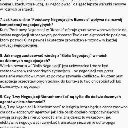
scenariuszach, które uczą, jak negocjować i osiągać lepsze warunki cenowe
w różnych branżach.
7. Jak kurs online "Podstawy Negocjacji w Biznesie" wpływa na rozwój
kompetencji negocjacyjnych?
Kurs "Podstawy Negocjacji w Biznesie" oferuje gruntowne wprowadzenie do
świata negocjacji biznesowych, podnosząc Twoje umiejętności do poziomu,
który pozwoli Ci na pewne i skuteczne prowadzenie rozmów w każdej
sytuacji negocjacyjnej.
8. Jak mogę zastosować wiedzę z "Biblia Negocjacji" w moich
codziennych negocjacjach?
Wiedza zawarta w "Biblia Negocjacji" jest uniwersalna i może być
zastosowana w różnorodnych sytuacjach – od negocjacji cen, przez
ustalanie warunków umów, aż po rozwiązywanie konfliktów. Kluczem jest
adaptacja przedstawionych technik do kontekstu twoich osobistych lub
biznesowych negocjacji.
9. Czy "Lwy Negocjacji Nieruchomości" są tylko dla doświadczonych
agentów nieruchomości?
Nie, "Lwy Negocjacji Nieruchomości" to książka, która będzie cenna zarówno
dla doświadczonych agentów, jak i dla osób dopiero rozpoczynających
swoją przygodę z nieruchomościami. Znajdziesz tu wskazówki, jak
efektywnie negocjować i zamykać transakcje, niezależnie od twojego
doświadczenia.