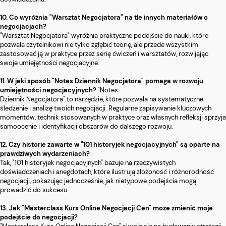
10. Co wyróżnia "Warsztat Negocjatora" na tle innych materiałów o
negocjacjach?
"Warsztat Negocjatora" wyróżnia praktyczne podejście do nauki, które
pozwala czytelnikowi nie tylko zgłębić teorię, ale przede wszystkim
zastosować ją w praktyce przez serię ćwiczeń i warsztatów, rozwijając
swoje umiejętności negocjacyjne.
11. W jaki sposób "Notes Dziennik Negocjatora" pomaga w rozwoju
umiejętności negocjacyjnych?
"Notes
Dziennik Negocjatora" to narzędzie, które pozwala na systematyczne
śledzenie i analizę twoich negocjacji. Regularne zapisywanie kluczowych
momentów, technik stosowanych w praktyce oraz własnych refleksji sprzyja
samoocenie i identyfikacji obszarów do dalszego rozwoju.
12. Czy historie zawarte w "101 historyjek negocjacyjnych" są oparte na
prawdziwych wydarzeniach?
Tak, "101 historyjek negocjacyjnych" bazuje na rzeczywistych
doświadczeniach i anegdotach, które ilustrują złożoność i różnorodność
negocjacji, pokazując jednocześnie, jak nietypowe podejścia mogą
prowadzić do sukcesu.
13. Jak "Masterclass Kurs Online Negocjacji Cen" może zmienić moje
podejście do negocjacji?