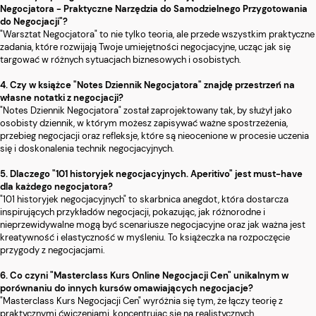
Negocjatora - Praktyczne Narzędzia do Samodzielnego Przygotowania
do Negocjacji"?
"Warsztat Negocjatora" to nie tylko teoria, ale przede wszystkim praktyczne
zadania, które rozwijają Twoje umiejętności negocjacyjne, ucząc jak się
targować w różnych sytuacjach biznesowych i osobistych.
4. Czy w książce "Notes Dziennik Negocjatora" znajdę przestrzeń na
własne notatki z negocjacji?
"Notes Dziennik Negocjatora" został zaprojektowany tak, by służył jako
osobisty dziennik, w którym możesz zapisywać ważne spostrzeżenia,
przebieg negocjacji oraz refleksje, które są nieocenione w procesie uczenia
się i doskonalenia technik negocjacyjnych.
5. Dlaczego "101 historyjek negocjacyjnych. Aperitivo" jest must-have
dla każdego negocjatora?
"101 historyjek negocjacyjnych" to skarbnica anegdot, która dostarcza
inspirujących przykładów negocjacji, pokazując, jak różnorodne i
nieprzewidywalne mogą być scenariusze negocjacyjne oraz jak ważna jest
kreatywność i elastyczność w myśleniu. To książeczka na rozpoczęcie
przygody z negocjacjami.
6. Co czyni "Masterclass Kurs Online Negocjacji Cen" unikalnym w
porównaniu do innych kursów omawiających negocjacje?
"Masterclass Kurs Negocjacji Cen" wyróżnia się tym, że łączy teorię z
praktycznymi ćwiczeniami, koncentrując się na realistycznych