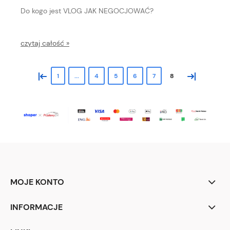
Do kogo jest VLOG JAK NEGOCJOWAĆ?
czytaj całość »
«
»
1
...
4
5
6
7
8
MOJE KONTO
INFORMACJE