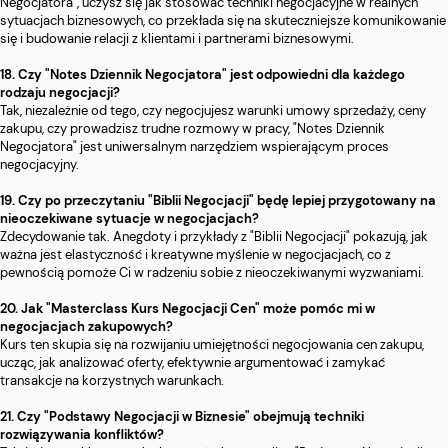
Negocjatora", uczysz się jak stosować techniki negocjacyjne w realnych
sytuacjach biznesowych, co przekłada się na skuteczniejsze komunikowanie
się i budowanie relacji z klientami i partnerami biznesowymi.
18. Czy "Notes Dziennik Negocjatora" jest odpowiedni dla każdego
rodzaju negocjacji?
Tak, niezależnie od tego, czy negocjujesz warunki umowy sprzedaży, ceny
zakupu, czy prowadzisz trudne rozmowy w pracy, "Notes Dziennik
Negocjatora" jest uniwersalnym narzędziem wspierającym proces
negocjacyjny.
19. Czy po przeczytaniu "Biblii Negocjacji" będę lepiej przygotowany na
nieoczekiwane sytuacje w negocjacjach?
Zdecydowanie tak. Anegdoty i przykłady z "Biblii Negocjacji" pokazują, jak
ważna jest elastyczność i kreatywne myślenie w negocjacjach, co z
pewnością pomoże Ci w radzeniu sobie z nieoczekiwanymi wyzwaniami.
20. Jak "Masterclass Kurs Negocjacji Cen" może pomóc mi w
negocjacjach zakupowych?
Kurs ten skupia się na rozwijaniu umiejętności negocjowania cen zakupu,
ucząc, jak analizować oferty, efektywnie argumentować i zamykać
transakcje na korzystnych warunkach.
21. Czy "Podstawy Negocjacji w Biznesie" obejmują techniki
rozwiązywania konfliktów?