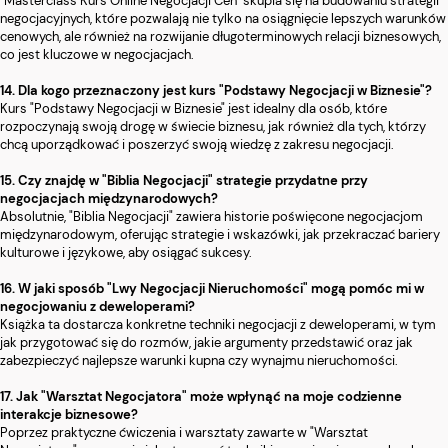
"Masterclass Kurs Online Negocjacji Cen" skupia się na budowaniu strategii
negocjacyjnych, które pozwalają nie tylko na osiągnięcie lepszych warunków
cenowych, ale również na rozwijanie długoterminowych relacji biznesowych,
co jest kluczowe w negocjacjach.
14. Dla kogo przeznaczony jest kurs "Podstawy Negocjacji w Biznesie"?
Kurs "Podstawy Negocjacji w Biznesie" jest idealny dla osób, które
rozpoczynają swoją drogę w świecie biznesu, jak również dla tych, którzy
chcą uporządkować i poszerzyć swoją wiedzę z zakresu negocjacji.
15. Czy znajdę w "Biblia Negocjacji" strategie przydatne przy
negocjacjach międzynarodowych?
Absolutnie, "Biblia Negocjacji" zawiera historie poświęcone negocjacjom
międzynarodowym, oferując strategie i wskazówki, jak przekraczać bariery
kulturowe i językowe, aby osiągać sukcesy.
16. W jaki sposób "Lwy Negocjacji Nieruchomości" mogą pomóc mi w
negocjowaniu z deweloperami?
Książka ta dostarcza konkretne techniki negocjacji z deweloperami, w tym
jak przygotować się do rozmów, jakie argumenty przedstawić oraz jak
zabezpieczyć najlepsze warunki kupna czy wynajmu nieruchomości.
17. Jak "Warsztat Negocjatora" może wpłynąć na moje codzienne
interakcje biznesowe?
Poprzez praktyczne ćwiczenia i warsztaty zawarte w "Warsztat