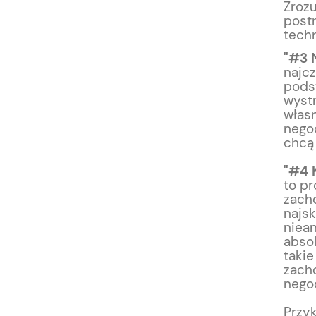
Zrozu
post
tech
"#3 
najc
podst
wyst
własn
nego
chcą
"#4 
to pr
zacho
najsk
niea
abso
takie
zacho
negoc
Przyk