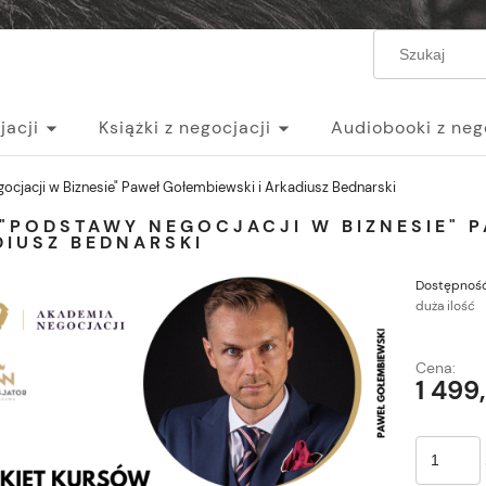
jacji
Książki z negocjacji
Audiobooki z neg
egocjacji
ocjacji w Biznesie" Paweł Gołembiewski i Arkadiusz Bednarski
"PODSTAWY NEGOCJACJI W BIZNESIE" P
DIUSZ BEDNARSKI
Dostępność
duża ilość
Cena:
1 499