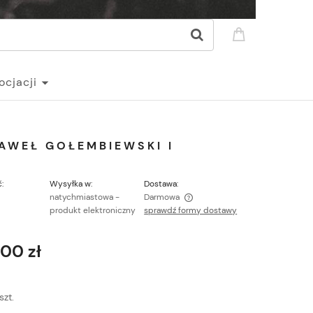
ocjacji
AWEŁ GOŁEMBIEWSKI I
:
Wysyłka w:
Dostawa:
natychmiastowa -
Darmowa
produkt elektroniczny
sprawdź formy dostawy
Cena nie zawiera ewentualnych kosztów
płatności
,00 zł
szt.