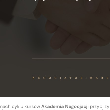
mach cyklu kursów
Akademia Negocjacji
przybliży