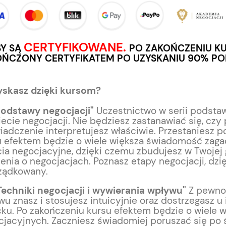
NA OFERTA: 3 Nagrania
25 Odpowiedzi na Obiekcje
 Negocjacji (Uniknij 13
Cenowe — Audio
 20 Zasad Psychologii +
ł
39,00 zł
 Negocjacji)
CERTYFIKOWANE.
Y SĄ
PO ZAKOŃCZENIU K
Do koszyka
Do koszyk
ŃCZONY CERTYFIKATEM PO UZYSKANIU 90% P
larna:
Cena regularna:
49,00 zł
yskasz dzięki kursom?
Podstawy negocjacji"
Uczestnictwo w serii podsta
ecie negocjacji. Nie będziesz zastanawiać się, czy 
adczenie interpretujesz właściwie. Przestaniesz 
u efektem będzie o wiele większa świadomość zaga
ia negocjacyjne, dzięki czemu zbudujesz w Twojej 
nia o negocjacjach. Poznasz etapy negocjacji, dzi
ządkowany.
Techniki negocjacji i wywierania wpływu"
Z pewnoś
u znasz i stosujesz intuicyjnie oraz dostrzegasz u
ku. Po zakończeniu kursu efektem będzie o wiele 
jacyjnych. Zaczniesz świadomiej poruszać się po 