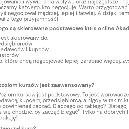
jowania i wywierania wpływu oraz najczęstsze i n
aszamy każdego, kto negocjuje. Warto przygotować
byś negocjował mądrzej, lepiej i łatwiej. A dzięki tem
ał z tego przyjemność!
ogo są skierowane podstawowe kurs online Akad
jest skierowany do:
edsiębiorców
zedawców i kupców
estorów
, które chcą negocjować lepiej, zarabiać więcej, zy
poziom kursów jest zaawansowany?
 Poziom kursów jest podstawowy. To jest wprowadze
dawcą, kupcem, przedsiębiorcą, a nigdy w takim kur
 powinieneś zacząć. Dlaczego od takiego? Dlatego, 
 się chodzić, by zacząć biegać". Tylko na dobrych
rukcję!
stworzył kurs?