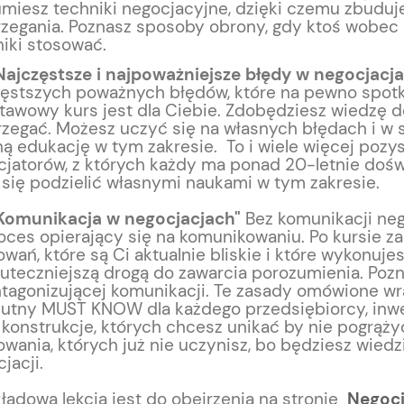
miesz techniki negocjacyjne, dzięki czemu zbuduj
rzegania. Poznasz sposoby obrony, gdy ktoś wobec
niki stosować.
Najczęstsze i najpoważniejsze błędy w negocjacj
zęstszych poważnych błędów, które na pewno spotka
awowy kurs jest dla Ciebie. Zdobędziesz wiedzę do
rzegać. Możesz uczyć się na własnych błędach i 
ą edukację w tym zakresie. To i wiele więcej poz
cjatorów, z których każdy ma ponad 20-letnie dośw
 się podzielić własnymi naukami w tym zakresie.
Komunikacja w negocjacjach"
Bez komunikacji neg
oces opierający się na komunikowaniu. Po kursie za
wań, które są Ci aktualnie bliskie i które wykonuje
uteczniejszą drogą do zawarcia porozumienia. Pozn
ntagonizującej komunikacji. Te zasady omówione wr
lutny MUST KNOW dla każdego przedsiębiorcy, inwe
 konstrukcje, których chcesz unikać by nie pogrąż
wania, których już nie uczynisz, bo będziesz wiedz
jacji.
ładowa lekcja jest do obejrzenia na stronie
Negocj