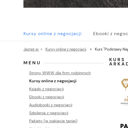
Kursy online z negocjacji
Ebooki z negoc
Pakiety (w pakiecie taniej)
Szkolenia z n
Jesteś w:
»
Kursy online z negocjacji
»
Kurs "Podstawy Neg
KURS 
MENU
ARKA
Strony WWW dla firm rodzinnych
Kursy online z negocjacji
Książki z negocjacji
Ebooki z negocjacji
Audiobooki z negocjacji
Szkolenia z negocjacji
Pakiety (w pakiecie taniej)