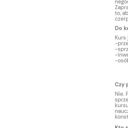
negoc
Zapr
to, a
czerp
Do k
Kurs 
-prz
-spr
-inw
-osób
Czy 
Nie.
sprze
kursu
naucz
konst
Kto 