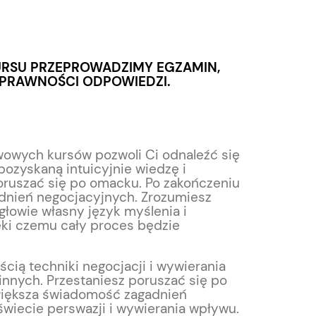
URSU PRZEPROWADZIMY EGZAMIN,
a
OPRAWNOŚCI ODPOWIEDZI.
wowych kursów pozwoli Ci odnaleźć się
pozyskaną intuicyjnie wiedzę i
poruszać się po omacku. Po zakończeniu
dnień negocjacyjnych. Zrozumiesz
głowie własny język myślenia i
ęki czemu cały proces będzie
cią techniki negocjacji i wywierania
 innych. Przestaniesz poruszać się po
większa świadomość zagadnień
świecie perswazji i wywierania wpływu.