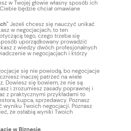
esz w Twojej głowie własny sposób ich
 Ciebie będzie chciał omawiane
ach"
Jeżeli chcesz się nauczyć unikać
sz w negocjacjach, to ten
tyczącą tego, czego trzeba się
w sposób uporządkowany prowadzić
yskasz z wiedzy dwóch profesjonalnych
iadczenie w negocjacjach i którzy
ocjacje się nie powiodą, bo negocjacje
czniesz inaczej patrzeć na wiele
sz. Dowiesz się bowiem, że nie są
asz i zrozumiesz zasady poprawnej i
az z praktycznymi przykładami to
stora, kupca, sprzedawcy. Poznasz
yć wyniku Twoich negocjacji. Poznasz
ieć, że osłabią wyniki Twoich
acje w Biznesie