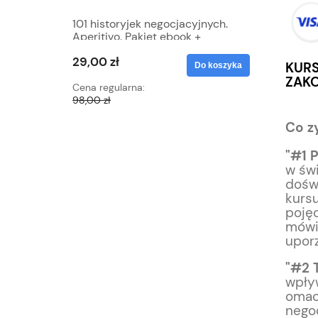
101 historyjek negocjacyjnych.
SPECJAL
Aperitivo. Pakiet ebook +
Szkoleń z
audiobook
Błędów +
29,00 zł
49,00 z
48 Zasad
KURS
Do koszyka
ZAKO
Cena regularna:
Cena regu
98,00 zł
547,00 zł
Co z
"#1 
w świ
doświ
kurs
pojęc
mówie
upor
"#2 
wpływ
omac
negoc