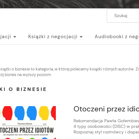
jacji
Książki z negocjacji
Audiobooki z neg
egocjacji
siążki o biznesie to kategoria, w której polecamy książki różnych autorów. 
ój biznes na wyższy poziom:
KI O BIZNESIE
Otoczeni przez id
Rekomendacja Pawła Gołembiew
4 typy osobowości (DISC) w pra
Rozpoznaj styl rozmówcy i dopas