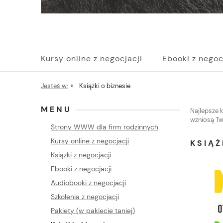
Kursy online z negocjacji
Ebooki z negoc
Pakiety (w pakiecie taniej)
Szkolenia z n
Jesteś w:
»
Książki o biznesie
MENU
Najlepsze k
wzniosą Tw
Strony WWW dla firm rodzinnych
Kursy online z negocjacji
KSIĄŻ
Książki z negocjacji
Ebooki z negocjacji
Audiobooki z negocjacji
Szkolenia z negocjacji
Pakiety (w pakiecie taniej)