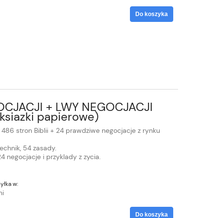
Do koszyka
EGOCJACJI + LWY NEGOCJACJI
siazki papierowe)
 486 stron Biblii + 24 prawdziwe negocjacje z rynku
 technik, 54 zasady.
 negocjacje i przyklady z zycia.
yłka w:
ni
Do koszyka