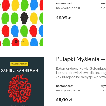
Dostępność:
Wys
na wyczerpaniu
5 d
49,99 zł
Pułapki Myślenia 
Rekomendacja Pawła Gołembiew
Lektura obowiązkowa dla każdeg
Jak irracjonalne decyzje wpływaj
Dostępność:
Wys
na wyczerpaniu
3 d
59,00 zł