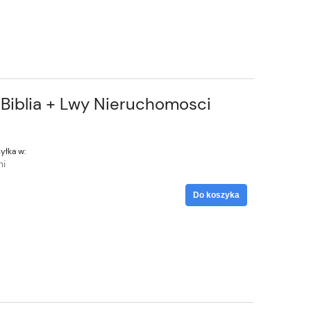
a
 Biblia + Lwy Nieruchomosci
yłka w:
ni
Do koszyka