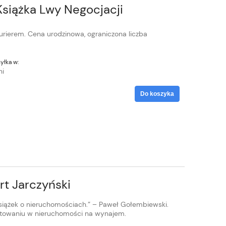
siążka Lwy Negocjacji
rierem. Cena urodzinowa, ograniczona liczba
yłka w:
ni
Do koszyka
rt Jarczyński
siążek o nieruchomościach.” – Paweł Gołembiewski.
stowaniu w nieruchomości na wynajem.