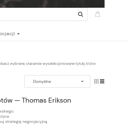
ocjacji
Zobacz wybrane, starannie wyselekcjonowane tytuły, które
iotów — Thomas Erikson
skiego.
ktyce.
uj strategię negocjacyjną.