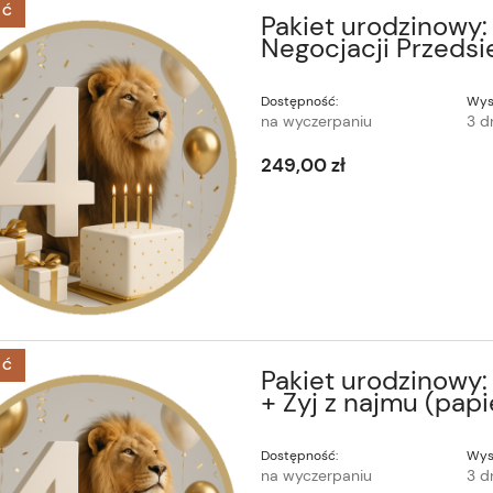
ŚĆ
Pakiet urodzinowy: 
Negocjacji Przedsi
Dostępność:
Wys
na wyczerpaniu
3 d
249,00 zł
ŚĆ
Pakiet urodzinowy
+ Zyj z najmu (papi
Dostępność:
Wys
na wyczerpaniu
3 d