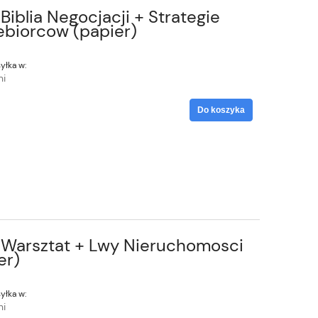
Biblia Negocjacji + Strategie
ebiorcow (papier)
yłka w:
ni
Do koszyka
: Warsztat + Lwy Nieruchomosci
er)
yłka w:
ni