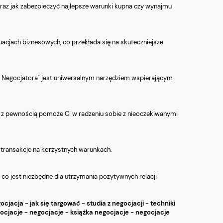
oraz jak zabezpieczyć najlepsze warunki kupna czy wynajmu
uacjach biznesowych, co przekłada się na skuteczniejsze
ik Negocjatora" jest uniwersalnym narzędziem wspierającym
 co z pewnością pomoże Ci w radzeniu sobie z nieoczekiwanymi
ć transakcje na korzystnych warunkach.
 co jest niezbędne dla utrzymania pozytywnych relacji
ocjacja - jak się targować - studia z negocjacji - techniki
ocjacje - negocjacje - książka negocjacje - negocjacje