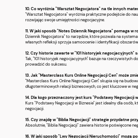
10. Co wyróżnia "Warsztat Negocjatora" na tle innych mate
"Warsztat Negocjatora" wyróżnia praktyczne podejście do nauki
rozwijając swoje umiejętności negocjacyjne.
11. W jaki sposób "Notes Dziennik Negocjatora" pomaga w 
Dziennik Negocjatora" to narzędzie, które pozwala na system
własnych refleksji sprzyja samoocenie i identyfikacji obszaró
12. Czy historie zawarte w "101 historyjek negocjacyjnych
Tak, "101 historyjek negocjacyjnych" bazuje na rzeczywistych 
prowadzić do sukcesu.
13. Jak "Masterclass Kurs Online Negocjacji Cen" może zmi
"Masterclass Kurs Online Negocjacji Cen" skupia się na budowa
długoterminowych relacji biznesowych, co jest kluczowe w neg
14. Dla kogo przeznaczony jest kurs "Podstawy Negocjacji w
Kurs "Podstawy Negocjacji w Biznesie" jest idealny dla osób, 
negocjacji.
15. Czy znajdę w "Biblia Negocjacji" strategie przydatne 
Absolutnie, "Biblia Negocjacji" zawiera historie poświęcone n
16. W jaki sposób "Lwy Negocjacji Nieruchomości" mogą 