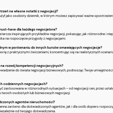
trzeń na własne notatki z negocjacji?
użył jako osobisty dziennik, w którym możesz zapisywać ważne spostrzeżenia,
t must-have dla każdego negocjatora?
ostarcza inspirujących przykładów negocjacji, pokazując, jak różnorodne i n
zka na rozpoczęcie przygody z negocjacjami.
ikalnym w porównaniu do innych kursów omawiających negocjacje?
eorię z praktycznymi ćwiczeniami, koncentrując się na realistycznych scenari
wa na rozwój kompetencji negocjacyjnych?
owadzenie do świata negocjacji biznesowych, podnosząc Twoje umiejętności 
ich codziennych negocjacjach?
 być zastosowana w różnorodnych sytuacjach – od negocjacji cen, przez ust
 twoich osobistych lub biznesowych negocjacji.
iadczonych agentów nieruchomości?
e cenna zarówno dla doświadczonych agentów, jak i dla osób dopiero rozpocz
niezależnie od twojego doświadczenia.