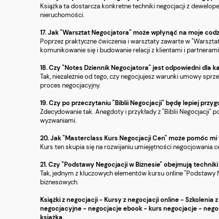
Książka ta dostarcza konkretne techniki negocjacji z dewelo
nieruchomości.
17. Jak "Warsztat Negocjatora" może wpłynąć na moje cod
Poprzez praktyczne ćwiczenia i warsztaty zawarte w "Warsztat
komunikowanie się i budowanie relacji z klientami i partneram
18. Czy "Notes Dziennik Negocjatora" jest odpowiedni dla k
Tak, niezależnie od tego, czy negocjujesz warunki umowy spr
proces negocjacyjny.
19. Czy po przeczytaniu "Biblii Negocjacji" będę lepiej p
Zdecydowanie tak. Anegdoty i przykłady z "Biblii Negocjacji"
wyzwaniami.
20. Jak "Masterclass Kurs Negocjacji Cen" może pomóc m
Kurs ten skupia się na rozwijaniu umiejętności negocjowania 
21. Czy "Podstawy Negocjacji w Biznesie" obejmują technik
Tak, jednym z kluczowych elementów kursu online "Podstawy Neg
biznesowych.
Książki z negocjacji - Kursy z negocjacji online - Szkolenia 
negocjacyjne - negocjacje ebook - kurs negocjacje - negoc
książka