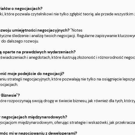
riałów o negocjacjach?
, które pozwala czytelnikowi nie tylko zgłębić teorię, ale przede wszystkim
rozwoju umiejętności negocjacyjnych?
"Notes
atyczne śledzenie i analizę twoich negocjacji. Regularne zapisywanie klucz
w do dalszego rozwoju.
" są oparte na prawdziwych wydarzeniach?
doświadczeniach i anegdotach, które ilustrują złożoność i różnorodność nego
enić moje podejście do negocjacji?
niu strategii negocjacyjnych, które pozwalają nie tylko na osiągnięcie leps
ocjacjach.
 Biznesie"?
które rozpoczynają swoją drogę w świecie biznesu, jak również dla tych, któ
przy negocjacjach międzynarodowych?
egocjacjom międzynarodowym, oferując strategie i wskazówki, jak przekracza
pomóc mi w negocjowaniu z deweloperami?