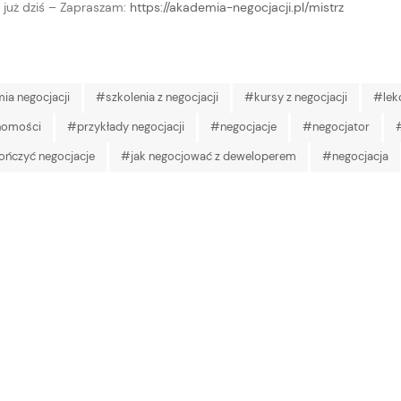
 już dziś – Zapraszam:
https://akademia-negocjacji.pl/mistrz
a negocjacji
#szkolenia z negocjacji
#kursy z negocjacji
#lekc
homości
#przykłady negocjacji
#negocjacje
#negocjator
ończyć negocjacje
#jak negocjować z deweloperem
#negocjacja