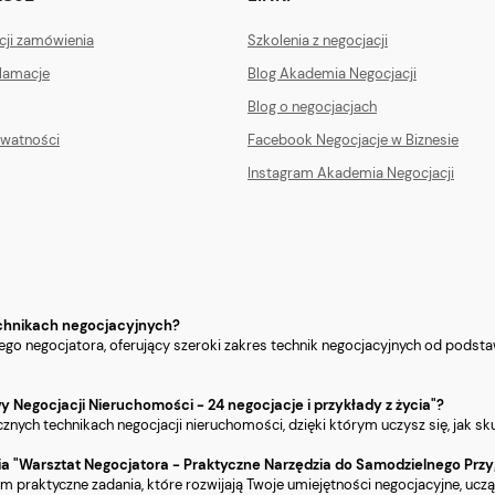
acji zamówienia
Szkolenia z negocjacji
klamacje
Blog Akademia Negocjacji
Blog o negocjacjach
ywatności
Facebook Negocjacje w Biznesie
Instagram Akademia Negocjacji
technikach negocjacyjnych?
ażdego negocjatora, oferujący szeroki zakres technik negocjacyjnych od pod
y Negocjacji Nieruchomości - 24 negocjacje i przykłady z życia"?
cznych technikach negocjacji nieruchomości, dzięki którym uczysz się, jak s
a "Warsztat Negocjatora - Praktyczne Narzędzia do Samodzielnego Przy
kim praktyczne zadania, które rozwijają Twoje umiejętności negocjacyjne, ucz