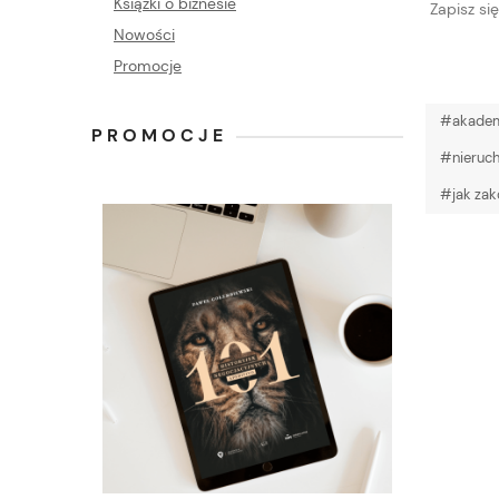
Książki o biznesie
Zapisz się
Nowości
Promocje
#akademi
PROMOCJE
#nieruc
#jak zak