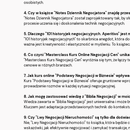
osobistych.
4. Czy w książce "Notes Dziennik Negocjatora" znajdę przes
"Notes Dziennik Negocjatora" został zaprojektowany tak, by sł
procesie uczenia się i doskonalenia technik negocjacyjnych.
5. Dlaczego "101 historyjek negocjacyjnych. Aperitivo" jes
"101 historyjek negocjacyjnych" to skarbnica anegdot, która d
ważna jest kreatywność i elastyczność w myśleniu. To książec
6. Co czyni "Masterclass Kurs Online Negocjacji Cen" un
"Masterclass Kurs Negocjacji Cen" wyróżnia się tym, że łączy t
cenowe w różnych branżach.
7. Jak kurs online "Podstawy Negocjacji w Biznesie" wpły
Kurs "Podstawy Negocjacji w Biznesie" oferuje gruntowne wpr
prowadzenie rozmów w każdej sytuacji negocjacyjnej.
8. Jak mogę zastosować wiedzę z "Biblia Negocjacji" w mo
Wiedza zawarta w "Biblia Negocjacji" jest uniwersalna i może
Kluczem jest adaptacja przedstawionych technik do kontekstu
9. Czy "Lwy Negocjacji Nieruchomości" są tylko dla dośw
Nie, "Lwy Negocjacji Nieruchomości" to książka, która będzi
wskazówki, jak efektywnie negocjować i zamykać transakcje, 