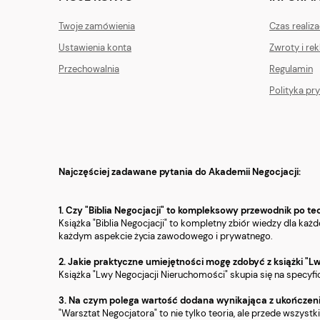
Twoje zamówienia
Czas realiz
Ustawienia konta
Zwroty i re
Przechowalnia
Regulamin
Polityka pr
Najczęściej zadawane pytania do Akademii Negocjacji:
1. Czy "Biblia Negocjacji" to kompleksowy przewodnik po 
Książka "Biblia Negocjacji" to kompletny zbiór wiedzy dla k
każdym aspekcie życia zawodowego i prywatnego.
2. Jakie praktyczne umiejętności mogę zdobyć z książki "Lw
Książka "Lwy Negocjacji Nieruchomości" skupia się na specyfi
3. Na czym polega wartość dodana wynikająca z ukończeni
"Warsztat Negocjatora" to nie tylko teoria, ale przede wszyst