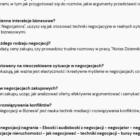
perami, w tym jak przygotować się do rozmów, jakie argumenty przedstawić 
zienne interakcje biznesowe?
 Negocjatora", uczysz się jak stosować techniki negocjacyjne w realnych syt
i biznesowymi.
ażdego rodzaju negocjacji?
zedaży, ceny zakupu, czy prowadzisz trudne rozmowy w pracy, "Notes Dzienn
rzygotowany na nieoczekiwane sytuacje w negocjacjach?
 pokazują, jak ważna jest elastyczność i kreatywne myślenie w negocjacjach,
i w negocjacjach zakupowych?
cen zakupu, ucząc, jak analizować oferty, efektywnie argumentować i zamyka
i rozwiązywania konfliktów?
ocjacji w Biznesie" jest nauka technik mediacji i rozwiązywania konfliktów,
z negocjacji nagrania - Ebooki i audiobooki z negocjacji - negocjator - neg
jacje nieruchomości - jak negocjować - techniki negocjacji - kursy neg