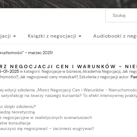
jacji
Książki z negocjacji
Audiobooki z neg
egocjacji
ieruchomości” – marzec 2025!
TRZ NEGOCJACJI CEN I WARUNKÓW - NI
5-01-2025
w kategorii:
Negocjacje w biznesie
,
Akademia Negocjacji
,
Jak neg
chomości?
,
Jak negocjować ceny mieszkań?
,
Szkolenia z negocjacji
autor:
Paw
ej edycji szkolenia „Mistrz Negocjacji Cen i Warunków - Nieruchomoś
ę satysfakcję na twarzy naszego kursanta? To efekt intensywnej prakt
 dzięki szkoleniu?
iedzę teoretyczną
 negocjacyjne w realistycznych scenariuszach
lne konsultacje
 nauczysz się negocjować – zaczniesz wygrywać!