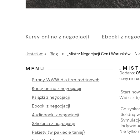
Kursy online z negocjacji
Ebooki z negoc
Pakiety (w pakiecie taniej)
Szkolenia z n
Jesteś w:
»
Blog
»
„Mistrz Negocjacji Cen i Warunków - N
„MIS
MENU
Dodano:
0
ceny nieru
Strony WWW dla firm rodzinnych
Kursy online z negocjacji
Start now
Książki z negocjacji
Widzisz t
Ebooki z negocjacji
Co zyskasz
Solidną w
Audiobooki z negocjacji
Symulacje
Szkolenia z negocjacji
Indywidua
Nie tylko
Pakiety (w pakiecie taniej)