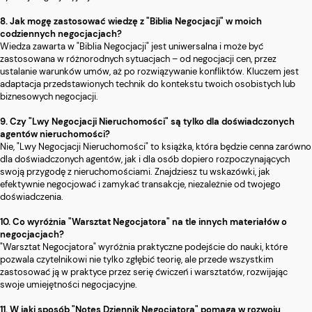
8. Jak mogę zastosować wiedzę z "Biblia Negocjacji" w moich
codziennych negocjacjach?
Wiedza zawarta w "Biblia Negocjacji" jest uniwersalna i może być
zastosowana w różnorodnych sytuacjach – od negocjacji cen, przez
ustalanie warunków umów, aż po rozwiązywanie konfliktów. Kluczem jest
adaptacja przedstawionych technik do kontekstu twoich osobistych lub
biznesowych negocjacji.
9. Czy "Lwy Negocjacji Nieruchomości" są tylko dla doświadczonych
agentów nieruchomości?
Nie, "Lwy Negocjacji Nieruchomości" to książka, która będzie cenna zarówno
dla doświadczonych agentów, jak i dla osób dopiero rozpoczynających
swoją przygodę z nieruchomościami. Znajdziesz tu wskazówki, jak
efektywnie negocjować i zamykać transakcje, niezależnie od twojego
doświadczenia.
10. Co wyróżnia "Warsztat Negocjatora" na tle innych materiałów o
negocjacjach?
"Warsztat Negocjatora" wyróżnia praktyczne podejście do nauki, które
pozwala czytelnikowi nie tylko zgłębić teorię, ale przede wszystkim
zastosować ją w praktyce przez serię ćwiczeń i warsztatów, rozwijając
swoje umiejętności negocjacyjne.
11. W jaki sposób "Notes Dziennik Negocjatora" pomaga w rozwoju