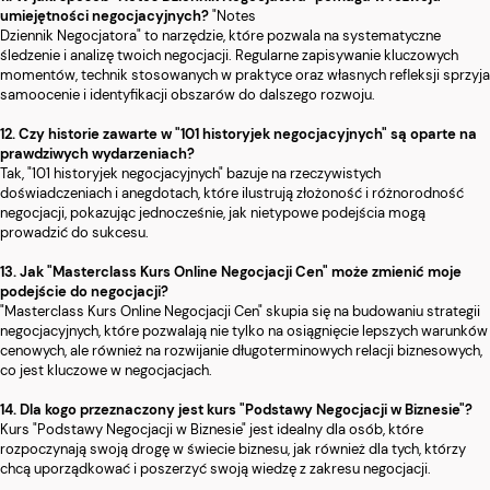
umiejętności negocjacyjnych?
"Notes
Dziennik Negocjatora" to narzędzie, które pozwala na systematyczne
śledzenie i analizę twoich negocjacji. Regularne zapisywanie kluczowych
momentów, technik stosowanych w praktyce oraz własnych refleksji sprzyja
samoocenie i identyfikacji obszarów do dalszego rozwoju.
12. Czy historie zawarte w "101 historyjek negocjacyjnych" są oparte na
prawdziwych wydarzeniach?
Tak, "101 historyjek negocjacyjnych" bazuje na rzeczywistych
doświadczeniach i anegdotach, które ilustrują złożoność i różnorodność
negocjacji, pokazując jednocześnie, jak nietypowe podejścia mogą
prowadzić do sukcesu.
13. Jak "Masterclass Kurs Online Negocjacji Cen" może zmienić moje
podejście do negocjacji?
"Masterclass Kurs Online Negocjacji Cen" skupia się na budowaniu strategii
negocjacyjnych, które pozwalają nie tylko na osiągnięcie lepszych warunków
cenowych, ale również na rozwijanie długoterminowych relacji biznesowych,
co jest kluczowe w negocjacjach.
14. Dla kogo przeznaczony jest kurs "Podstawy Negocjacji w Biznesie"?
Kurs "Podstawy Negocjacji w Biznesie" jest idealny dla osób, które
rozpoczynają swoją drogę w świecie biznesu, jak również dla tych, którzy
chcą uporządkować i poszerzyć swoją wiedzę z zakresu negocjacji.