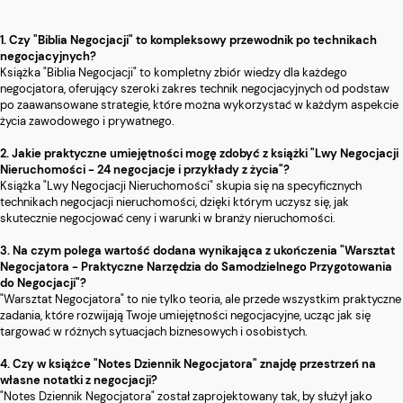
1. Czy "Biblia Negocjacji" to kompleksowy przewodnik po technikach
negocjacyjnych?
Książka "Biblia Negocjacji" to kompletny zbiór wiedzy dla każdego
negocjatora, oferujący szeroki zakres technik negocjacyjnych od podstaw
po zaawansowane strategie, które można wykorzystać w każdym aspekcie
życia zawodowego i prywatnego.
2. Jakie praktyczne umiejętności mogę zdobyć z książki "Lwy Negocjacji
Nieruchomości - 24 negocjacje i przykłady z życia"?
Książka "Lwy Negocjacji Nieruchomości" skupia się na specyficznych
technikach negocjacji nieruchomości, dzięki którym uczysz się, jak
skutecznie negocjować ceny i warunki w branży nieruchomości.
3. Na czym polega wartość dodana wynikająca z ukończenia "Warsztat
Negocjatora - Praktyczne Narzędzia do Samodzielnego Przygotowania
do Negocjacji"?
"Warsztat Negocjatora" to nie tylko teoria, ale przede wszystkim praktyczne
zadania, które rozwijają Twoje umiejętności negocjacyjne, ucząc jak się
targować w różnych sytuacjach biznesowych i osobistych.
4. Czy w książce "Notes Dziennik Negocjatora" znajdę przestrzeń na
własne notatki z negocjacji?
"Notes Dziennik Negocjatora" został zaprojektowany tak, by służył jako