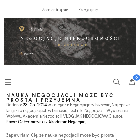
Zarejestruj się
Zaloguj się
NAUKA NEGOCJACJI MOŻE BYĆ
PROSTA I PRZYJEMNA
Dodano:
23-05-2024
w kategorii:
Negocjacje w biznesie
,
Najlepsze
książki o negocjacjach w biznesie
,
Techniki Negocjacji i Wywierania
Wpływu
,
Akademia Negocjacji
,
VLOG JAK NEGOCJOWAĆ
autor:
Paweł Gołembiewski z Akademia Negocjacji
Zapewniam Cię, że nauka negocjacji może być prosta i