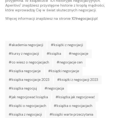
przyjemna. W książeczce "101 historyjek negocjacyjnych.
Aperitivo" znajdziesz przystępne historie z kroplą mądrości,
które wprowadzą Cię w świat skutecznych negocjacji.
Więcej informacji znajdziesz na stronie
101negocjacji.pl
#akademia negocjacji
#książki z negocjacji
#kursy z negocjacji
#książka
#negocjacje
#co wiesz o negocjacjach
#negocjacje cen
#książka negocjacje
#książki negocjacje
#książka negocjacje 2023
#książki z negocjacji 2023
#książka negocjuj
#negocjacja
#jak negocjować książka
#książka jak negocjować
#książki o negocjacjach
#książka o negocjacjach
#książka z negocjacji
#książki warte przeczytania