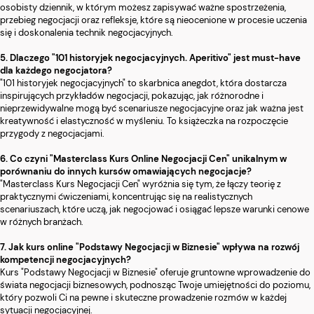
osobisty dziennik, w którym możesz zapisywać ważne spostrzeżenia,
przebieg negocjacji oraz refleksje, które są nieocenione w procesie uczenia
się i doskonalenia technik negocjacyjnych.
5. Dlaczego "101 historyjek negocjacyjnych. Aperitivo" jest must-have
dla każdego negocjatora?
"101 historyjek negocjacyjnych" to skarbnica anegdot, która dostarcza
inspirujących przykładów negocjacji, pokazując, jak różnorodne i
nieprzewidywalne mogą być scenariusze negocjacyjne oraz jak ważna jest
kreatywność i elastyczność w myśleniu. To książeczka na rozpoczęcie
przygody z negocjacjami.
6. Co czyni "Masterclass Kurs Online Negocjacji Cen" unikalnym w
porównaniu do innych kursów omawiających negocjacje?
"Masterclass Kurs Negocjacji Cen" wyróżnia się tym, że łączy teorię z
praktycznymi ćwiczeniami, koncentrując się na realistycznych
scenariuszach, które uczą, jak negocjować i osiągać lepsze warunki cenowe
w różnych branżach.
7. Jak kurs online "Podstawy Negocjacji w Biznesie" wpływa na rozwój
kompetencji negocjacyjnych?
Kurs "Podstawy Negocjacji w Biznesie" oferuje gruntowne wprowadzenie do
świata negocjacji biznesowych, podnosząc Twoje umiejętności do poziomu,
który pozwoli Ci na pewne i skuteczne prowadzenie rozmów w każdej
sytuacji negocjacyjnej.