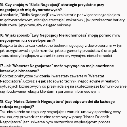
15. Czy znajdę w "Biblia Negocjacji" strategie przydatne przy
negocjacjach międzynarodowych?
Absolutnie, "Biblia Negocjacji" zawiera historie poświęcone negocjacjom
międzynarodowym, oferując strategie i wskazówki, jak przekraczać bariery
kulturowe i językowe, aby osiągać sukcesy.
16. W jaki sposób "Lwy Negocjacji Nieruchomości" mogą pomóc mi w
negocjowaniu z deweloperami?
Książka ta dostarcza konkretne techniki negocjacji z deweloperami, w tym
jak przygotować się do rozmów, jakie argumenty przedstawić oraz jak
zabezpieczyć najlepsze warunki kupna czy wynajmu nieruchomości.
17. Jak "Warsztat Negocjatora" może wpłynąć na moje codzienne
interakcje biznesowe?
Poprzez praktyczne ćwiczenia i warsztaty zawarte w "Warsztat
Negocjatora", uczysz się jak stosować techniki negocjacyjne w realnych
sytuacjach biznesowych, co przekłada się na skuteczniejsze komunikowanie
się i budowanie relacji z klientami i partnerami biznesowymi.
18. Czy "Notes Dziennik Negocjatora" jest odpowiedni dla każdego
rodzaju negocjacji?
Tak, niezależnie od tego, czy negocjujesz warunki umowy sprzedaży, ceny
zakupu, czy prowadzisz trudne rozmowy w pracy, "Notes Dziennik
Negocjatora" jest uniwersalnym narzędziem wspierającym proces