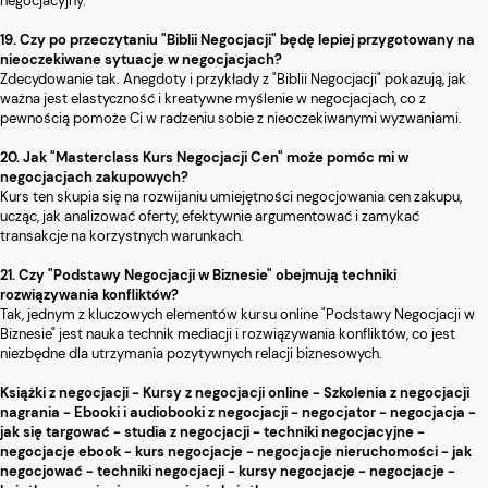
negocjacyjny.
19. Czy po przeczytaniu "Biblii Negocjacji" będę lepiej przygotowany na
nieoczekiwane sytuacje w negocjacjach?
Zdecydowanie tak. Anegdoty i przykłady z "Biblii Negocjacji" pokazują, jak
ważna jest elastyczność i kreatywne myślenie w negocjacjach, co z
pewnością pomoże Ci w radzeniu sobie z nieoczekiwanymi wyzwaniami.
20. Jak "Masterclass Kurs Negocjacji Cen" może pomóc mi w
negocjacjach zakupowych?
Kurs ten skupia się na rozwijaniu umiejętności negocjowania cen zakupu,
ucząc, jak analizować oferty, efektywnie argumentować i zamykać
transakcje na korzystnych warunkach.
21. Czy "Podstawy Negocjacji w Biznesie" obejmują techniki
rozwiązywania konfliktów?
Tak, jednym z kluczowych elementów kursu online "Podstawy Negocjacji w
Biznesie" jest nauka technik mediacji i rozwiązywania konfliktów, co jest
niezbędne dla utrzymania pozytywnych relacji biznesowych.
Książki z negocjacji - Kursy z negocjacji online - Szkolenia z negocjacji
nagrania - Ebooki i audiobooki z negocjacji - negocjator - negocjacja -
jak się targować - studia z negocjacji - techniki negocjacyjne -
negocjacje ebook - kurs negocjacje - negocjacje nieruchomości - jak
negocjować - techniki negocjacji - kursy negocjacje - negocjacje -