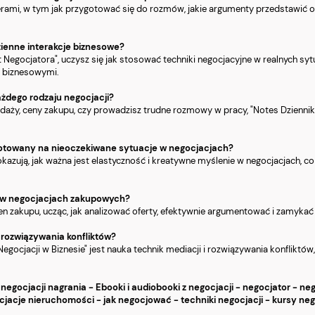
perami, w tym jak przygotować się do rozmów, jakie argumenty przedstawić 
zienne interakcje biznesowe?
 Negocjatora", uczysz się jak stosować techniki negocjacyjne w realnych syt
i biznesowymi.
ażdego rodzaju negocjacji?
zedaży, ceny zakupu, czy prowadzisz trudne rozmowy w pracy, "Notes Dzienn
rzygotowany na nieoczekiwane sytuacje w negocjacjach?
 pokazują, jak ważna jest elastyczność i kreatywne myślenie w negocjacjach,
i w negocjacjach zakupowych?
cen zakupu, ucząc, jak analizować oferty, efektywnie argumentować i zamyka
i rozwiązywania konfliktów?
ocjacji w Biznesie" jest nauka technik mediacji i rozwiązywania konfliktów,
z negocjacji nagrania - Ebooki i audiobooki z negocjacji - negocjator - neg
jacje nieruchomości - jak negocjować - techniki negocjacji - kursy neg