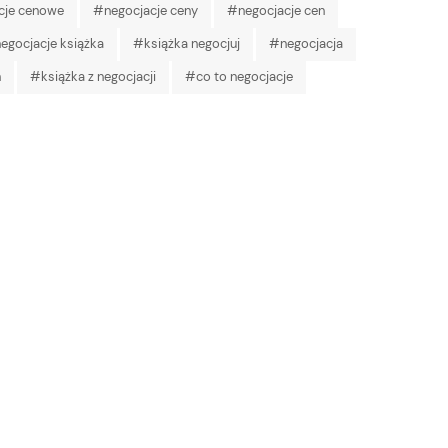
cje cenowe
#negocjacje ceny
#negocjacje cen
egocjacje książka
#książka negocjuj
#negocjacja
h
#książka z negocjacji
#co to negocjacje