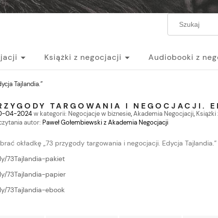
jacji
Książki z negocjacji
Audiobooki z neg
egocjacji
ycja Tajlandia.”
RZYGODY TARGOWANIA I NEGOCJACJI. E
0-04-2024
w kategorii:
Negocjacje w biznesie
,
Akademia Negocjacji
,
Książki 
czytania
autor:
Paweł Gołembiewski z Akademia Negocjacji
rać okładkę „73 przygody targowania i negocjacji. Edycja Tajlandia.”
t.ly/73Tajlandia-pakiet
t.ly/73Tajlandia-papier
t.ly/73Tajlandia-ebook