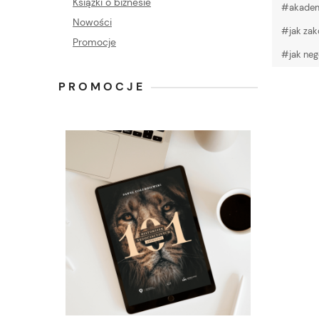
Książki o biznesie
#akademi
Nowości
#jak zak
Promocje
#jak neg
PROMOCJE