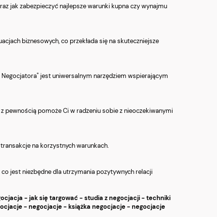
oraz jak zabezpieczyć najlepsze warunki kupna czy wynajmu
uacjach biznesowych, co przekłada się na skuteczniejsze
ik Negocjatora" jest uniwersalnym narzędziem wspierającym
 co z pewnością pomoże Ci w radzeniu sobie z nieoczekiwanymi
ć transakcje na korzystnych warunkach.
 co jest niezbędne dla utrzymania pozytywnych relacji
ocjacja - jak się targować - studia z negocjacji - techniki
ocjacje - negocjacje - książka negocjacje - negocjacje