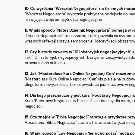
10. Co wyróżnia "Warsztat Negocjatora" na tle innych mate
"Warsztat Negocjatora" wyróżnia praktyczne podejście do nauki
rozwijając swoje umiejętności negocjacyjne.
11. W jaki sposób "Notes Dziennik Negocjatora" pomaga w 
Dziennik Negocjatora" to narzędzie, które pozwala na system
własnych refleksji sprzyja samoocenie i identyfikacji obszaró
12. Czy historie zawarte w "101 historyjek negocjacyjnych
Tak, "101 historyjek negocjacyjnych" bazuje na rzeczywistych 
prowadzić do sukcesu.
13. Jak "Masterclass Kurs Online Negocjacji Cen" może zmi
"Masterclass Kurs Online Negocjacji Cen" skupia się na budowa
długoterminowych relacji biznesowych, co jest kluczowe w neg
14. Dla kogo przeznaczony jest kurs "Podstawy Negocjacji w
Kurs "Podstawy Negocjacji w Biznesie" jest idealny dla osób, 
negocjacji.
15. Czy znajdę w "Biblia Negocjacji" strategie przydatne 
Absolutnie, "Biblia Negocjacji" zawiera historie poświęcone n
16. W jaki sposób "Lwy Negocjacji Nieruchomości" mogą 