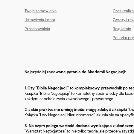
Twoje zamówienia
Czas realiz
Ustawienia konta
Zwroty i re
Przechowalnia
Regulamin
Polityka pr
Najczęściej zadawane pytania do Akademii Negocjacji:
1. Czy "Biblia Negocjacji" to kompleksowy przewodnik po 
Książka "Biblia Negocjacji" to kompletny zbiór wiedzy dla k
każdym aspekcie życia zawodowego i prywatnego.
2. Jakie praktyczne umiejętności mogę zdobyć z książki "Lw
Książka "Lwy Negocjacji Nieruchomości" skupia się na specyfi
3. Na czym polega wartość dodana wynikająca z ukończeni
"Warsztat Negocjatora" to nie tylko teoria, ale przede wszyst