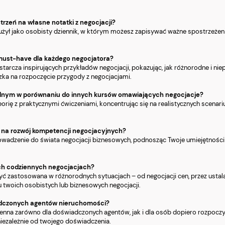
trzeń na własne notatki z negocjacji?
użył jako osobisty dziennik, w którym możesz zapisywać ważne spostrzeżenia,
t must-have dla każdego negocjatora?
ostarcza inspirujących przykładów negocjacji, pokazując, jak różnorodne i n
zka na rozpoczęcie przygody z negocjacjami.
ikalnym w porównaniu do innych kursów omawiających negocjacje?
eorię z praktycznymi ćwiczeniami, koncentrując się na realistycznych scenari
wa na rozwój kompetencji negocjacyjnych?
owadzenie do świata negocjacji biznesowych, podnosząc Twoje umiejętności 
ich codziennych negocjacjach?
 być zastosowana w różnorodnych sytuacjach – od negocjacji cen, przez ust
 twoich osobistych lub biznesowych negocjacji.
iadczonych agentów nieruchomości?
e cenna zarówno dla doświadczonych agentów, jak i dla osób dopiero rozpocz
niezależnie od twojego doświadczenia.