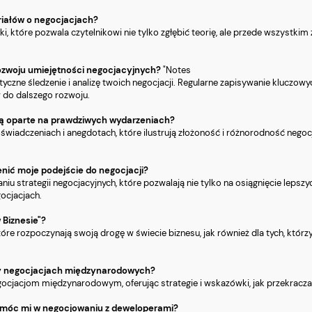
riałów o negocjacjach?
, które pozwala czytelnikowi nie tylko zgłębić teorię, ale przede wszystkim
rozwoju umiejętności negocjacyjnych?
"Notes
atyczne śledzenie i analizę twoich negocjacji. Regularne zapisywanie klucz
w do dalszego rozwoju.
" są oparte na prawdziwych wydarzeniach?
doświadczeniach i anegdotach, które ilustrują złożoność i różnorodność nego
enić moje podejście do negocjacji?
niu strategii negocjacyjnych, które pozwalają nie tylko na osiągnięcie leps
ocjacjach.
 Biznesie"?
które rozpoczynają swoją drogę w świecie biznesu, jak również dla tych, któ
przy negocjacjach międzynarodowych?
egocjacjom międzynarodowym, oferując strategie i wskazówki, jak przekracza
pomóc mi w negocjowaniu z deweloperami?