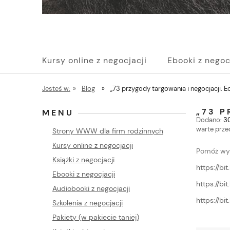
Kursy online z negocjacji
Ebooki z negoc
Pakiety (w pakiecie taniej)
Szkolenia z n
Jesteś w:
»
Blog
»
„73 przygody targowania i negocjacji. Ed
„73 P
MENU
Dodano:
3
warte prze
Strony WWW dla firm rodzinnych
Kursy online z negocjacji
Pomóż wyb
Książki z negocjacji
https://bi
Ebooki z negocjacji
https://bi
Audiobooki z negocjacji
https://bi
Szkolenia z negocjacji
Pakiety (w pakiecie taniej)