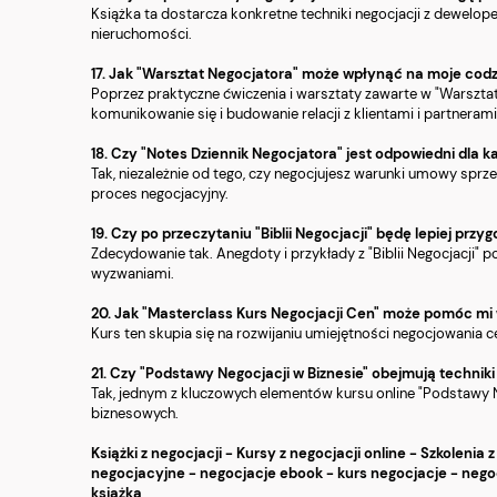
Książka ta dostarcza konkretne techniki negocjacji z dewelo
nieruchomości.
17. Jak "Warsztat Negocjatora" może wpłynąć na moje cod
Poprzez praktyczne ćwiczenia i warsztaty zawarte w "Warsztat
komunikowanie się i budowanie relacji z klientami i partneram
18. Czy "Notes Dziennik Negocjatora" jest odpowiedni dla k
Tak, niezależnie od tego, czy negocjujesz warunki umowy spr
proces negocjacyjny.
19. Czy po przeczytaniu "Biblii Negocjacji" będę lepiej p
Zdecydowanie tak. Anegdoty i przykłady z "Biblii Negocjacji"
wyzwaniami.
20. Jak "Masterclass Kurs Negocjacji Cen" może pomóc m
Kurs ten skupia się na rozwijaniu umiejętności negocjowania 
21. Czy "Podstawy Negocjacji w Biznesie" obejmują technik
Tak, jednym z kluczowych elementów kursu online "Podstawy Neg
biznesowych.
Książki z negocjacji - Kursy z negocjacji online - Szkolenia 
negocjacyjne - negocjacje ebook - kurs negocjacje - negoc
książka