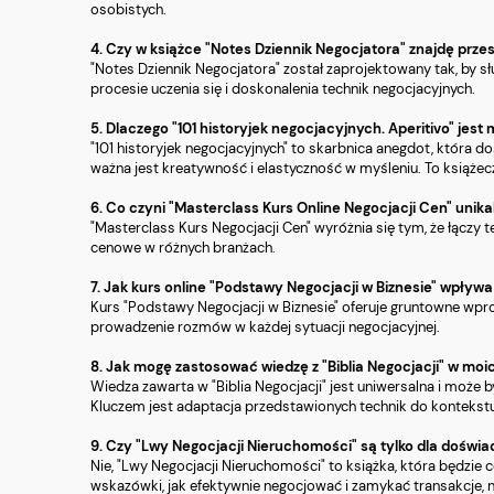
osobistych.
4. Czy w książce "Notes Dziennik Negocjatora" znajdę przes
"Notes Dziennik Negocjatora" został zaprojektowany tak, by sł
procesie uczenia się i doskonalenia technik negocjacyjnych.
5. Dlaczego "101 historyjek negocjacyjnych. Aperitivo" jes
"101 historyjek negocjacyjnych" to skarbnica anegdot, która d
ważna jest kreatywność i elastyczność w myśleniu. To książec
6. Co czyni "Masterclass Kurs Online Negocjacji Cen" un
"Masterclass Kurs Negocjacji Cen" wyróżnia się tym, że łączy t
cenowe w różnych branżach.
7. Jak kurs online "Podstawy Negocjacji w Biznesie" wpły
Kurs "Podstawy Negocjacji w Biznesie" oferuje gruntowne wpr
prowadzenie rozmów w każdej sytuacji negocjacyjnej.
8. Jak mogę zastosować wiedzę z "Biblia Negocjacji" w mo
Wiedza zawarta w "Biblia Negocjacji" jest uniwersalna i może
Kluczem jest adaptacja przedstawionych technik do kontekstu
9. Czy "Lwy Negocjacji Nieruchomości" są tylko dla dośw
Nie, "Lwy Negocjacji Nieruchomości" to książka, która będzi
wskazówki, jak efektywnie negocjować i zamykać transakcje, 