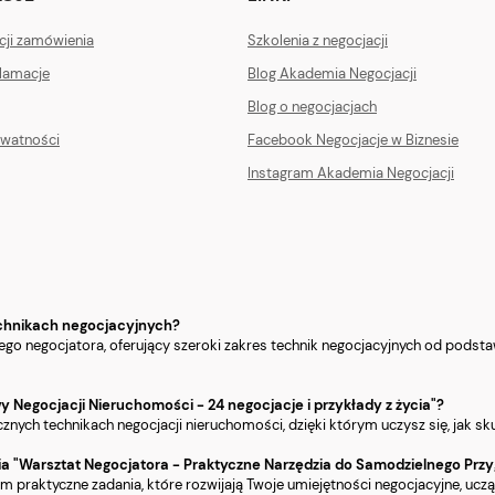
acji zamówienia
Szkolenia z negocjacji
klamacje
Blog Akademia Negocjacji
Blog o negocjacjach
ywatności
Facebook Negocjacje w Biznesie
Instagram Akademia Negocjacji
technikach negocjacyjnych?
ażdego negocjatora, oferujący szeroki zakres technik negocjacyjnych od pod
y Negocjacji Nieruchomości - 24 negocjacje i przykłady z życia"?
cznych technikach negocjacji nieruchomości, dzięki którym uczysz się, jak s
a "Warsztat Negocjatora - Praktyczne Narzędzia do Samodzielnego Przy
kim praktyczne zadania, które rozwijają Twoje umiejętności negocjacyjne, ucz